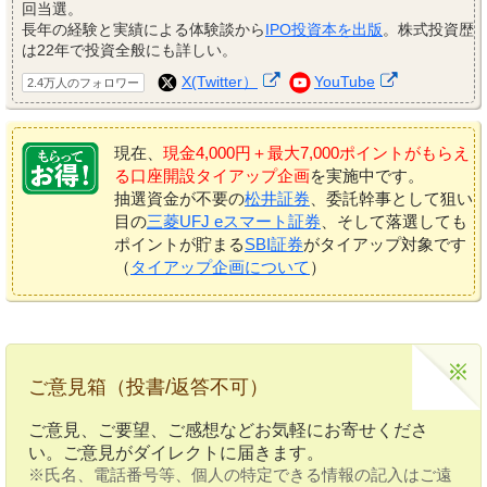
回当選。
長年の経験と実績による体験談から
IPO投資本を出版
。株式投資歴
は22年で投資全般にも詳しい。
X(Twitter）
YouTube
2.4万人のフォロワー
現在、
現金4,000円＋最大7,000ポイントがもらえ
る口座開設タイアップ企画
を実施中です。
抽選資金が不要の
松井証券
、委託幹事として狙い
目の
三菱UFJ eスマート証券
、そして落選しても
ポイントが貯まる
SBI証券
がタイアップ対象です
（
タイアップ企画について
）
ご意見箱（投書/返答不可）
ご意見、ご要望、ご感想などお気軽にお寄せくださ
い。ご意見がダイレクトに届きます。
※氏名、電話番号等、個人の特定できる情報の記入はご遠