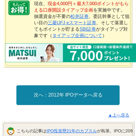
現在、
現金4,000円＋最大7,000ポイントがもら
える口座開設タイアップ企画
を実施中です。
抽選資金が不要の
松井証券
、委託幹事として狙
い目の
三菱UFJ eスマート証券
、そして落選し
てもポイントが貯まる
SBI証券
がタイアップ対
象です（
タイアップ企画について
）
2012年 IPOデータへ戻る
▲上へ戻る
こちらの記事は
IPO投資歴21年のカブスル
が執筆。IPOに209