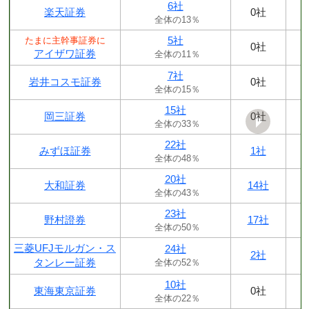
6社
楽天証券
0社
全体の13％
5社
たまに主幹事証券に
0社
アイザワ証券
全体の11％
7社
岩井コスモ証券
0社
全体の15％
15社
岡三証券
0社
全体の33％
22社
みずほ証券
1社
全体の48％
20社
大和証券
14社
全体の43％
23社
野村證券
17社
全体の50％
三菱UFJモルガン・ス
24社
2社
タンレー証券
全体の52％
10社
東海東京証券
0社
全体の22％