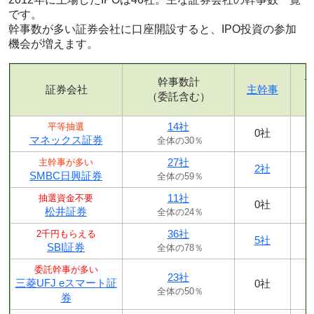
です。
幹事数が多い証券会社に口座開設すると、IPO投資の参加
機会が増えます。
幹事数計
証券会社
主幹事
（委託含む）
14社
平等抽選
0社
マネックス証券
全体の30％
27社
主幹事が多い
2社
SMBC日興証券
全体の59％
11社
抽選資金不要
0社
松井証券
全体の24％
36社
2千円もらえる
5社
SBI証券
全体の78％
委託幹事が多い
23社
三菱UFJ eスマート証
0社
全体の50％
券