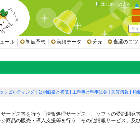
はじめての人へ
ジュール
初値予想
実績データ
分売
当選のコツ
ックビルディング
公開価格と初値
主幹事と幹事証券
決算情報
類似
算サービス等を行う「情報処理サービス」、ソフトの受託開発
ージ商品の販売・導入支援等を行う「その他情報サービス」及