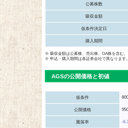
公募株数
吸収金額
仮条件決定日
購入期間
※ 吸収金額は公募株、売出株、OA株を含む。
※ 申込・購入期間は各証券会社で異なります
AGSの公開価格と初値
80
仮条件
95
公開価格
-6
騰落率