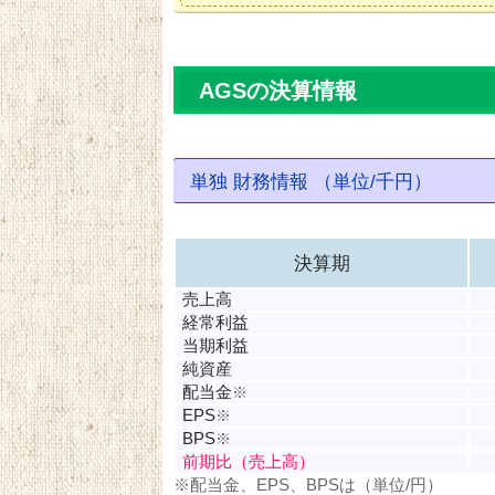
AGSの決算情報
単独 財務情報 （単位/千円）
決算期
売上高
経常利益
当期利益
純資産
配当金
※
EPS
※
BPS
※
前期比（売上高）
※配当金、EPS、BPSは（単位/円）