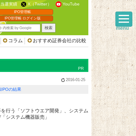
当選実績
X（Twitter）
YouTube
IPO管理帳
IPO管理帳 ログイン版
menu
コラム
おすすめ証券会社の比較
2016-01-25
IPOの結果
等を行う「ソフトウエア開発」、システム
び「システム機器販売」