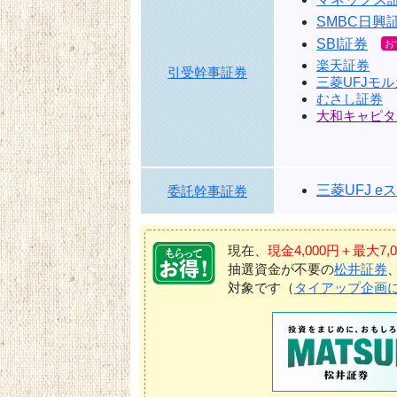
SMBC日興
SBI証券
楽天証券
引受幹事証券
三菱UFJモ
むさし証券
大和キャピタ
三菱UFJ 
委託幹事証券
現在、
現金4,000円＋最大
抽選資金が不要の
松井証券
対象です（
タイアップ企画