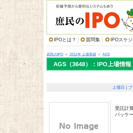
IPOとは？
質問集
IPOスケ
庶民のIPO
2011年 上場実績
AGS
AGS（3648）：IPO上場情報
上場日
ブ
受託計
パッケ