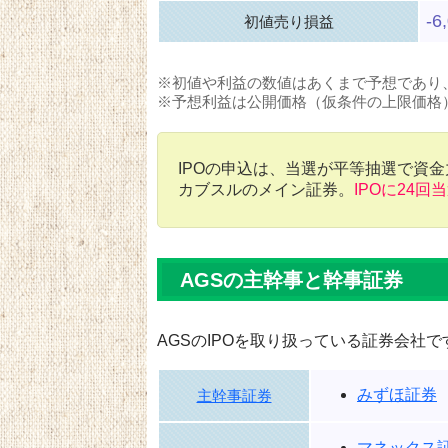
-6
初値売り損益
※初値や利益の数値はあくまで予想であり
※予想利益は公開価格（仮条件の上限価格
IPOの申込は、当選が平等抽選で資
カブスルのメイン証券。
IPOに24回
AGSの主幹事と幹事証券
AGSのIPOを取り扱っている証券会社で
みずほ証券
主幹事証券
マネックス