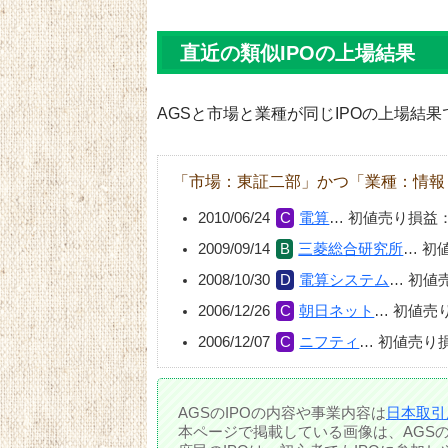
直近の類似IPOの上場結果
AGSと市場と業種が同じIPOの上場結果
「市場：東証二部」かつ「業種：情報
2010/06/24
電算
…
初値売り損益
2009/09/14
三菱総合研究所
…
初
2008/10/30
電算システム
…
初値
2006/12/26
朝日ネット
…
初値売
2006/12/07
ニフティ
…
初値売り
AGSのIPOの内容や事業内容は
日本取引
本ページで掲載している画像は、AGS