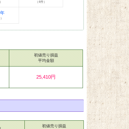
）
（4件）
4年
件）
初値売り損益
）
平均金額
25,410円
初値売り損益
率