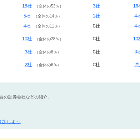
19社
3社
16
（
全体の53％
）
5社
1社
4
（
全体の14％
）
4社
0社
4
（
全体の11％
）
10社
0社
10
（
全体の28％
）
3社
0社
3
（
全体の8％
）
2社
0社
2
（
全体の6％
）
不要の証券会社などの紹介。
参加しよう