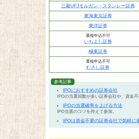
三菱UFJモルガン・スタンレー証券
東海東京証券
東洋証券
重複申込不可
いちよし証券
極東証券
重複申込不可
むさし証券
参考記事
IPOにおすすめの証券会社
IPOの当選回数が多い証券会社や、資金
IPOの当選確率を上げる方法
IPO当選のコツを抑えて参加。
IPOは資金不要の証券会社で気軽に