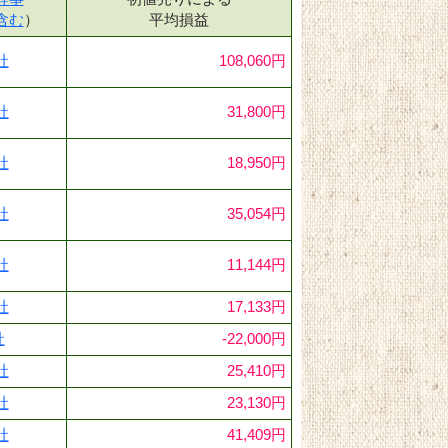
含む
）
平均損益
社
108,060円
社
31,800円
社
18,950円
社
35,054円
社
11,144円
社
17,133円
社
-22,000円
社
25,410円
社
23,130円
社
41,409円