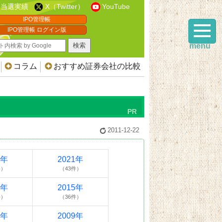
当選実績
X（Twitter）
YouTube
IPO管理帳
IPO管理帳 ログイン版
menu
コラム
おすすめ証券会社の比較
2011-12-22
2年
2021年
件）
（43件）
6年
2015年
件）
（36件）
0年
2009年