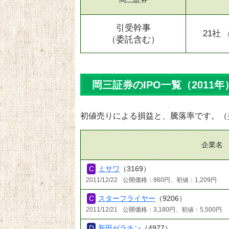
引受幹事
21社
（委託含む）
岡三証券のIPO一覧（2011年
初値売りによる損益と、騰落率です。（
企業名
ミサワ
（3169）
2011/12/22
公開価格：860円、初値：1,209円
スターフライヤー
（9206）
2011/12/21
公開価格：3,180円、初値：5,500円
新田ゼラチン
（4977）