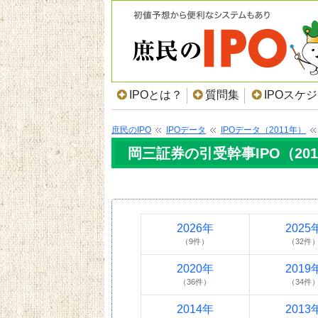
IPOとは？
質問集
IPOスケ
庶民のIPO
IPOデータ
IPOデータ（2011年）
岡三証券の引受幹事IPO（201
2026年
2025
（9件）
（32件
2020年
2019
（36件）
（34件
2014年
2013