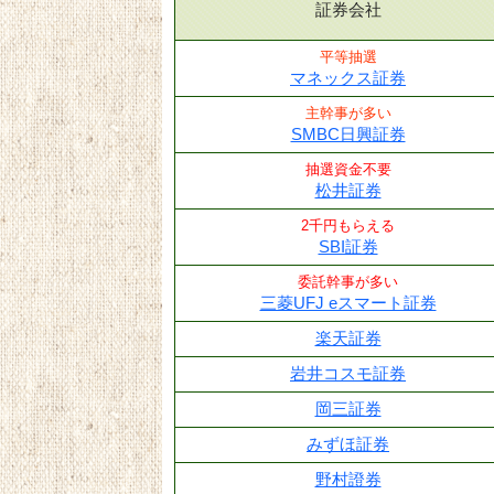
証券会社
平等抽選
マネックス証券
主幹事が多い
SMBC日興証券
抽選資金不要
松井証券
2千円もらえる
SBI証券
委託幹事が多い
三菱UFJ eスマート証券
楽天証券
岩井コスモ証券
岡三証券
みずほ証券
野村證券