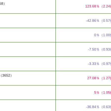
58）
123.68％
（2.2
）
-42.86％
（0.5
0％
（1.0
-7.50％
（0.9
-3.33％
（0.9
（3652）
27.08％
（1.2
5％
（1.0
-36.84％
（0.6