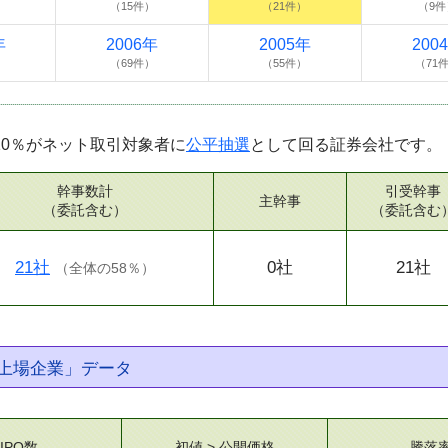
）
（15件）
（21件）
（9件
年
2006年
2005年
200
）
（69件）
（55件）
（71
10％がネット取引対象者に
公平抽選
として回る証券会社です。
幹事数計
引受幹事
主幹事
（委託含む）
（委託含む
21社
0社
21社
（
全体の58％
）
上場企業」データ
IPO数
初値 > 公開価格
騰落