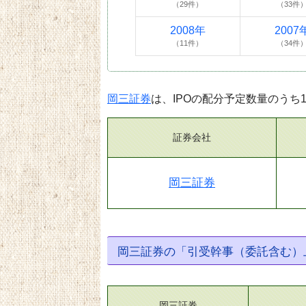
（29件）
（33件
2008年
2007
（11件）
（34件
岡三証券
は、IPOの配分予定数量のうち
証券会社
岡三証券
岡三証券の「引受幹事（委託含む）
岡三証券