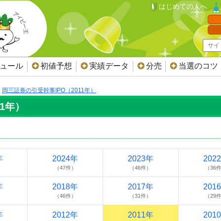
はじめての人へ
ジュール
初値予想
実績データ
分売
当選のコツ
岡三証券の引受幹事IPO（2011年）
1年）
年
2024年
2023年
202
）
（47件）
（46件）
（36
年
2018年
2017年
201
）
（46件）
（31件）
（29
年
2012年
2011年
201