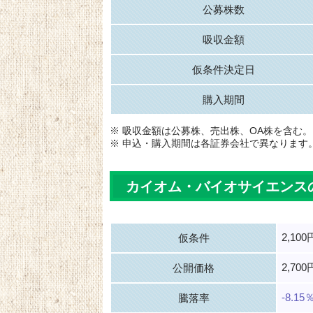
公募株数
吸収金額
仮条件決定日
購入期間
※ 吸収金額は公募株、売出株、OA株を含む。
※ 申込・購入期間は各証券会社で異なります
カイオム・バイオサイエンス
2,100
仮条件
2,700
公開価格
-8.15
騰落率