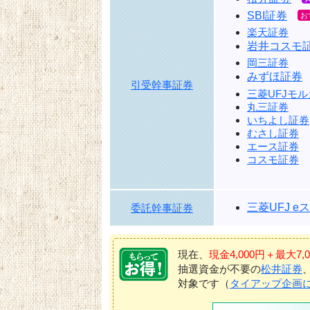
SBI証券
楽天証券
岩井コスモ
岡三証券
みずほ証券
引受幹事証券
三菱UFJモ
丸三証券
いちよし証券
むさし証券
エース証券
コスモ証券
三菱UFJ 
委託幹事証券
現在、
現金4,000円＋最大
抽選資金が不要の
松井証券
対象です（
タイアップ企画