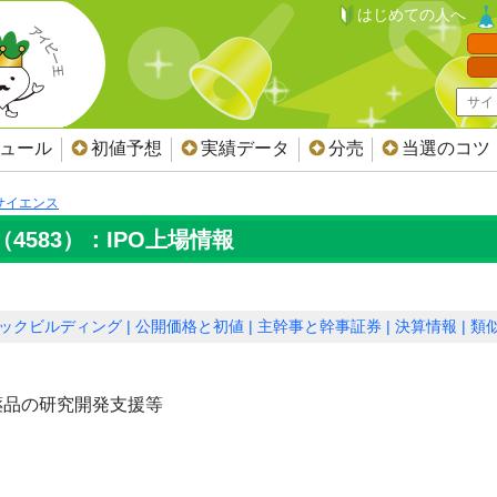
はじめての人へ
ジュール
初値予想
実績データ
分売
当選のコツ
サイエンス
583）：IPO上場情報
ックビルディング
公開価格と初値
主幹事と幹事証券
決算情報
類似
薬品の研究開発支援等