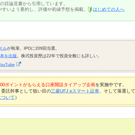
の目論見書から引用しています。
しやすいよう要約し、評価や初値予想を掲載。
はじめての人へ
スル
が執筆。IPOに209回当選。
資本を出版
。株式投資歴は22年で投資全般にも詳しい。
YouTube
7,000ポイントがもらえる口座開設タイアップ企画
を実施中です。
、委託幹事として狙い目の
三菱UFJ eスマート証券
、そして落選し
について
）