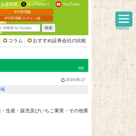
当選実績
X（Twitter）
YouTube
IPO管理帳
IPO管理帳 ログイン版
menu
コラム
おすすめ証券会社の比較
2019-06-27
情報
発・生産・販売及びいちご果実・その他青