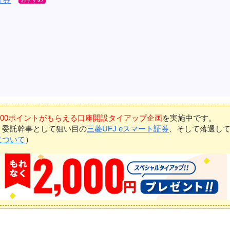
7,000ポイントがもらえる口座開設タイアップ企画
を実施中です。
、委託幹事として狙い目の
三菱UFJ eスマート証券
、そして落選し
について
）