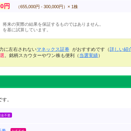
00円
（655,000円 - 300,000円）× 1株
、将来の実際の結果を保証するものではありません。
）を基に試算しています。
金力に左右されない
マネックス証券
がおすすめです（
詳しい紹
当選
。銘柄スカウターやワン株も便利（
当選実績
）
です。
証券