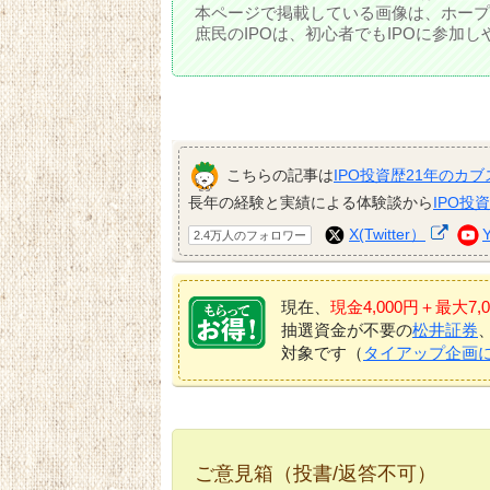
本ページで掲載している画像は、ホープ
庶民のIPOは、初心者でもIPOに参加
こちらの記事は
IPO投資歴21年のカブ
長年の経験と実績による体験談から
IPO投
X(Twitter）
2.4万人のフォロワー
現在、
現金4,000円＋最大
抽選資金が不要の
松井証券
対象です（
タイアップ企画
ご意見箱（投書/返答不可）