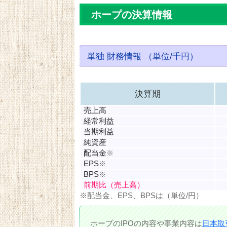
ホープの決算情報
単独 財務情報 （単位/千円）
決算期
売上高
経常利益
当期利益
純資産
配当金
※
EPS
※
BPS
※
前期比（売上高）
※配当金、EPS、BPSは（単位/円）
ホープのIPOの内容や事業内容は
日本取