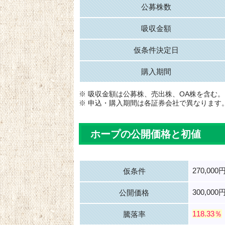
公募株数
吸収金額
仮条件決定日
購入期間
※ 吸収金額は公募株、売出株、OA株を含む。
※ 申込・購入期間は各証券会社で異なります
ホープの公開価格と初値
270,000
仮条件
300,000
公開価格
118.33％
騰落率