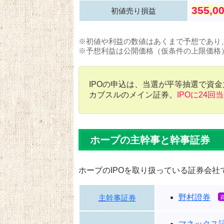
355,0
初値売り損益
※初値や利益の数値はあくまで予想であり
※予想利益は公開価格（仮条件の上限価格
IPOの申込は、当選が平等抽選で資
カブスルのメイン証券。
IPOに24回
ホープの主幹事と幹事証券
ホープのIPOを取り扱っている証券会社
野村證券
主幹事証券
マネックス