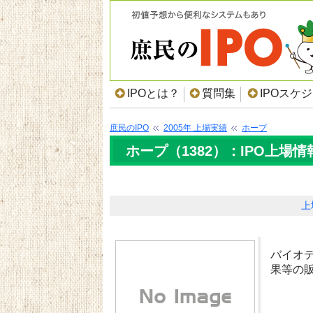
IPOとは？
質問集
IPOスケ
庶民のIPO
2005年 上場実績
ホープ
ホープ（1382）：IPO上場情
上
バイオ
果等の