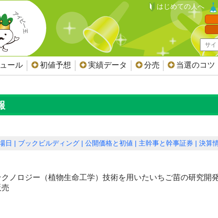
はじめての人へ
ジュール
初値予想
実績データ
分売
当選のコツ
報
場日
ブックビルディング
公開価格と初値
主幹事と幹事証券
決算
テクノロジー（植物生命工学）技術を用いたいちご苗の研究開
販売