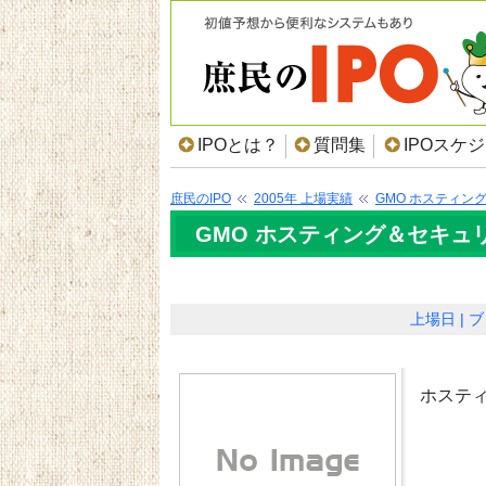
IPOとは？
質問集
IPOスケ
庶民のIPO
2005年 上場実績
GMO ホスティン
GMO ホスティング＆セキュリ
上場日
ブ
ホステ