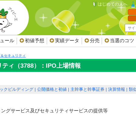
はじめての人へ
ジュール
初値予想
実績データ
分売
当選のコツ
グ＆セキュリティ
ティ（3788）：IPO上場情報
ックビルディング
公開価格と初値
主幹事と幹事証券
決算情報
類似
ィングサービス及びセキュリティサービスの提供等