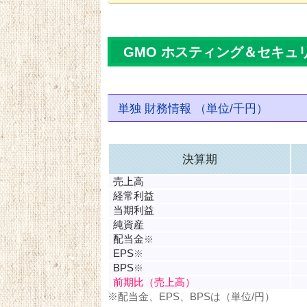
GMO ホスティング＆セキュ
単独 財務情報 （単位/千円）
決算期
売上高
経常利益
当期利益
純資産
配当金
※
EPS
※
BPS
※
前期比（売上高）
※配当金、EPS、BPSは（単位/円）