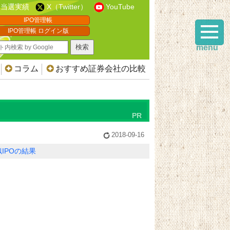
当選実績
X（Twitter）
YouTube
IPO管理帳
IPO管理帳 ログイン版
menu
コラム
おすすめ証券会社の比較
2018-09-16
IPOの結果