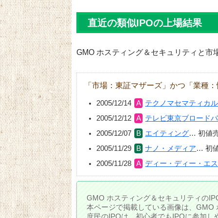
直近の類似IPOの上場結果
GMO ホスティング＆セキュリティと市
「市場：東証マザーズ」かつ「業種：
2005/12/14
テクノマセマティカ
2005/12/12
テレビ東京ブロード
2005/12/07
エイティング
…
初値
2005/11/29
ナノ・メディア
…
初
2005/11/28
ディー・ディー・エ
GMO ホスティング＆セキュリティのI
本ページで掲載している画像は、GMO
庶民のIPOは、初心者でもIPOに参加