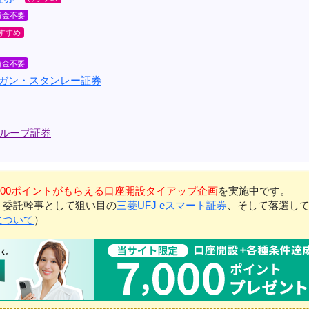
ルガン・スタンレー証券
ループ証券
7,000ポイントがもらえる口座開設タイアップ企画
を実施中です。
、委託幹事として狙い目の
三菱UFJ eスマート証券
、そして落選し
について
）