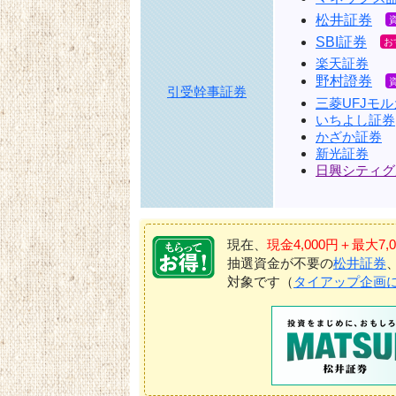
松井証券
SBI証券
楽天証券
野村證券
引受幹事証券
三菱UFJモ
いちよし証券
かざか証券
新光証券
日興シティグ
現在、
現金4,000円＋最大
抽選資金が不要の
松井証券
対象です（
タイアップ企画