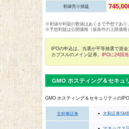
745,0
初値売り損益
※初値や利益の数値はあくまで予想であり
※予想利益は公開価格（仮条件の上限価格
IPOの申込は、当選が平等抽選で資
カブスルのメイン証券。
IPOに24回
GMO ホスティング＆セキュ
GMO ホスティング＆セキュリティのI
大和証券SMB
主幹事証券
マネックス