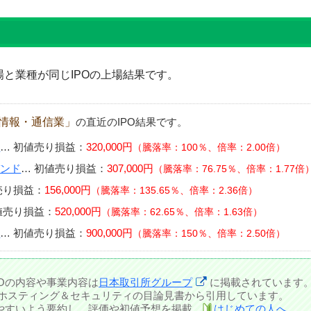
場と業種が同じIPOの上場結果です。
情報・通信業」
の直近のIPO結果です。
ル
…
初値売り損益：
320,000円
騰落率：100％、倍率：2.00倍
バンド
…
初値売り損益：
307,000円
騰落率：76.75％、倍率：1.77倍
売り損益：
156,000円
騰落率：135.65％、倍率：2.36倍
値売り損益：
520,000円
騰落率：62.65％、倍率：1.63倍
ス
…
初値売り損益：
900,000円
騰落率：150％、倍率：2.50倍
POの内容や事業内容は
日本取引所グループ
に掲載されています
 ホスティング＆セキュリティの目論見書から引用しています。
しやすいよう要約し、評価や初値予想を掲載。
はじめての人へ