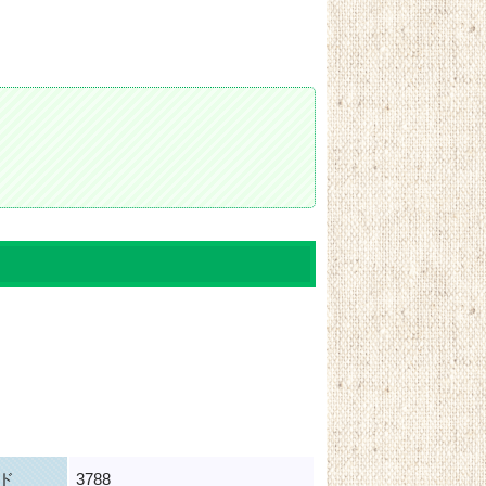
。
ド
3788