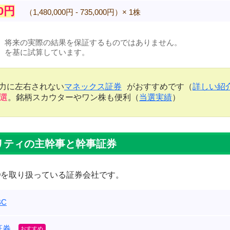
00円
（1,480,000円 - 735,000円）× 1株
、将来の実際の結果を保証するものではありません。
）を基に試算しています。
金力に左右されない
マネックス証券
がおすすめです（
詳しい紹
当選
。銘柄スカウターやワン株も便利（
当選実績
）
リティの主幹事と幹事証券
POを取り扱っている証券会社です。
C
証券