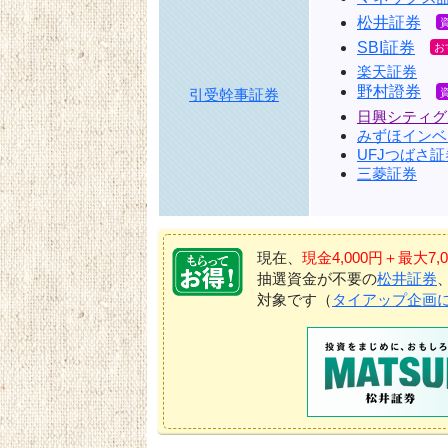
松井証券
SBI証券
楽天証券
野村證券
引受幹事証券
日興シティグ
みずほインベ
UFJつばさ証
三菱証券
現在、
現金4,000円＋最大
抽選資金が不要の
松井証券
対象です（
タイアップ企画