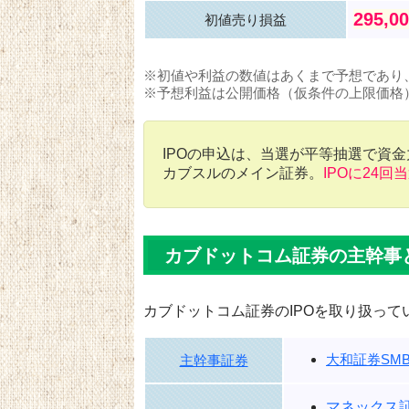
295,0
初値売り損益
※初値や利益の数値はあくまで予想であり
※予想利益は公開価格（仮条件の上限価格
IPOの申込は、当選が平等抽選で資
カブスルのメイン証券。
IPOに24回
カブドットコム証券の主幹事
カブドットコム証券のIPOを取り扱って
大和証券SMB
主幹事証券
マネックス