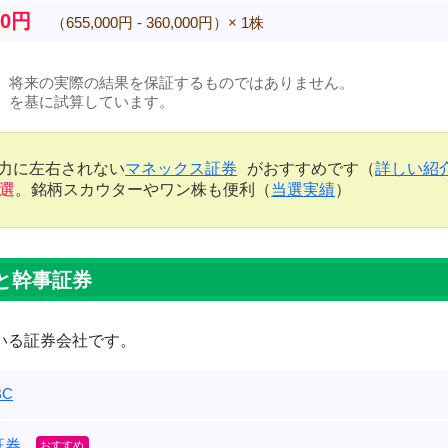
00円
（655,000円 - 360,000円）× 1株
、将来の実際の結果を保証するものではありません。
）を基に試算しています。
金力に左右されない
マネックス証券
がおすすめです（
詳しい紹
当選
。銘柄スカウターやワン株も便利（
当選実績
）
と幹事証券
いる証券会社です。
C
証券