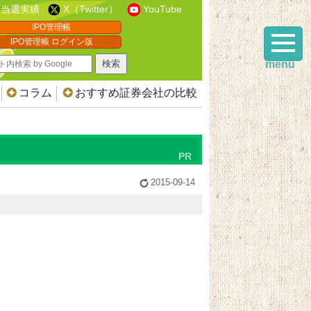
当選実績
X（Twitter）
YouTube
IPO管理帳
IPO管理帳 ログイン版
menu
コラム
おすすめ証券会社の比較
2015-09-14