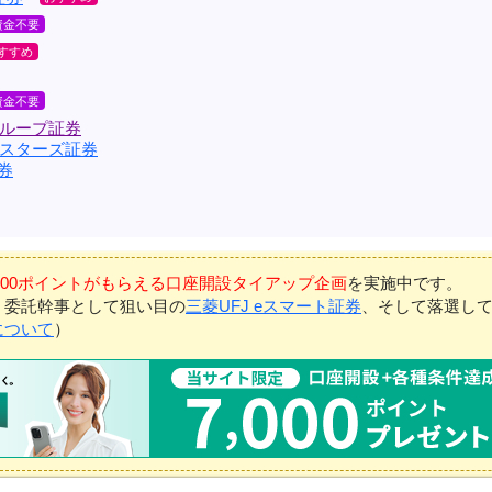
ループ証券
スターズ証券
券
7,000ポイントがもらえる口座開設タイアップ企画
を実施中です。
、委託幹事として狙い目の
三菱UFJ eスマート証券
、そして落選し
について
）