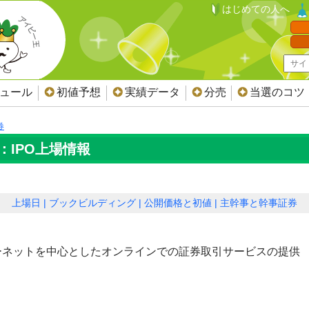
はじめての人へ
ジュール
初値予想
実績データ
分売
当選のコツ
券
：IPO上場情報
上場日
ブックビルディング
公開価格と初値
主幹事と幹事証券
ーネットを中心としたオンラインでの証券取引サービスの提供