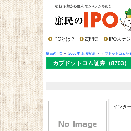
IPOとは？
質問集
IPOスケ
庶民のIPO
2005年 上場実績
カブドットコム証
カブドットコム証券（8703）
インタ