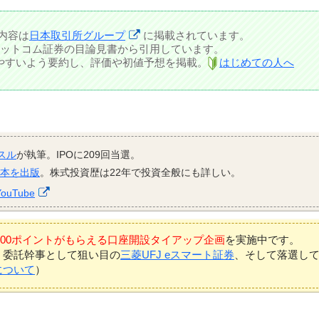
内容は
日本取引所グループ
に掲載されています。
ットコム証券の目論見書から引用しています。
しやすいよう要約し、評価や初値予想を掲載。
はじめての人へ
スル
が執筆。IPOに209回当選。
資本を出版
。株式投資歴は22年で投資全般にも詳しい。
YouTube
7,000ポイントがもらえる口座開設タイアップ企画
を実施中です。
、委託幹事として狙い目の
三菱UFJ eスマート証券
、そして落選し
について
）