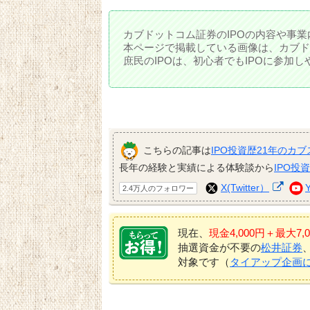
カブドットコム証券のIPOの内容や事業
本ページで掲載している画像は、カブド
庶民のIPOは、初心者でもIPOに参加
こちらの記事は
IPO投資歴21年のカブ
長年の経験と実績による体験談から
IPO投
X(Twitter）
2.4万人のフォロワー
現在、
現金4,000円＋最大
抽選資金が不要の
松井証券
対象です（
タイアップ企画