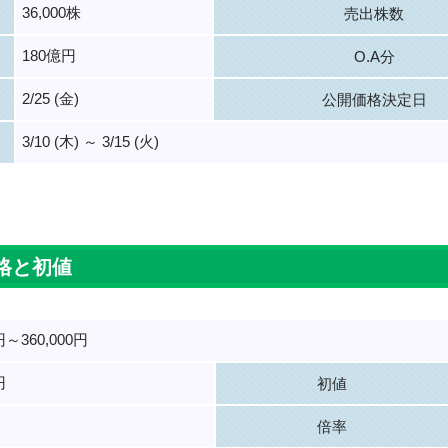
36,000株
売出株数
180億円
O.A分
2/25 (金)
公開価格決定日
3/10 (木) ～ 3/15 (火)
。
格と初値
0円～360,000円
円
初値
倍率