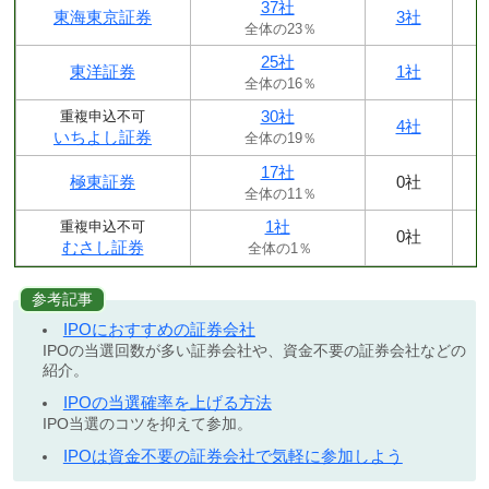
37社
東海東京証券
3社
全体の23％
25社
東洋証券
1社
全体の16％
30社
重複申込不可
4社
いちよし証券
全体の19％
17社
極東証券
0社
全体の11％
1社
重複申込不可
0社
むさし証券
全体の1％
参考記事
IPOにおすすめの証券会社
IPOの当選回数が多い証券会社や、資金不要の証券会社などの
紹介。
IPOの当選確率を上げる方法
IPO当選のコツを抑えて参加。
IPOは資金不要の証券会社で気軽に参加しよう