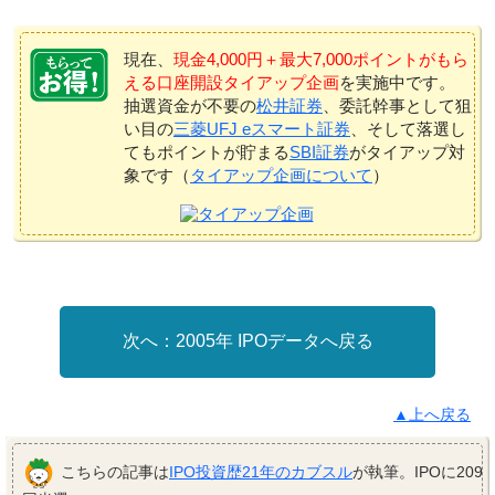
現在、
現金4,000円＋最大7,000ポイントがもら
える口座開設タイアップ企画
を実施中です。
抽選資金が不要の
松井証券
、委託幹事として狙
い目の
三菱UFJ eスマート証券
、そして落選し
てもポイントが貯まる
SBI証券
がタイアップ対
象です（
タイアップ企画について
）
2005年 IPOデータへ戻る
▲上へ戻る
こちらの記事は
IPO投資歴21年のカブスル
が執筆。IPOに209