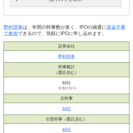
野村證券
は、年間の幹事数が多く、IPOの抽選に
資金不要
で参加
できるので、気軽にIPOに申し込めます。
証券会社
野村證券
幹事数計
（委託含む）
80社
全体の51％
主幹事
34社
引受幹事
（委託含む）
46社