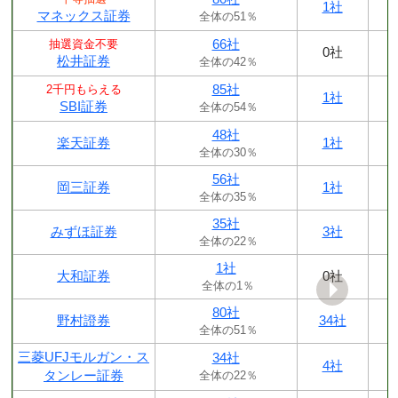
1社
マネックス証券
全体の51％
66社
抽選資金不要
0社
松井証券
全体の42％
85社
2千円もらえる
1社
SBI証券
全体の54％
48社
楽天証券
1社
全体の30％
56社
岡三証券
1社
全体の35％
35社
みずほ証券
3社
全体の22％
1社
大和証券
0社
全体の1％
80社
野村證券
34社
全体の51％
三菱UFJモルガン・ス
34社
4社
タンレー証券
全体の22％