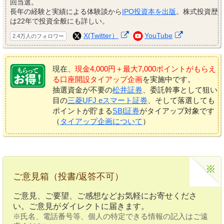
回当選。
長年の経験と実績による体験談から
IPO投資本を出版
。株式投資歴
は22年で投資全般にも詳しい。
X(Twitter）
YouTube
2.4万人のフォロワー
現在、
現金4,000円＋最大7,000ポイントがもらえ
る口座開設タイアップ企画
を実施中です。
抽選資金が不要の
松井証券
、委託幹事として狙い
目の
三菱UFJ eスマート証券
、そして落選しても
ポイントが貯まる
SBI証券
がタイアップ対象です
（
タイアップ企画について
）
ご意見箱（投書/返答不可）
ご意見、ご要望、ご感想などお気軽にお寄せくださ
い。ご意見がダイレクトに届きます。
※氏名、電話番号等、個人の特定できる情報の記入はご遠