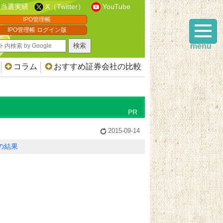
当選実績
X（Twitter）
YouTube
IPO管理帳
IPO管理帳 ログイン版
menu
コラム
おすすめ証券会社の比較
2015-09-14
Oの結果