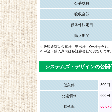
公募株数
吸収金額
仮条件決定日
購入期間
※ 吸収金額は公募株、売出株、OA株を含む。
※ 申込・購入期間は各証券会社で異なります
システムズ・デザインの公開
500円
仮条件
600円
公開価格
66.67
騰落率