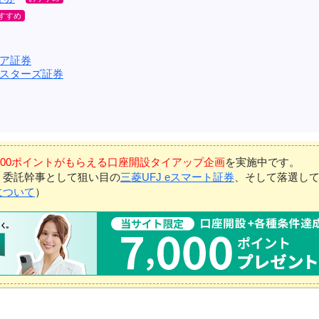
ア証券
スターズ証券
7,000ポイントがもらえる口座開設タイアップ企画
を実施中です。
、委託幹事として狙い目の
三菱UFJ eスマート証券
、そして落選し
について
）