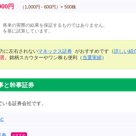
000円
（1,000円 - 600円）× 500株
、将来の実際の結果を保証するものではありません。
）を基に試算しています。
金力に左右されない
マネックス証券
がおすすめです（
詳しい紹
当選
。銘柄スカウターやワン株も便利（
当選実績
）
事と幹事証券
ている証券会社です。
C
証券