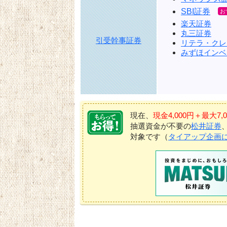
SBI証券
楽天証券
丸三証券
引受幹事証券
リテラ・クレ
みずほインベ
現在、
現金4,000円＋最大
抽選資金が不要の
松井証券
対象です（
タイアップ企画