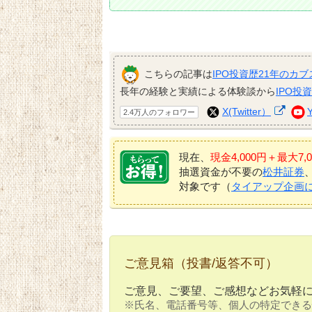
こちらの記事は
IPO投資歴21年のカブ
長年の経験と実績による体験談から
IPO投
X(Twitter）
2.4万人のフォロワー
現在、
現金4,000円＋最大
抽選資金が不要の
松井証券
対象です（
タイアップ企画
ご意見箱（投書/返答不可）
ご意見、ご要望、ご感想などお気軽
※氏名、電話番号等、個人の特定できる