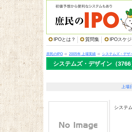
IPOとは？
質問集
IPOスケ
庶民のIPO
2005年 上場実績
システムズ・デザ
システムズ・デザイン（3766
上場
システ