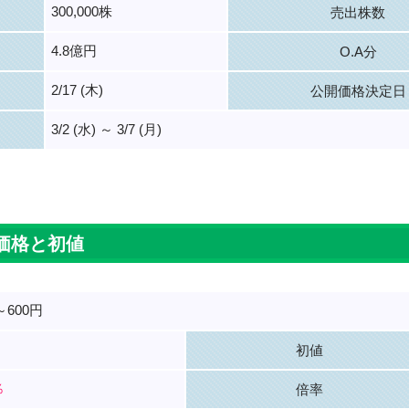
300,000株
売出株数
4.8億円
O.A分
2/17 (木)
公開価格決定日
3/2 (水) ～ 3/7 (月)
。
価格と初値
～600円
初値
％
倍率