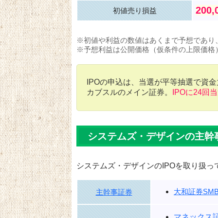
200,
初値売り損益
※初値や利益の数値はあくまで予想であり
※予想利益は公開価格（仮条件の上限価格
IPOの申込は、当選が平等抽選で資
カブスルのメイン証券。
IPOに24回
システムズ・デザインの主幹
システムズ・デザインのIPOを取り扱っ
大和証券SMB
主幹事証券
マネックス