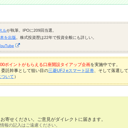
スル
が執筆。IPOに209回当選。
資本を出版
。株式投資歴は22年で投資全般にも詳しい。
YouTube
7,000ポイントがもらえる口座開設タイアップ企画
を実施中です。
、委託幹事として狙い目の
三菱UFJ eスマート証券
、そして落選し
について
）
にお寄せください。ご意見がダイレクトに届きます。
情報の記入はご遠慮ください。