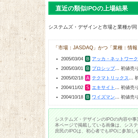
直近の類似IPOの上場結果
システムズ・デザインと市場と業種が同じ
「市場：JASDAQ」かつ「業種：情
2005/03/04
アッカ・ネットワー
2005/03/01
プロシップ
…
初値売
2005/02/18
テクマトリックス
…
2004/11/02
エキサイト
…
初値売
2004/10/18
ワイズマン
…
初値売
システムズ・デザインのIPOの内容や事
本ページで掲載している画像は、システ
庶民のIPOは、初心者でもIPOに参加