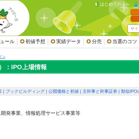
はじめての人へ
ジュール
初値予想
実績データ
分売
当選のコツ
イン
）：IPO上場情報
日
ブックビルディング
公開価格と初値
主幹事と幹事証券
類似IP
ム開発事業、情報処理サービス事業等