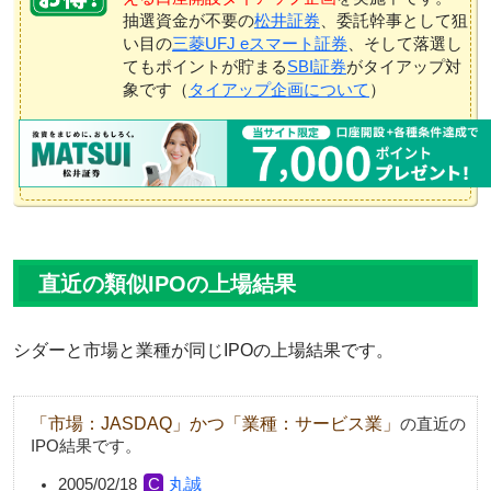
抽選資金が不要の
松井証券
、委託幹事として狙
い目の
三菱UFJ eスマート証券
、そして落選し
てもポイントが貯まる
SBI証券
がタイアップ対
象です（
タイアップ企画について
）
直近の類似IPOの上場結果
シダーと市場と業種が同じIPOの上場結果です。
「市場：JASDAQ」かつ「業種：サービス業」
の直近の
IPO結果です。
2005/02/18
丸誠