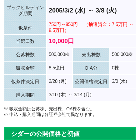
ブックビルディン
2005/3/2 (水) ～ 3/8 (火)
グ期間
750円～850円
（抽選資金：7.5万円 ～
仮条件
8.5万円）
10,000口
当選口数
500,000株
500,000株
公募株数
売出株数
8.5億円
0株
吸収金額
O.A分
2/28 (月)
3/9 (水)
仮条件決定日
公開価格決定日
3/10 (木) ～ 3/14 (月)
購入期間
※ 吸収金額は公募株、売出株、OA株を含む。
※ 申込・購入期間は各証券会社で異なります。
シダーの公開価格と初値