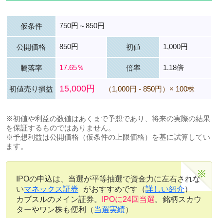
750円～850円
仮条件
850円
1,000円
公開価格
初値
17.65％
1.18倍
騰落率
倍率
15,000円
初値売り損益
（1,000円 - 850円）× 100株
※初値や利益の数値はあくまで予想であり、将来の実際の結果
を保証するものではありません。
※予想利益は公開価格（仮条件の上限価格）を基に試算してい
ます。
IPOの申込は、当選が平等抽選で資金力に左右されな
い
マネックス証券
がおすすめです（
詳しい紹介
）
カブスルのメイン証券。
IPOに24回当選
。銘柄スカウ
ターやワン株も便利（
当選実績
）