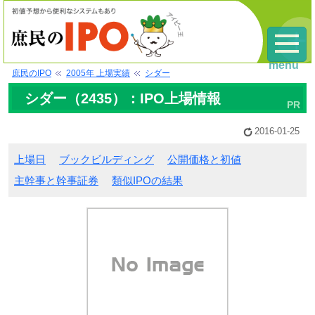
menu
庶民のIPO
2005年 上場実績
シダー
シダー（2435）：IPO上場情報
2016-01-25
上場日
ブックビルディング
公開価格と初値
主幹事と幹事証券
類似IPOの結果