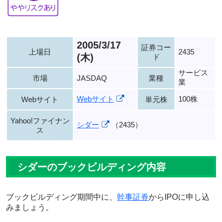
2005/3/17
証券コー
上場日
2435
(木)
ド
サービス
市場
JASDAQ
業種
業
Webサイト
100株
Webサイト
単元株
Yahoo!ファイナン
シダー
（2435）
ス
シダーのブックビルディング内容
ブックビルディング期間中に、
幹事証券
からIPOに申し込
みましょう。