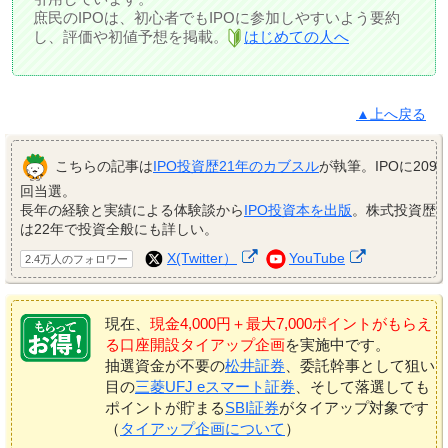
庶民のIPOは、初心者でもIPOに参加しやすいよう要約
し、評価や初値予想を掲載。
はじめての人へ
▲上へ戻る
こちらの記事は
IPO投資歴21年のカブスル
が執筆。IPOに209
回当選。
長年の経験と実績による体験談から
IPO投資本を出版
。株式投資歴
は22年で投資全般にも詳しい。
X(Twitter）
YouTube
2.4万人のフォロワー
現在、
現金4,000円＋最大7,000ポイントがもらえ
る口座開設タイアップ企画
を実施中です。
抽選資金が不要の
松井証券
、委託幹事として狙い
目の
三菱UFJ eスマート証券
、そして落選しても
ポイントが貯まる
SBI証券
がタイアップ対象です
（
タイアップ企画について
）