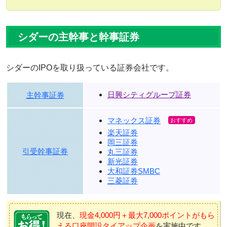
シダーの主幹事と幹事証券
シダーのIPOを取り扱っている証券会社です。
日興シティグループ証券
主幹事証券
マネックス証券
楽天証券
岡三証券
引受幹事証券
丸三証券
新光証券
大和証券SMBC
三菱証券
現在、
現金4,000円＋最大7,000ポイントがもら
える口座開設タイアップ企画
を実施中です。