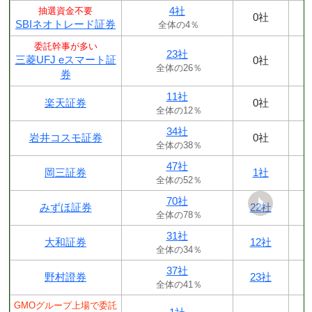
4社
抽選資金不要
0社
SBIネオトレード証券
全体の4％
委託幹事が多い
23社
三菱UFJ eスマート証
0社
全体の26％
券
11社
楽天証券
0社
全体の12％
34社
岩井コスモ証券
0社
全体の38％
47社
岡三証券
1社
全体の52％
70社
みずほ証券
22社
全体の78％
31社
大和証券
12社
全体の34％
37社
野村證券
23社
全体の41％
GMOグループ上場で委託