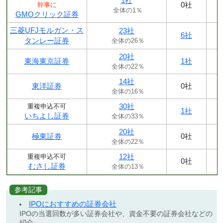
1社
0社
幹事に
全体の1％
GMOクリック証券
三菱UFJモルガン・ス
23社
6社
タンレー証券
全体の26％
20社
東海東京証券
1社
全体の22％
14社
東洋証券
0社
全体の16％
30社
重複申込不可
1社
いちよし証券
全体の33％
20社
極東証券
0社
全体の22％
12社
重複申込不可
0社
むさし証券
全体の13％
参考記事
IPOにおすすめの証券会社
IPOの当選回数が多い証券会社や、資金不要の証券会社などの
紹介。