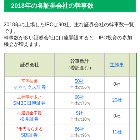
2018年の各証券会社の幹事数
2018年に上場したIPOは90社。主な証券会社の幹事数一覧
です。
幹事数が多い証券会社に口座開設すると、IPO投資の参加
機会が増えます。
幹事数計
証券会社
主幹事
（委託含む）
50社
平等抽選
0社
マネックス証券
全体の56％
66社
主幹事が多い
20社
SMBC日興証券
全体の73％
9社
抽選資金不要
0社
松井証券
全体の10％
86社
2千円もらえる
11社
SBI証券
全体の96％