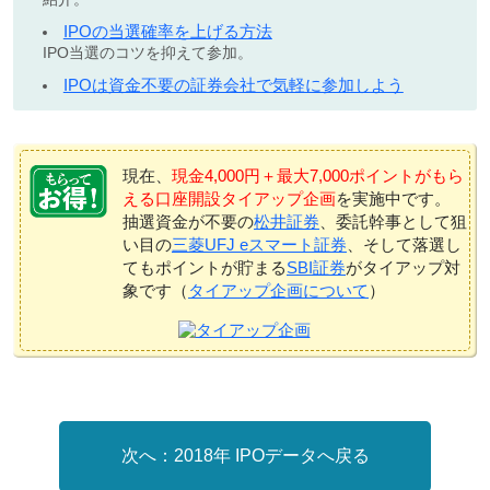
IPOの当選確率を上げる方法
IPO当選のコツを抑えて参加。
IPOは資金不要の証券会社で気軽に参加しよう
現在、
現金4,000円＋最大7,000ポイントがもら
える口座開設タイアップ企画
を実施中です。
抽選資金が不要の
松井証券
、委託幹事として狙
い目の
三菱UFJ eスマート証券
、そして落選し
てもポイントが貯まる
SBI証券
がタイアップ対
象です（
タイアップ企画について
）
2018年 IPOデータへ戻る