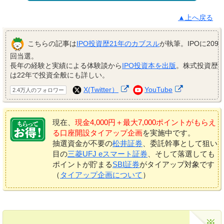
▲上へ戻る
こちらの記事は
IPO投資歴21年のカブスル
が執筆。IPOに209
回当選。
長年の経験と実績による体験談から
IPO投資本を出版
。株式投資歴
は22年で投資全般にも詳しい。
X(Twitter）
YouTube
2.4万人のフォロワー
現在、
現金4,000円＋最大7,000ポイントがもらえ
る口座開設タイアップ企画
を実施中です。
抽選資金が不要の
松井証券
、委託幹事として狙い
目の
三菱UFJ eスマート証券
、そして落選しても
ポイントが貯まる
SBI証券
がタイアップ対象です
（
タイアップ企画について
）