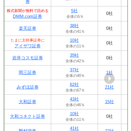
券
5社
株式新聞が無料で読める
0社
DMM.com証券
全体の5％
38社
楽天証券
0社
全体の41％
10社
たまに主幹事証券に
0社
アイザワ証券
全体の11％
39社
岩井コスモ証券
0社
全体の42％
37社
岡三証券
1社
全体の40％
62社
みずほ証券
21社
全体の67％
43社
大和証券
15社
全体の46％
10社
大和コネクト証券
0社
全体の11％
41社
野村證券
22社