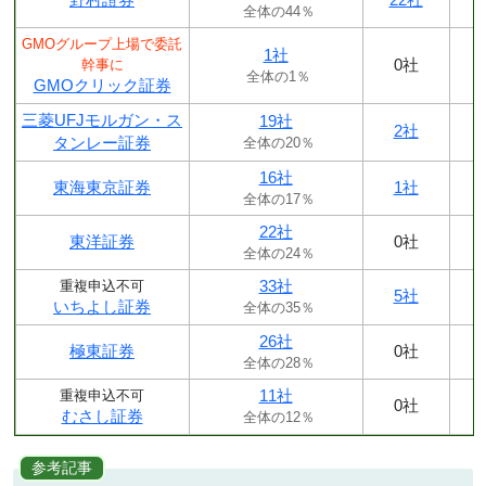
全体の44％
GMOグループ上場で委託
1社
0社
幹事に
全体の1％
GMOクリック証券
三菱UFJモルガン・ス
19社
2社
タンレー証券
全体の20％
16社
東海東京証券
1社
全体の17％
22社
東洋証券
0社
全体の24％
33社
重複申込不可
5社
いちよし証券
全体の35％
26社
極東証券
0社
全体の28％
11社
重複申込不可
0社
むさし証券
全体の12％
参考記事