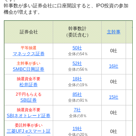
幹事数が多い証券会社に口座開設すると、IPO投資の参加
機会が増えます。
幹事数計
証券会社
主幹事
（委託含む）
50社
平等抽選
0社
マネックス証券
全体の54％
52社
主幹事が多い
16社
SMBC日興証券
全体の56％
18社
抽選資金不要
0社
松井証券
全体の19％
85社
2千円もらえる
15社
SBI証券
全体の91％
7社
抽選資金不要
0社
SBIネオトレード証券
全体の8％
委託幹事が多い
19社
三菱UFJ eスマート証
0社
全体の20％