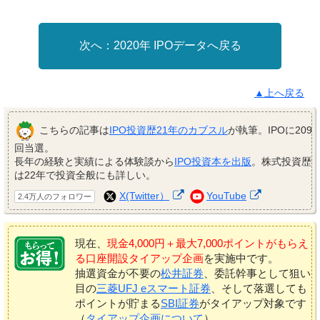
2020年 IPOデータへ戻る
▲上へ戻る
こちらの記事は
IPO投資歴21年のカブスル
が執筆。IPOに209
回当選。
長年の経験と実績による体験談から
IPO投資本を出版
。株式投資歴
は22年で投資全般にも詳しい。
X(Twitter）
YouTube
2.4万人のフォロワー
現在、
現金4,000円＋最大7,000ポイントがもらえ
る口座開設タイアップ企画
を実施中です。
抽選資金が不要の
松井証券
、委託幹事として狙い
目の
三菱UFJ eスマート証券
、そして落選しても
ポイントが貯まる
SBI証券
がタイアップ対象です
（
タイアップ企画について
）