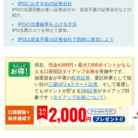
IPOにおすすめの証券会社
IPOの当選回数が多い証券会社や、資金不要の証券会社などの
紹介。
IPOの当選確率を上げる方法
IPO当選のコツを抑えて参加。
IPOは資金不要の証券会社で気軽に参加しよう
現在、
現金4,000円＋最大7,000ポイントがもら
える口座開設タイアップ企画
を実施中です。
抽選資金が不要の
松井証券
、委託幹事として狙
い目の
三菱UFJ eスマート証券
、そして落選し
てもポイントが貯まる
SBI証券
がタイアップ対
象です（
タイアップ企画について
）