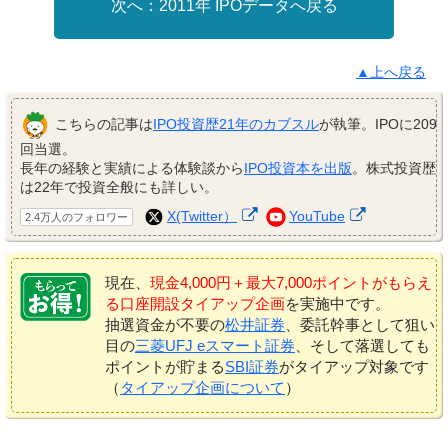
2011年 IPOデータへ戻る
▲上へ戻る
こちらの記事は
IPO投資歴21年のカブスル
が執筆。IPOに209
回当選。
長年の経験と実績による体験談から
IPO投資本を出版
。株式投資歴
は22年で投資全般にも詳しい。
X(Twitter）
YouTube
2.4万人のフォロワー
現在、
現金4,000円＋最大7,000ポイントがもらえ
る口座開設タイアップ企画
を実施中です。
抽選資金が不要の
松井証券
、委託幹事として狙い
目の
三菱UFJ eスマート証券
、そして落選しても
ポイントが貯まる
SBI証券
がタイアップ対象です
（
タイアップ企画について
）