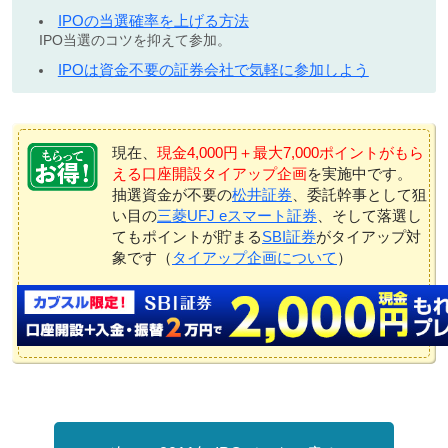
IPOの当選確率を上げる方法
IPO当選のコツを抑えて参加。
IPOは資金不要の証券会社で気軽に参加しよう
現在、
現金4,000円＋最大7,000ポイントがもら
える口座開設タイアップ企画
を実施中です。
抽選資金が不要の
松井証券
、委託幹事として狙
い目の
三菱UFJ eスマート証券
、そして落選し
てもポイントが貯まる
SBI証券
がタイアップ対
象です（
タイアップ企画について
）