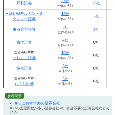
23社
野村證券
12社
全体の64％
三菱UFJモルガン・ス
19社
3社
タンレー証券
全体の53％
5社
東海東京証券
1社
全体の14％
4社
東洋証券
0社
全体の11％
10社
重複申込不可
0社
いちよし証券
全体の28％
3社
極東証券
0社
全体の8％
2社
重複申込不可
0社
むさし証券
全体の6％
参考記事
IPOにおすすめの証券会社
IPOの当選回数が多い証券会社や、資金不要の証券会社などの
紹介。