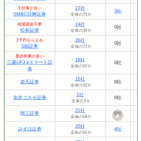
27社
主幹事が多い
3社
SMBC日興証券
全体の75％
14社
抽選資金不要
0社
松井証券
全体の39％
26社
2千円もらえる
0社
SBI証券
全体の72％
委託幹事が多い
18社
三菱UFJ eスマート証
0社
全体の50％
券
15社
楽天証券
0社
全体の42％
1社
岩井コスモ証券
0社
全体の3％
21社
岡三証券
0社
全体の58％
20社
みずほ証券
4社
全体の56％