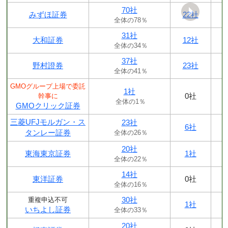
70社
みずほ証券
22社
全体の78％
31社
大和証券
12社
全体の34％
37社
野村證券
23社
全体の41％
GMOグループ上場で委託
1社
0社
幹事に
全体の1％
GMOクリック証券
三菱UFJモルガン・ス
23社
6社
タンレー証券
全体の26％
20社
東海東京証券
1社
全体の22％
14社
東洋証券
0社
全体の16％
30社
重複申込不可
1社
いちよし証券
全体の33％
20社