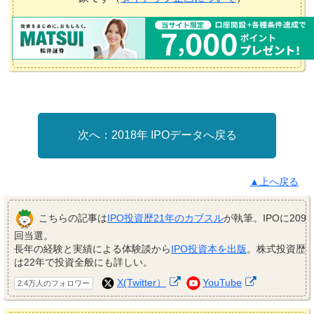
2018年 IPOデータへ戻る
▲上へ戻る
こちらの記事は
IPO投資歴21年のカブスル
が執筆。IPOに209
回当選。
長年の経験と実績による体験談から
IPO投資本を出版
。株式投資歴
は22年で投資全般にも詳しい。
X(Twitter）
YouTube
2.4万人のフォロワー