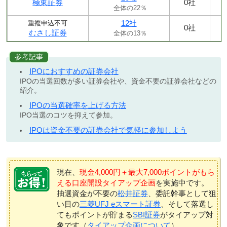
極東証券
0社
全体の22％
12社
重複申込不可
0社
むさし証券
全体の13％
参考記事
IPOにおすすめの証券会社
IPOの当選回数が多い証券会社や、資金不要の証券会社などの
紹介。
IPOの当選確率を上げる方法
IPO当選のコツを抑えて参加。
IPOは資金不要の証券会社で気軽に参加しよう
現在、
現金4,000円＋最大7,000ポイントがもら
える口座開設タイアップ企画
を実施中です。
抽選資金が不要の
松井証券
、委託幹事として狙
い目の
三菱UFJ eスマート証券
、そして落選し
てもポイントが貯まる
SBI証券
がタイアップ対
象です（
タイアップ企画について
）