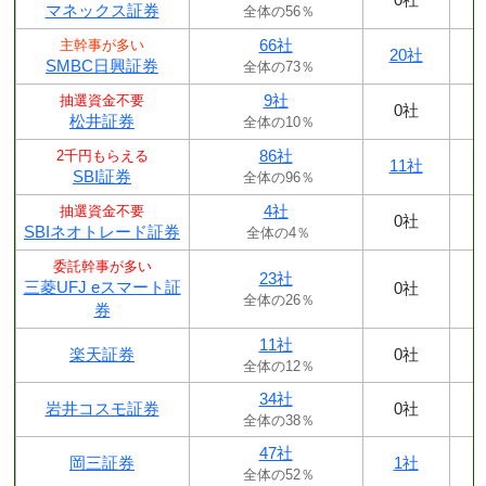
マネックス証券
全体の56％
66社
主幹事が多い
20社
SMBC日興証券
全体の73％
9社
抽選資金不要
0社
松井証券
全体の10％
86社
2千円もらえる
11社
SBI証券
全体の96％
4社
抽選資金不要
0社
SBIネオトレード証券
全体の4％
委託幹事が多い
23社
三菱UFJ eスマート証
0社
全体の26％
券
11社
楽天証券
0社
全体の12％
34社
岩井コスモ証券
0社
全体の38％
47社
岡三証券
1社
全体の52％