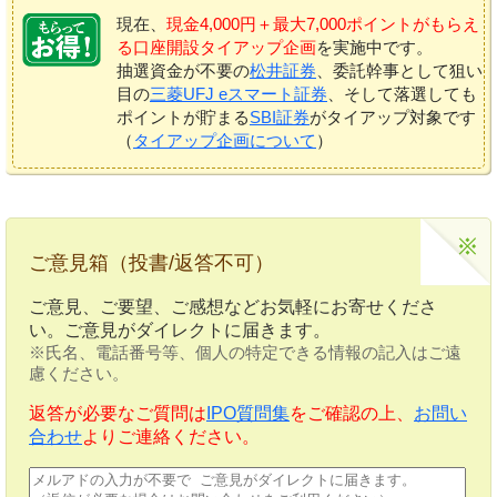
現在、
現金4,000円＋最大7,000ポイントがもらえ
る口座開設タイアップ企画
を実施中です。
抽選資金が不要の
松井証券
、委託幹事として狙い
目の
三菱UFJ eスマート証券
、そして落選しても
ポイントが貯まる
SBI証券
がタイアップ対象です
（
タイアップ企画について
）
ご意見箱（投書/返答不可）
ご意見、ご要望、ご感想などお気軽にお寄せくださ
い。ご意見がダイレクトに届きます。
※氏名、電話番号等、個人の特定できる情報の記入はご遠
慮ください。
返答が必要なご質問は
IPO質問集
をご確認の上、
お問い
合わせ
よりご連絡ください。