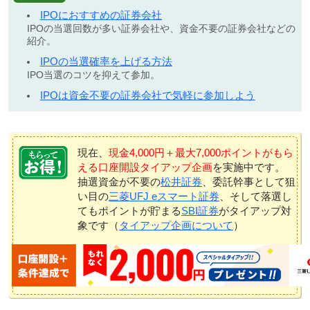
IPOにおすすめの証券会社
IPOの当選回数が多い証券会社や、資金不要の証券会社などの
紹介。
IPOの当選確率を上げる方法
IPO当選のコツを抑えて参加。
IPOは資金不要の証券会社で気軽に参加しよう
現在、
現金4,000円＋最大7,000ポイントがもら
える口座開設タイアップ企画
を実施中です。
抽選資金が不要の
松井証券
、委託幹事として狙
い目の
三菱UFJ eスマート証券
、そして落選し
てもポイントが貯まる
SBI証券
がタイアップ対
象です（
タイアップ企画について
）