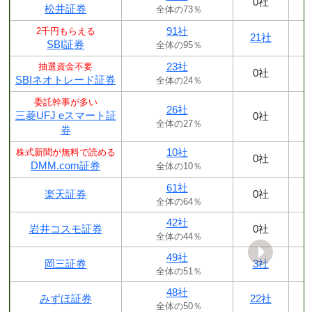
0社
松井証券
全体の73％
91社
2千円もらえる
21社
SBI証券
全体の95％
23社
抽選資金不要
0社
SBIネオトレード証券
全体の24％
委託幹事が多い
26社
三菱UFJ eスマート証
0社
全体の27％
券
10社
株式新聞が無料で読める
0社
DMM.com証券
全体の10％
61社
楽天証券
0社
全体の64％
42社
岩井コスモ証券
0社
全体の44％
49社
岡三証券
3社
全体の51％
48社
みずほ証券
22社
全体の50％