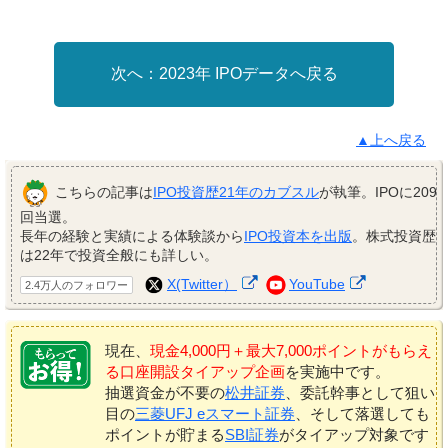
2023年 IPOデータへ戻る
▲上へ戻る
こちらの記事は
IPO投資歴21年のカブスル
が執筆。IPOに209
回当選。
長年の経験と実績による体験談から
IPO投資本を出版
。株式投資歴
は22年で投資全般にも詳しい。
X(Twitter）
YouTube
2.4万人のフォロワー
現在、
現金4,000円＋最大7,000ポイントがもらえ
る口座開設タイアップ企画
を実施中です。
抽選資金が不要の
松井証券
、委託幹事として狙い
目の
三菱UFJ eスマート証券
、そして落選しても
ポイントが貯まる
SBI証券
がタイアップ対象です