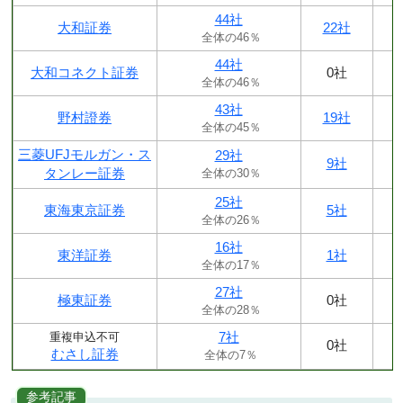
44社
大和証券
22社
全体の46％
44社
大和コネクト証券
0社
全体の46％
43社
野村證券
19社
全体の45％
三菱UFJモルガン・ス
29社
9社
タンレー証券
全体の30％
25社
東海東京証券
5社
全体の26％
16社
東洋証券
1社
全体の17％
27社
極東証券
0社
全体の28％
7社
重複申込不可
0社
むさし証券
全体の7％
参考記事