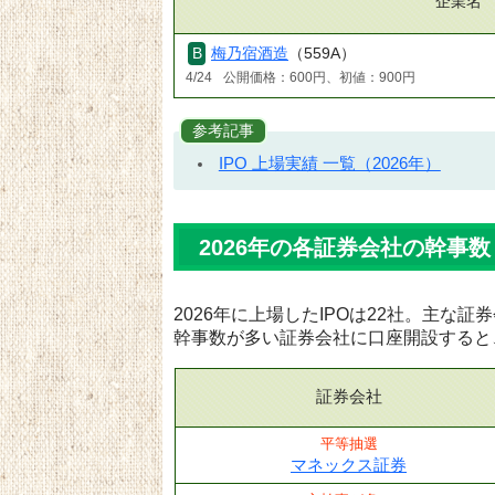
企業名
梅乃宿酒造
（559A）
4/24
公開価格：600円、初値：900円
参考記事
IPO 上場実績 一覧（2026年）
2026年の各証券会社の幹事数
2026年に上場したIPOは22社。主な
幹事数が多い証券会社に口座開設すると
証券会社
平等抽選
マネックス証券