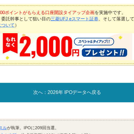
7,000ポイントがもらえる口座開設タイアップ企画
を実施中です。
、委託幹事として狙い目の
三菱UFJ eスマート証券
、そして落選し
について
）
2026年 IPOデータへ戻る
スル
が執筆。IPOに209回当選。