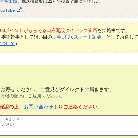
資本を出版
。株式投資歴は22年で投資全般にも詳しい。
YouTube
7,000ポイントがもらえる口座開設タイアップ企画
を実施中です。
、委託幹事として狙い目の
三菱UFJ eスマート証券
、そして落選し
について
）
にお寄せください。ご意見がダイレクトに届きます。
情報の記入はご遠慮ください。
確認の上、
お問い合わせ
よりご連絡ください。