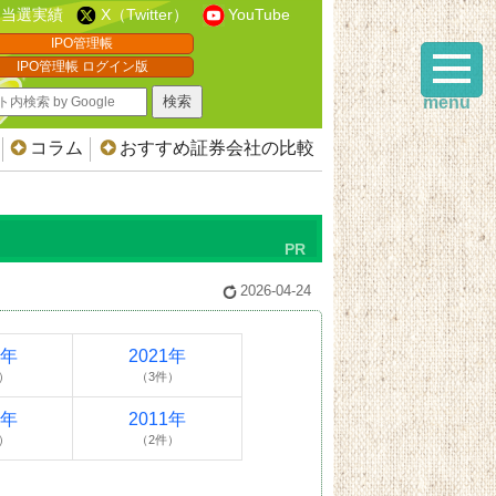
当選実績
X（Twitter）
YouTube
IPO管理帳
IPO管理帳 ログイン版
menu
コラム
おすすめ証券会社の比較
2026-04-24
2年
2021年
）
（3件）
2年
2011年
）
（2件）