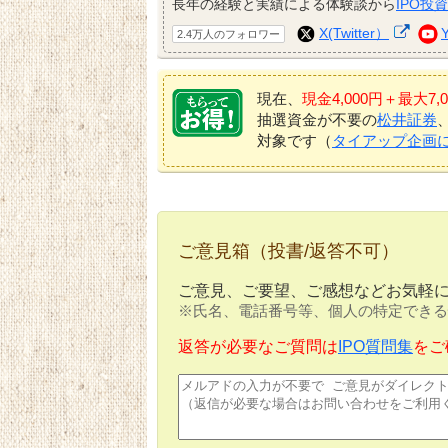
長年の経験と実績による体験談から
IPO投
X(Twitter）
2.4万人のフォロワー
現在、
現金4,000円＋最大
抽選資金が不要の
松井証券
対象です（
タイアップ企画
ご意見箱（投書/返答不可）
ご意見、ご要望、ご感想などお気軽
※氏名、電話番号等、個人の特定できる
返答が必要なご質問は
IPO質問集
をご