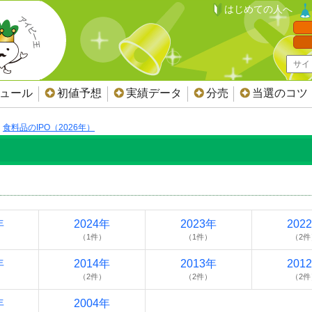
はじめての人へ
ジュール
初値予想
実績データ
分売
当選のコツ
食料品のIPO（2026年）
年
2024年
2023年
202
（1件）
（1件）
（2件
年
2014年
2013年
201
（2件）
（2件）
（2件
年
2004年