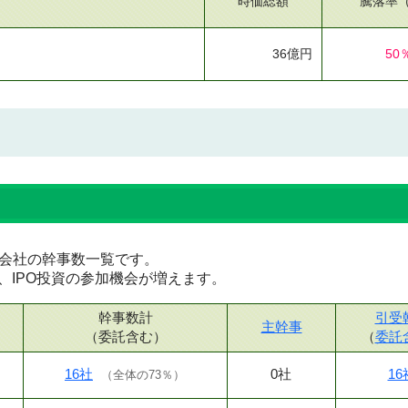
時価総額
騰落率
36億円
50
証券会社の幹事数一覧です。
、IPO投資の参加機会が増えます。
幹事数計
引受
主幹事
（委託含む）
（
委託
16社
0社
16
（
全体の73％
）