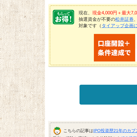
現在、
現金4,000円＋最大
抽選資金が不要の
松井証券
対象です（
タイアップ企画
こちらの記事は
IPO投資歴21年のカブ