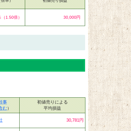
（倍率）
初値売り損益
％
（1.50倍）
30,000円
幹事
初値売りによる
含む
）
平均損益
社
30,781円