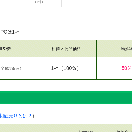
（4件）
IPOは1社。
IPO数
初値 > 公開価格
騰落
1社
（100％）
50％
（
全体の5％
）
初値売りとは？
）