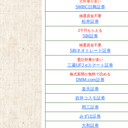
主幹事が多い
SMBC日興証券
抽選資金不要
松井証券
2千円もらえる
SBI証券
抽選資金不要
SBIネオトレード証券
委託幹事が多い
三菱UFJ eスマート証券
株式新聞が無料で読める
DMM.com証券
楽天証券
岩井コスモ証券
岡三証券
みずほ証券
大和証券