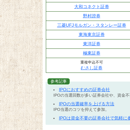
大和コネクト証券
野村證券
三菱UFJモルガン・スタンレー証券
東海東京証券
東洋証券
極東証券
重複申込不可
むさし証券
参考記事
IPOにおすすめの証券会社
IPOの当選回数が多い証券会社や、資金
IPOの当選確率を上げる方法
IPO当選のコツを抑えて参加。
IPOは資金不要の証券会社で気軽に