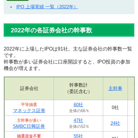
IPO 上場実績 一覧（2022年）
2022年の各証券会社の幹事数
2022年に上場したIPOは91社。主な証券会社の幹事数一覧
です。
幹事数が多い証券会社に口座開設すると、IPO投資の参加
機会が増えます。
幹事数計
証券会社
主幹事
（委託含む）
60社
平等抽選
0社
マネックス証券
全体の66％
47社
主幹事が多い
24社
SMBC日興証券
全体の52％
55社
抽選資金不要