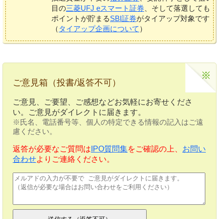
目の
三菱UFJ eスマート証券
、そして落選しても
ポイントが貯まる
SBI証券
がタイアップ対象です
（
タイアップ企画について
）
ご意見箱（投書/返答不可）
ご意見、ご要望、ご感想などお気軽にお寄せくださ
い。ご意見がダイレクトに届きます。
※氏名、電話番号等、個人の特定できる情報の記入はご遠
慮ください。
返答が必要なご質問は
IPO質問集
をご確認の上、
お問い
合わせ
よりご連絡ください。