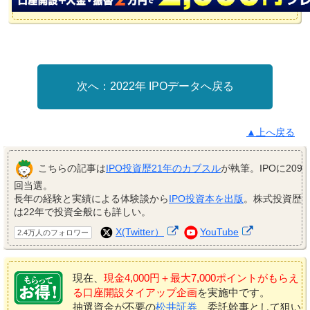
2022年 IPOデータへ戻る
▲上へ戻る
こちらの記事は
IPO投資歴21年のカブスル
が執筆。IPOに209
回当選。
長年の経験と実績による体験談から
IPO投資本を出版
。株式投資歴
は22年で投資全般にも詳しい。
X(Twitter）
YouTube
2.4万人のフォロワー
現在、
現金4,000円＋最大7,000ポイントがもらえ
る口座開設タイアップ企画
を実施中です。
抽選資金が不要の
松井証券
、委託幹事として狙い