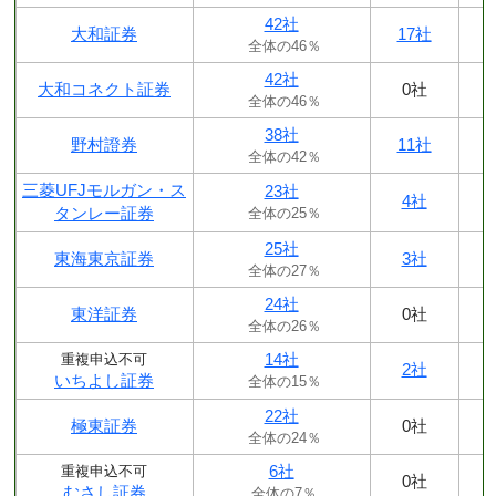
42社
大和証券
17社
全体の46％
42社
大和コネクト証券
0社
全体の46％
38社
野村證券
11社
全体の42％
三菱UFJモルガン・ス
23社
4社
タンレー証券
全体の25％
25社
東海東京証券
3社
全体の27％
24社
東洋証券
0社
全体の26％
14社
重複申込不可
2社
いちよし証券
全体の15％
22社
極東証券
0社
全体の24％
6社
重複申込不可
0社
むさし証券
全体の7％