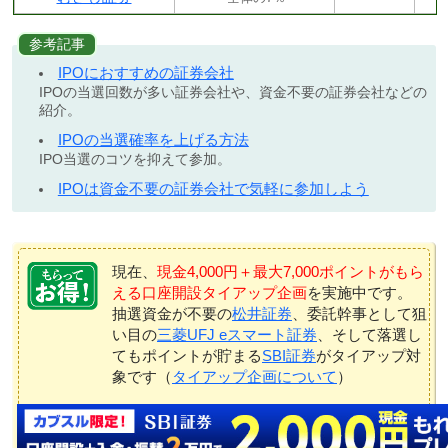
参考記事
IPOにおすすめの証券会社
IPOの当選回数が多い証券会社や、資金不要の証券会社などの
紹介。
IPOの当選確率を上げる方法
IPO当選のコツを抑えて参加。
IPOは資金不要の証券会社で気軽に参加しよう
現在、
現金4,000円＋最大7,000ポイントがもら
える口座開設タイアップ企画
を実施中です。
抽選資金が不要の
松井証券
、委託幹事として狙
い目の
三菱UFJ eスマート証券
、そして落選し
てもポイントが貯まる
SBI証券
がタイアップ対
象です（
タイアップ企画について
）