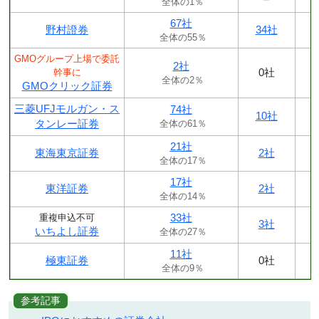
全体の1％
67社
野村證券
34社
全体の55％
GMOグループ上場で委託
2社
0社
幹事に
全体の2％
GMOクリック証券
三菱UFJモルガン・ス
74社
10社
タンレー証券
全体の61％
21社
東海東京証券
2社
全体の17％
17社
東洋証券
2社
全体の14％
33社
重複申込不可
3社
いちよし証券
全体の27％
11社
極東証券
0社
全体の9％
参考記事