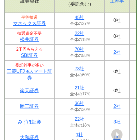
証券会社
主幹事
（委託含む）
45社
平等抽選
0社
マネックス証券
全体の37％
22社
抽選資金不要
0社
松井証券
全体の18％
70社
2千円もらえる
2社
SBI証券
全体の58％
委託幹事が多い
73社
三菱UFJ eスマート証
0社
全体の60％
券
21社
楽天証券
0社
全体の17％
36社
岡三証券
2社
全体の30％
22社
みずほ証券
3社
全体の18％
1社
大和証券
1社