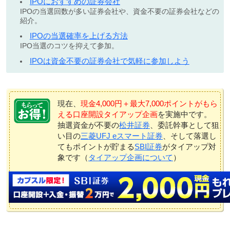
IPOにおすすめの証券会社
IPOの当選回数が多い証券会社や、資金不要の証券会社などの
紹介。
IPOの当選確率を上げる方法
IPO当選のコツを抑えて参加。
IPOは資金不要の証券会社で気軽に参加しよう
現在、
現金4,000円＋最大7,000ポイントがもら
える口座開設タイアップ企画
を実施中です。
抽選資金が不要の
松井証券
、委託幹事として狙
い目の
三菱UFJ eスマート証券
、そして落選し
てもポイントが貯まる
SBI証券
がタイアップ対
象です（
タイアップ企画について
）