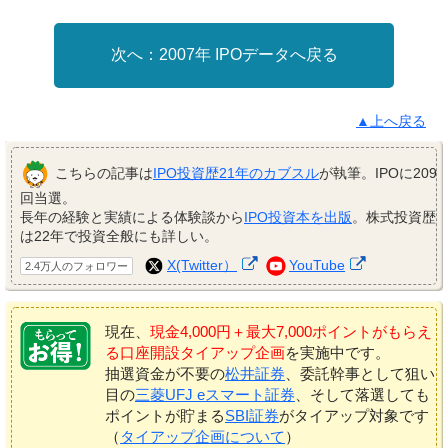
2007年 IPOデータへ戻る
▲上へ戻る
こちらの記事は
IPO投資歴21年のカブスル
が執筆。IPOに209
回当選。
長年の経験と実績による体験談から
IPO投資本を出版
。株式投資歴
は22年で投資全般にも詳しい。
X(Twitter）
YouTube
2.4万人のフォロワー
現在、
現金4,000円＋最大7,000ポイントがもらえ
る口座開設タイアップ企画
を実施中です。
抽選資金が不要の
松井証券
、委託幹事として狙い
目の
三菱UFJ eスマート証券
、そして落選しても
ポイントが貯まる
SBI証券
がタイアップ対象です
（
タイアップ企画について
）