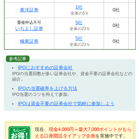
1社
東洋証券
0社
全体の5％
5社
重複申込不可
0社
いちよし証券
全体の23％
5社
極東証券
0社
全体の23％
参考記事
IPOにおすすめの証券会社
IPOの当選回数が多い証券会社や、資金不要の証券会社などの
紹介。
IPOの当選確率を上げる方法
IPO当選のコツを抑えて参加。
IPOは資金不要の証券会社で気軽に参加しよう
現在、
現金4,000円＋最大7,000ポイントがもら
える口座開設タイアップ企画
を実施中です。