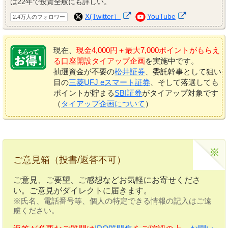
は22年で投資全般にも詳しい。
X(Twitter）
YouTube
2.4万人のフォロワー
現在、
現金4,000円＋最大7,000ポイントがもらえ
る口座開設タイアップ企画
を実施中です。
抽選資金が不要の
松井証券
、委託幹事として狙い
目の
三菱UFJ eスマート証券
、そして落選しても
ポイントが貯まる
SBI証券
がタイアップ対象です
（
タイアップ企画について
）
ご意見箱（投書/返答不可）
ご意見、ご要望、ご感想などお気軽にお寄せくださ
い。ご意見がダイレクトに届きます。
※氏名、電話番号等、個人の特定できる情報の記入はご遠
慮ください。