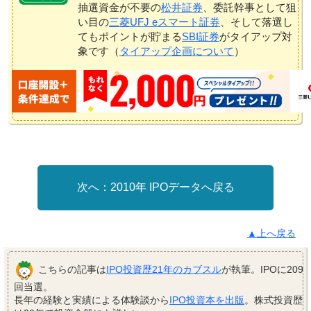
抽選資金が不要の
松井証券
、委託幹事として狙
い目の
三菱UFJ eスマート証券
、そして落選し
てもポイントが貯まる
SBI証券
がタイアップ対
象です（
タイアップ企画について
）
2010年 IPOデータへ戻る
▲上へ戻る
こちらの記事は
IPO投資歴21年のカブスル
が執筆。IPOに209
回当選。
長年の経験と実績による体験談から
IPO投資本を出版
。株式投資歴