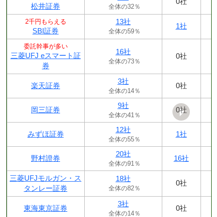
0社
松井証券
全体の32％
13社
2千円もらえる
1社
SBI証券
全体の59％
委託幹事が多い
16社
三菱UFJ eスマート証
0社
全体の73％
券
3社
楽天証券
0社
全体の14％
9社
岡三証券
0社
全体の41％
12社
みずほ証券
1社
全体の55％
20社
野村證券
16社
全体の91％
三菱UFJモルガン・ス
18社
0社
タンレー証券
全体の82％
3社
東海東京証券
0社
全体の14％