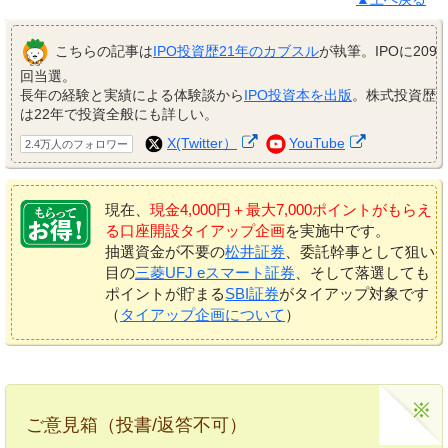
こちらの記事は
IPO投資歴21年のカブスル
が執筆。IPOに209
回当選。
長年の経験と実績による体験談から
IPO投資本を出版
。株式投資歴
は22年で投資全般にも詳しい。
X(Twitter）
YouTube
2.4万人のフォロワー
現在、
現金4,000円＋最大7,000ポイントがもらえ
る口座開設タイアップ企画
を実施中です。
抽選資金が不要の
松井証券
、委託幹事として狙い
目の
三菱UFJ eスマート証券
、そして落選しても
ポイントが貯まる
SBI証券
がタイアップ対象です
（
タイアップ企画について
）
ご意見箱（投書/返答不可）