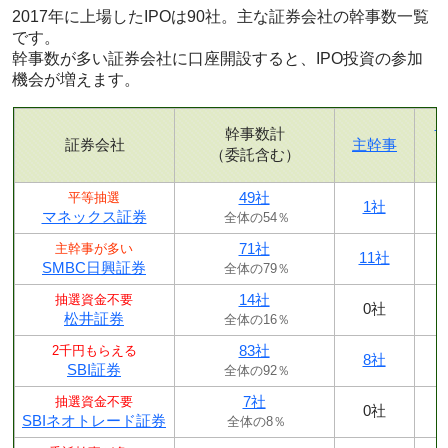
2017年に上場したIPOは90社。主な証券会社の幹事数一覧
です。
幹事数が多い証券会社に口座開設すると、IPO投資の参加
機会が増えます。
幹事数計
証券会社
主幹事
（委託含む）
49社
平等抽選
1社
マネックス証券
全体の54％
71社
主幹事が多い
11社
SMBC日興証券
全体の79％
14社
抽選資金不要
0社
松井証券
全体の16％
83社
2千円もらえる
8社
SBI証券
全体の92％
7社
抽選資金不要
0社
SBIネオトレード証券
全体の8％