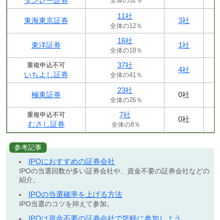
タンレー証券
全体の32％
11社
東海東京証券
3社
全体の12％
16社
東洋証券
1社
全体の18％
37社
重複申込不可
4社
いちよし証券
全体の41％
23社
極東証券
0社
全体の26％
7社
重複申込不可
0社
むさし証券
全体の8％
参考記事
IPOにおすすめの証券会社
IPOの当選回数が多い証券会社や、資金不要の証券会社などの
紹介。
IPOの当選確率を上げる方法
IPO当選のコツを抑えて参加。
IPOは資金不要の証券会社で気軽に参加しよう