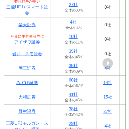
委託幹事が多い
27社
三菱UFJ eスマート証
0社
全体の30％
券
4社
楽天証券
0社
全体の4％
10社
たまに主幹事証券に
0社
アイザワ証券
全体の11％
39社
岩井コスモ証券
0社
全体の43％
35社
岡三証券
4社
全体の39％
60社
みずほ証券
14社
全体の67％
41社
大和証券
15社
全体の46％
38社
野村證券
27社
全体の42％
三菱UFJモルガン・ス
29社
4社