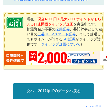
現在、
現金4,000円＋最大7,000ポイントがもら
える口座開設タイアップ企画
を実施中です。
抽選資金が不要の
松井証券
、委託幹事として狙
い目の
三菱UFJ eスマート証券
、そして落選し
てもポイントが貯まる
SBI証券
がタイアップ対
象です（
タイアップ企画について
）
2017年 IPOデータへ戻る
▲上へ戻る