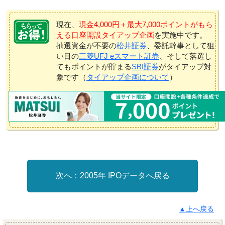
現在、
現金4,000円＋最大7,000ポイントがもら
える口座開設タイアップ企画
を実施中です。
抽選資金が不要の
松井証券
、委託幹事として狙
い目の
三菱UFJ eスマート証券
、そして落選し
てもポイントが貯まる
SBI証券
がタイアップ対
象です（
タイアップ企画について
）
2005年 IPOデータへ戻る
▲上へ戻る