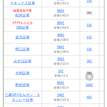
1社
マネックス証券
全体の51％
66社
抽選資金不要
0社
松井証券
全体の42％
85社
2千円もらえる
1社
SBI証券
全体の54％
48社
楽天証券
1社
全体の30％
56社
岡三証券
1社
全体の35％
35社
みずほ証券
3社
全体の22％
1社
大和証券
0社
全体の1％
80社
野村證券
34社
全体の51％
三菱UFJモルガン・ス
34社
4社
タンレー証券
全体の22％