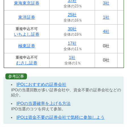
37社
東海東京証券
3社
全体の23％
25社
東洋証券
1社
全体の16％
30社
重複申込不可
4社
いちよし証券
全体の19％
17社
極東証券
0社
全体の11％
1社
重複申込不可
0社
むさし証券
全体の1％
参考記事
IPOにおすすめの証券会社
IPOの当選回数が多い証券会社や、資金不要の証券会社などの
紹介。
IPOの当選確率を上げる方法
IPO当選のコツを抑えて参加。
IPOは資金不要の証券会社で気軽に参加しよう