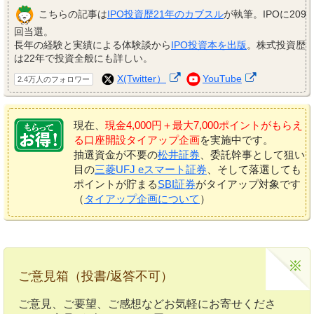
こちらの記事は
IPO投資歴21年のカブスル
が執筆。IPOに209
回当選。
長年の経験と実績による体験談から
IPO投資本を出版
。株式投資歴
は22年で投資全般にも詳しい。
X(Twitter）
YouTube
2.4万人のフォロワー
現在、
現金4,000円＋最大7,000ポイントがもらえ
る口座開設タイアップ企画
を実施中です。
抽選資金が不要の
松井証券
、委託幹事として狙い
目の
三菱UFJ eスマート証券
、そして落選しても
ポイントが貯まる
SBI証券
がタイアップ対象です
（
タイアップ企画について
）
ご意見箱（投書/返答不可）
ご意見、ご要望、ご感想などお気軽にお寄せくださ