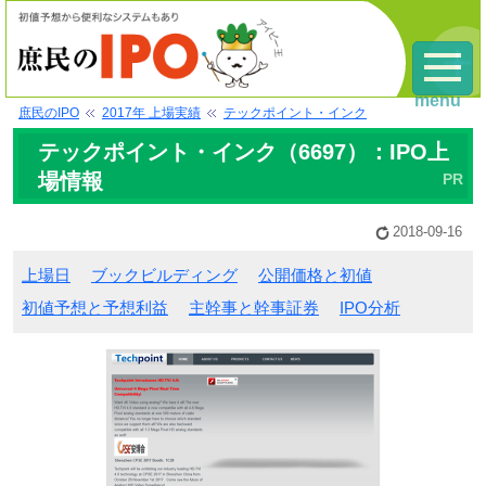
menu
庶民のIPO
2017年 上場実績
テックポイント・インク
テックポイント・インク（6697）：IPO上
場情報
2018-09-16
上場日
ブックビルディング
公開価格と初値
初値予想と予想利益
主幹事と幹事証券
IPO分析