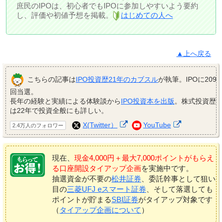
庶民のIPOは、初心者でもIPOに参加しやすいよう要約
し、評価や初値予想を掲載。
はじめての人へ
▲上へ戻る
こちらの記事は
IPO投資歴21年のカブスル
が執筆。IPOに209
回当選。
長年の経験と実績による体験談から
IPO投資本を出版
。株式投資歴
は22年で投資全般にも詳しい。
X(Twitter）
YouTube
2.4万人のフォロワー
現在、
現金4,000円＋最大7,000ポイントがもらえ
る口座開設タイアップ企画
を実施中です。
抽選資金が不要の
松井証券
、委託幹事として狙い
目の
三菱UFJ eスマート証券
、そして落選しても
ポイントが貯まる
SBI証券
がタイアップ対象です
（
タイアップ企画について
）