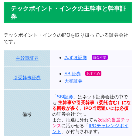
テックポイント・インクの主幹事と幹事証
券
テックポイント・インクのIPOを取り扱っている証券会社
です。
みずほ証券
主幹事証券
SBI証券
引受幹事証券
大和証券
「
SBI証券
」はネット証券会社の中で
も
主幹事や引受幹事（委託含む）にな
る回数が多く、IPO当選狙いには必須
の証券会社です。
備考
また、抽選に外れても
次回の当選チャ
ンス
に活かせる「
IPOチャレンジポイ
ント
」が付与されます。