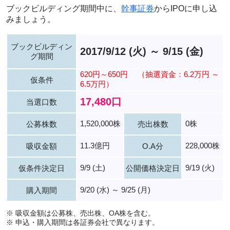
ブックビルディング期間中に、
幹事証券
からIPOに申し込
みましょう。
ブックビルディン
2017/9/12 (火) ～ 9/15 (金)
グ期間
620円～650円
（抽選資金：6.2万円 ～
仮条件
6.5万円）
17,480口
当選口数
1,520,000株
0株
公募株数
売出株数
11.3億円
228,000株
吸収金額
O.A分
9/9 (土)
9/19 (火)
仮条件決定日
公開価格決定日
9/20 (水) ～ 9/25 (月)
購入期間
※ 吸収金額は公募株、売出株、OA株を含む。
※ 申込・購入期間は各証券会社で異なります。