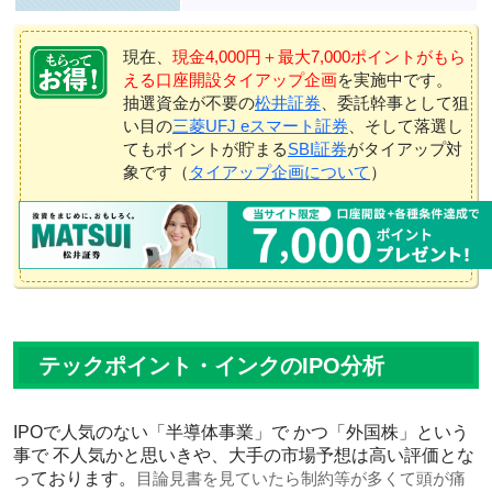
現在、
現金4,000円＋最大7,000ポイントがもら
える口座開設タイアップ企画
を実施中です。
抽選資金が不要の
松井証券
、委託幹事として狙
い目の
三菱UFJ eスマート証券
、そして落選し
てもポイントが貯まる
SBI証券
がタイアップ対
象です（
タイアップ企画について
）
テックポイント・インクのIPO分析
IPOで人気のない「半導体事業」で かつ「外国株」という
事で 不人気かと思いきや、
大手の市場予想は高い評価
とな
っております。
目論見書を見ていたら制約等が多くて頭が痛