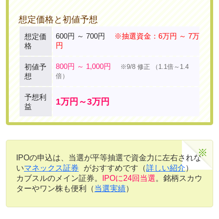
想定価格と初値予想
600円 ～ 700円
※抽選資金：6万円 ～ 7万
想定価
円
格
800円 ～ 1,000円
初値予
※9/8 修正
（1.1倍～1.4
想
倍）
予想利
1万円～3万円
益
IPOの申込は、当選が平等抽選で資金力に左右されな
い
マネックス証券
がおすすめです（
詳しい紹介
）
カブスルのメイン証券。
IPOに24回当選
。銘柄スカウ
ターやワン株も便利（
当選実績
）