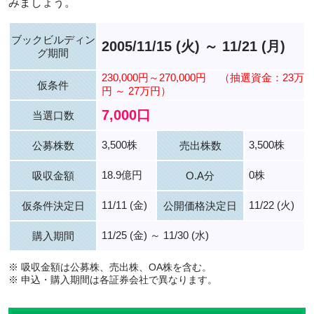
みましょう。
ブックビルディン
2005/11/15 (火) ～ 11/21 (月)
グ期間
230,000円～270,000円
（抽選資金：23万
仮条件
円 ～ 27万円）
7,000口
当選口数
3,500株
3,500株
公募株数
売出株数
18.9億円
0株
吸収金額
O.A分
11/11 (金)
11/22 (火)
仮条件決定日
公開価格決定日
11/25 (金) ～ 11/30 (水)
購入期間
※ 吸収金額は公募株、売出株、OA株を含む。
※ 申込・購入期間は各証券会社で異なります。