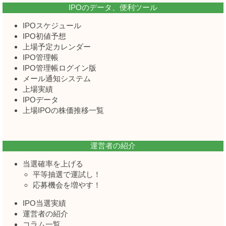
IPOのデータ、便利ツール
IPOスケジュール
IPO初値予想
上場予定カレンダー
IPO管理帳
IPO管理帳ログイン版
メール通知システム
上場実績
IPOデータ
上場IPOの株価推移一覧
運営者の紹介
当選確率を上げる
平等抽選で運試し！
応募機会を増やす！
IPO当選実績
運営者の紹介
コラム一覧