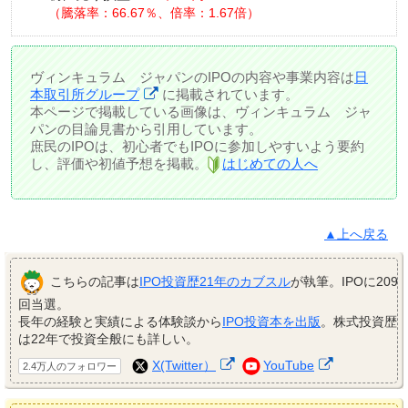
騰落率：66.67％、倍率：1.67倍
ヴィンキュラム ジャパンのIPOの内容や事業内容は
日
本取引所グループ
に掲載されています。
本ページで掲載している画像は、ヴィンキュラム ジャ
パンの目論見書から引用しています。
庶民のIPOは、初心者でもIPOに参加しやすいよう要約
し、評価や初値予想を掲載。
はじめての人へ
▲上へ戻る
こちらの記事は
IPO投資歴21年のカブスル
が執筆。IPOに209
回当選。
長年の経験と実績による体験談から
IPO投資本を出版
。株式投資歴
は22年で投資全般にも詳しい。
X(Twitter）
YouTube
2.4万人のフォロワー