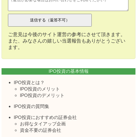
ご意見は今後のサイト運営の参考にさせて頂きます。
また、みなさんの嬉しい当選報告もありがとうござい
ます。
IPO投資の基本情報
IPO投資とは？
IPO投資のメリット
IPO投資のデメリット
IPO投資の質問集
IPO投資におすすめの証券会社
お得なタイアップ企画
資金不要の証券会社