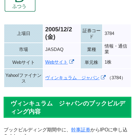
2005/12/2
証券コー
上場日
3784
(金)
ド
情報・通信
市場
JASDAQ
業種
業
Webサイト
1株
Webサイト
単元株
Yahoo!ファイナン
ヴィンキュラム ジャパン
（3784）
ス
ヴィンキュラム ジャパンのブックビルデ
ィング内容
ブックビルディング期間中に、
幹事証券
からIPOに申し込