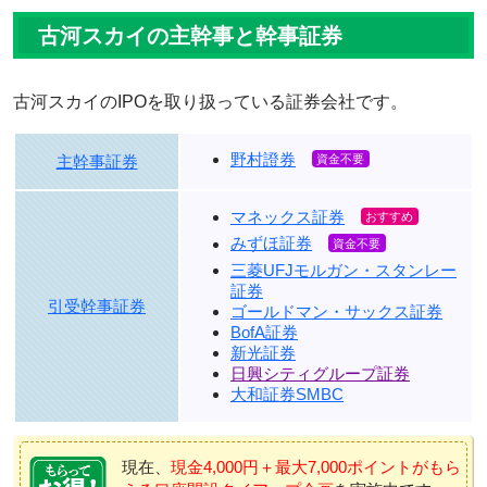
古河スカイの主幹事と幹事証券
古河スカイのIPOを取り扱っている証券会社です。
野村證券
主幹事証券
マネックス証券
みずほ証券
三菱UFJモルガン・スタンレー
証券
引受幹事証券
ゴールドマン・サックス証券
BofA証券
新光証券
日興シティグループ証券
大和証券SMBC
現在、
現金4,000円＋最大7,000ポイントがもら