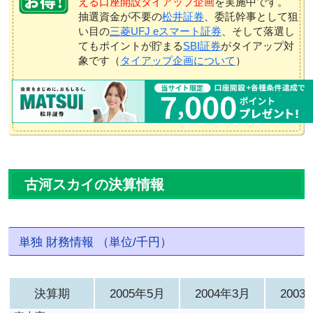
える口座開設タイアップ企画
を実施中です。
抽選資金が不要の
松井証券
、委託幹事として狙
い目の
三菱UFJ eスマート証券
、そして落選し
てもポイントが貯まる
SBI証券
がタイアップ対
象です（
タイアップ企画について
）
古河スカイの決算情報
単独 財務情報 （単位/千円）
決算期
2005年5月
2004年3月
2003