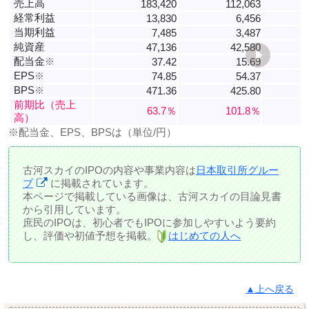
売上高
183,420
112,063
経常利益
13,830
6,456
当期利益
7,485
3,487
純資産
47,136
42,580
配当金
※
37.42
15.69
EPS
※
74.85
54.37
BPS
※
471.36
425.80
前期比（売上
63.7％
101.8％
高）
※配当金、EPS、BPSは（単位/円）
古河スカイのIPOの内容や事業内容は
日本取引所グルー
プ
に掲載されています。
本ページで掲載している画像は、古河スカイの目論見書
から引用しています。
庶民のIPOは、初心者でもIPOに参加しやすいよう要約
し、評価や初値予想を掲載。
はじめての人へ
▲上へ戻る