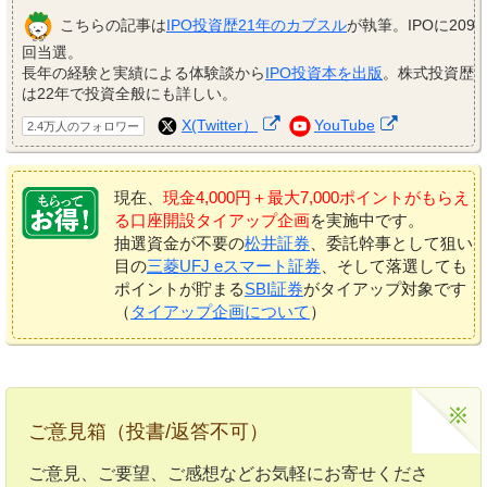
こちらの記事は
IPO投資歴21年のカブスル
が執筆。IPOに209
回当選。
長年の経験と実績による体験談から
IPO投資本を出版
。株式投資歴
は22年で投資全般にも詳しい。
X(Twitter）
YouTube
2.4万人のフォロワー
現在、
現金4,000円＋最大7,000ポイントがもらえ
る口座開設タイアップ企画
を実施中です。
抽選資金が不要の
松井証券
、委託幹事として狙い
目の
三菱UFJ eスマート証券
、そして落選しても
ポイントが貯まる
SBI証券
がタイアップ対象です
（
タイアップ企画について
）
ご意見箱（投書/返答不可）
ご意見、ご要望、ご感想などお気軽にお寄せくださ