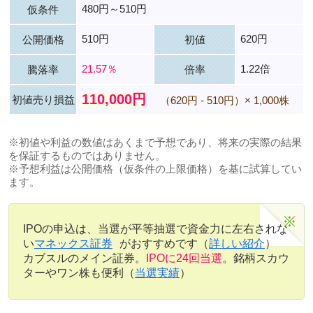
480円～510円
仮条件
510円
620円
公開価格
初値
21.57％
1.22倍
騰落率
倍率
110,000円
初値売り損益
（620円 - 510円）× 1,000株
※初値や利益の数値はあくまで予想であり、将来の実際の結果
を保証するものではありません。
※予想利益は公開価格（仮条件の上限価格）を基に試算してい
ます。
IPOの申込は、当選が平等抽選で資金力に左右されな
い
マネックス証券
がおすすめです（
詳しい紹介
）
カブスルのメイン証券。
IPOに24回当選
。銘柄スカウ
ターやワン株も便利（
当選実績
）