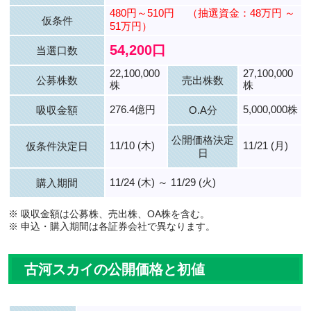
480円～510円
（抽選資金：48万円 ～
仮条件
51万円）
54,200口
当選口数
22,100,000
27,100,000
公募株数
売出株数
株
株
276.4億円
5,000,000株
吸収金額
O.A分
公開価格決定
11/10 (木)
11/21 (月)
仮条件決定日
日
11/24 (木) ～ 11/29 (火)
購入期間
※ 吸収金額は公募株、売出株、OA株を含む。
※ 申込・購入期間は各証券会社で異なります。
古河スカイの公開価格と初値