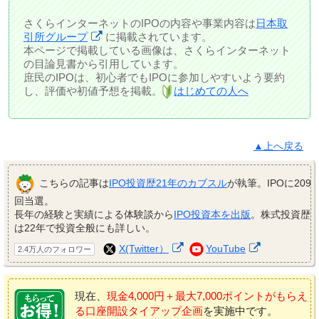
さくらインターネットのIPOの内容や事業内容は
日本取
引所グループ
に掲載されています。
本ページで掲載している画像は、さくらインターネット
の目論見書から引用しています。
庶民のIPOは、初心者でもIPOに参加しやすいよう要約
し、評価や初値予想を掲載。
はじめての人へ
▲上へ戻る
こちらの記事は
IPO投資歴21年のカブスル
が執筆。IPOに209
回当選。
長年の経験と実績による体験談から
IPO投資本を出版
。株式投資歴
は22年で投資全般にも詳しい。
X(Twitter）
YouTube
2.4万人のフォロワー
現在、
現金4,000円＋最大7,000ポイントがもらえ
る口座開設タイアップ企画
を実施中です。