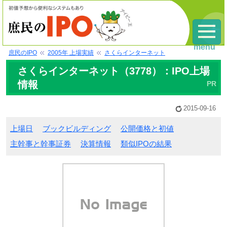
menu
庶民のIPO
2005年 上場実績
さくらインターネット
さくらインターネット（3778）：IPO上場
情報
2015-09-16
上場日
ブックビルディング
公開価格と初値
主幹事と幹事証券
決算情報
類似IPOの結果