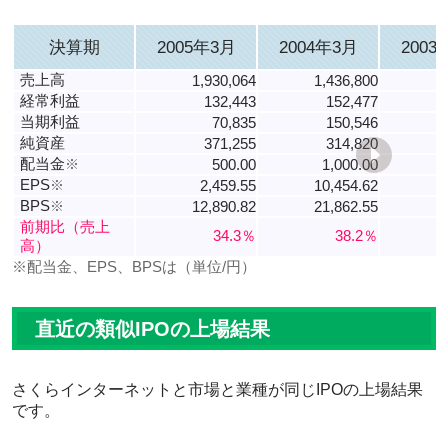
決算期
2005年3月
2004年3月
2003
売上高
1,930,064
1,436,800
1
経常利益
132,443
152,477
当期利益
70,835
150,546
純資産
371,255
314,820
配当金
※
500.00
1,000.00
EPS
※
2,459.55
10,454.62
-
BPS
※
12,890.82
21,862.55
1
前期比（売上
34.3％
38.2％
高）
※配当金、EPS、BPSは（単位/円）
直近の類似IPOの上場結果
さくらインターネットと市場と業種が同じIPOの上場結果
です。