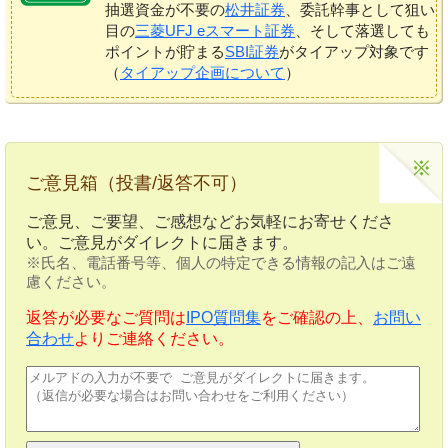
抽選資金が不要の
松井証券
、委託幹事として狙い
目の
三菱UFJ eスマート証券
、そして落選しても
ポイントが貯まる
SBI証券
がタイアップ対象です
（
タイアップ企画について
）
ご意見箱（投書/返答不可）
ご意見、ご要望、ご感想などお気軽にお寄せくださ
い。ご意見がダイレクトに届きます。
※氏名、電話番号等、個人の特定できる情報の記入はご遠
慮ください。
返答が必要なご質問は
IPO質問集
をご確認の上、
お問い
合わせ
よりご連絡ください。