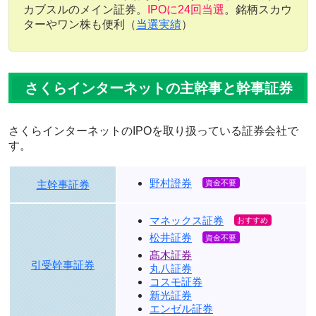
カブスルのメイン証券。
IPOに24回当選
。銘柄スカウ
ターやワン株も便利（
当選実績
）
さくらインターネットの主幹事と幹事証券
さくらインターネットのIPOを取り扱っている証券会社で
す。
野村證券
主幹事証券
マネックス証券
松井証券
髙木証券
引受幹事証券
丸八証券
コスモ証券
新光証券
エンゼル証券