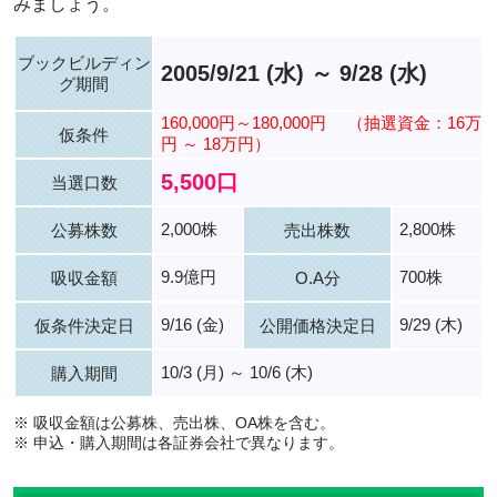
みましょう。
ブックビルディン
2005/9/21 (水) ～ 9/28 (水)
グ期間
160,000円～180,000円
（抽選資金：16万
仮条件
円 ～ 18万円）
5,500口
当選口数
2,000株
2,800株
公募株数
売出株数
9.9億円
700株
吸収金額
O.A分
9/16 (金)
9/29 (木)
仮条件決定日
公開価格決定日
10/3 (月) ～ 10/6 (木)
購入期間
※ 吸収金額は公募株、売出株、OA株を含む。
※ 申込・購入期間は各証券会社で異なります。