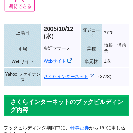
2005/10/12
証券コー
上場日
3778
(水)
ド
情報・通信
東証マザーズ
市場
業種
業
Webサイト
1株
Webサイト
単元株
Yahoo!ファイナン
さくらインターネット
（3778）
ス
さくらインターネットのブックビルディン
グ内容
ブックビルディング期間中に、
幹事証券
からIPOに申し込