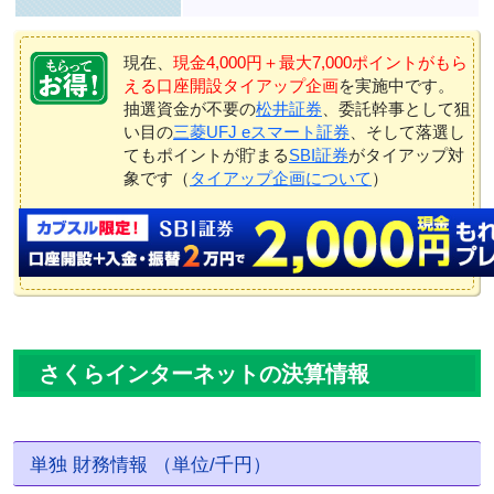
現在、
現金4,000円＋最大7,000ポイントがもら
える口座開設タイアップ企画
を実施中です。
抽選資金が不要の
松井証券
、委託幹事として狙
い目の
三菱UFJ eスマート証券
、そして落選し
てもポイントが貯まる
SBI証券
がタイアップ対
象です（
タイアップ企画について
）
さくらインターネットの決算情報
単独 財務情報 （単位/千円）