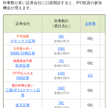
幹事数が多い証券会社に口座開設すると、IPO投資の参加
機会が増えます。
幹事数計
証券会社
主幹事
（委託含む）
9社
平等抽選
0社
マネックス証券
全体の41％
15社
主幹事が多い
0社
SMBC日興証券
全体の68％
7社
抽選資金不要
0社
松井証券
全体の32％
13社
2千円もらえる
1社
SBI証券
全体の59％
委託幹事が多い
16社
三菱UFJ eスマート証
0社
全体の73％
券
3社
楽天証券
0社
全体の14％