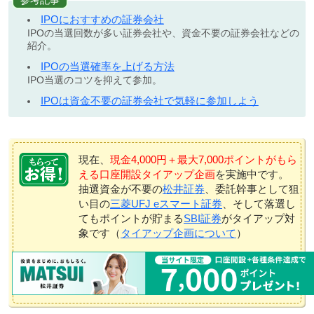
参考記事
IPOにおすすめの証券会社
IPOの当選回数が多い証券会社や、資金不要の証券会社などの
紹介。
IPOの当選確率を上げる方法
IPO当選のコツを抑えて参加。
IPOは資金不要の証券会社で気軽に参加しよう
現在、
現金4,000円＋最大7,000ポイントがもら
える口座開設タイアップ企画
を実施中です。
抽選資金が不要の
松井証券
、委託幹事として狙
い目の
三菱UFJ eスマート証券
、そして落選し
てもポイントが貯まる
SBI証券
がタイアップ対
象です（
タイアップ企画について
）