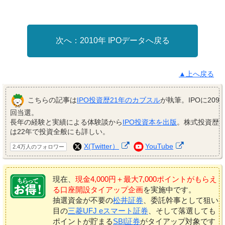
2010年 IPOデータへ戻る
▲上へ戻る
こちらの記事は
IPO投資歴21年のカブスル
が執筆。IPOに209
回当選。
長年の経験と実績による体験談から
IPO投資本を出版
。株式投資歴
は22年で投資全般にも詳しい。
X(Twitter）
YouTube
2.4万人のフォロワー
現在、
現金4,000円＋最大7,000ポイントがもらえ
る口座開設タイアップ企画
を実施中です。
抽選資金が不要の
松井証券
、委託幹事として狙い
目の
三菱UFJ eスマート証券
、そして落選しても
ポイントが貯まる
SBI証券
がタイアップ対象です