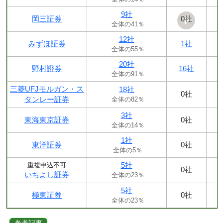
9社
岡三証券
0社
全体の41％
12社
みずほ証券
1社
全体の55％
20社
野村證券
16社
全体の91％
三菱UFJモルガン・ス
18社
0社
タンレー証券
全体の82％
3社
東海東京証券
0社
全体の14％
1社
東洋証券
0社
全体の5％
5社
重複申込不可
0社
いちよし証券
全体の23％
5社
極東証券
0社
全体の23％