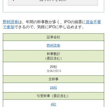
野村證券
は、年間の幹事数が多く、IPOの抽選に
資金不要
で参加
できるので、気軽にIPOに申し込めます。
証券会社
野村證券
幹事数計
（委託含む）
20社
全体の91％
主幹事
16社
引受幹事
（委託含む）
4社