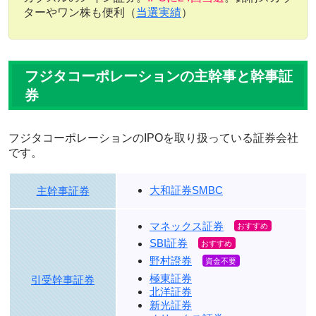
ターやワン株も便利（
当選実績
）
フジタコーポレーションの主幹事と幹事証
券
フジタコーポレーションのIPOを取り扱っている証券会社
です。
大和証券SMBC
主幹事証券
マネックス証券
SBI証券
野村證券
極東証券
引受幹事証券
北洋証券
新光証券