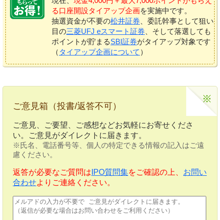
現在、
現金4,000円＋最大7,000ポイントがもらえ
る口座開設タイアップ企画
を実施中です。
抽選資金が不要の
松井証券
、委託幹事として狙い
目の
三菱UFJ eスマート証券
、そして落選しても
ポイントが貯まる
SBI証券
がタイアップ対象です
（
タイアップ企画について
）
ご意見箱（投書/返答不可）
ご意見、ご要望、ご感想などお気軽にお寄せくださ
い。ご意見がダイレクトに届きます。
※氏名、電話番号等、個人の特定できる情報の記入はご遠
慮ください。
返答が必要なご質問は
IPO質問集
をご確認の上、
お問い
合わせ
よりご連絡ください。