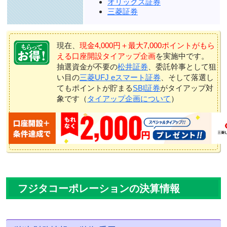
オリックス証券
三菱証券
現在、
現金4,000円＋最大7,000ポイントがもら
える口座開設タイアップ企画
を実施中です。
抽選資金が不要の
松井証券
、委託幹事として狙
い目の
三菱UFJ eスマート証券
、そして落選し
てもポイントが貯まる
SBI証券
がタイアップ対
象です（
タイアップ企画について
）
フジタコーポレーションの決算情報