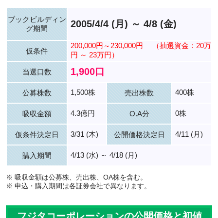
ブックビルディン
2005/4/4 (月) ～ 4/8 (金)
グ期間
200,000円～230,000円
（抽選資金：20万
仮条件
円 ～ 23万円）
1,900口
当選口数
1,500株
400株
公募株数
売出株数
4.3億円
0株
吸収金額
O.A分
3/31 (木)
4/11 (月)
仮条件決定日
公開価格決定日
4/13 (水) ～ 4/18 (月)
購入期間
※ 吸収金額は公募株、売出株、OA株を含む。
※ 申込・購入期間は各証券会社で異なります。
フジタコーポレーションの公開価格と初値