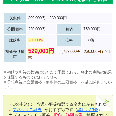
200,000円～230,000円
仮条件
230,000円
759,000円
公開価格
初値
230.00％
3.30倍
騰落率
倍率
529,000円
初値売り損
（759,000円 - 230,000円）× 1
益
株
※初値や利益の数値はあくまで予想であり、将来の実際の結果
を保証するものではありません。
※予想利益は公開価格（仮条件の上限価格）を基に試算してい
ます。
IPOの申込は、当選が平等抽選で資金力に左右されな
い
マネックス証券
がおすすめです（
詳しい紹介
）
カブスルのメイン証券。
IPOに24回当選
。銘柄スカウ