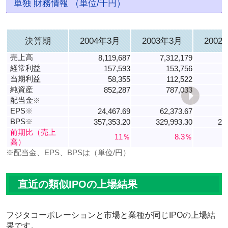
単独 財務情報 （単位/千円）
決算期
2004年3月
2003年3月
2002
売上高
8,119,687
7,312,179
6
経常利益
157,593
153,756
当期利益
58,355
112,522
純資産
852,287
787,033
配当金
※
EPS
※
24,467.69
62,373.67
4
BPS
※
357,353.20
329,993.30
24
前期比（売上
11％
8.3％
高）
※配当金、EPS、BPSは（単位/円）
直近の類似IPOの上場結果
フジタコーポレーションと市場と業種が同じIPOの上場結
果です。