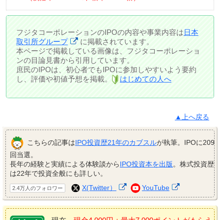
フジタコーポレーションのIPOの内容や事業内容は
日本
取引所グループ
に掲載されています。
本ページで掲載している画像は、フジタコーポレーショ
ンの目論見書から引用しています。
庶民のIPOは、初心者でもIPOに参加しやすいよう要約
し、評価や初値予想を掲載。
はじめての人へ
▲上へ戻る
こちらの記事は
IPO投資歴21年のカブスル
が執筆。IPOに209
回当選。
長年の経験と実績による体験談から
IPO投資本を出版
。株式投資歴
は22年で投資全般にも詳しい。
X(Twitter）
YouTube
2.4万人のフォロワー