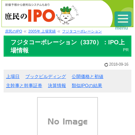
menu
庶民のIPO
2005年 上場実績
フジタコーポレーション
フジタコーポレーション（3370）：IPO上
場情報
2018-09-16
上場日
ブックビルディング
公開価格と初値
主幹事と幹事証券
決算情報
類似IPOの結果