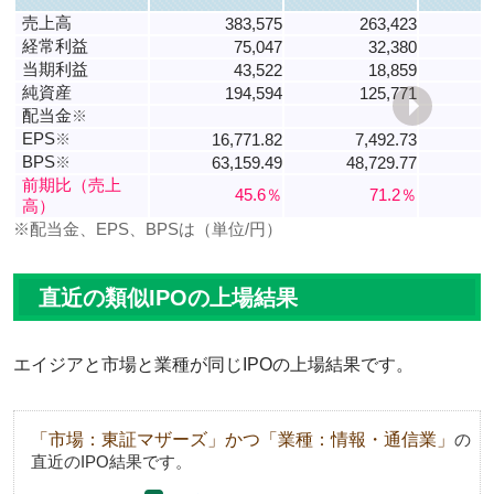
売上高
383,575
263,423
経常利益
75,047
32,380
当期利益
43,522
18,859
純資産
194,594
125,771
配当金
※
EPS
※
16,771.82
7,492.73
-
BPS
※
63,159.49
48,729.77
3
前期比（売上
45.6％
71.2％
高）
※配当金、EPS、BPSは（単位/円）
直近の類似IPOの上場結果
エイジアと市場と業種が同じIPOの上場結果です。
「市場：東証マザーズ」かつ「業種：情報・通信業」
の
直近のIPO結果です。