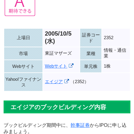
2005/10/5
証券コー
上場日
2352
(水)
ド
情報・通信
東証マザーズ
市場
業種
業
Webサイト
1株
Webサイト
単元株
Yahoo!ファイナン
エイジア
（2352）
ス
エイジアのブックビルディング内容
ブックビルディング期間中に、
幹事証券
からIPOに申し込
みましょう。