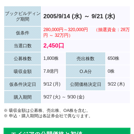
ブックビルディン
2005/9/14 (水) ～ 9/21 (水)
グ期間
280,000円～320,000円
（抽選資金：28万
仮条件
円 ～ 32万円）
2,450口
当選口数
1,800株
650株
公募株数
売出株数
7.8億円
0株
吸収金額
O.A分
9/12 (月)
9/22 (木)
仮条件決定日
公開価格決定日
9/27 (火) ～ 9/30 (金)
購入期間
※ 吸収金額は公募株、売出株、OA株を含む。
※ 申込・購入期間は各証券会社で異なります。