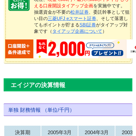
える口座開設タイアップ企画
を実施中です。
抽選資金が不要の
松井証券
、委託幹事として狙
い目の
三菱UFJ eスマート証券
、そして落選し
てもポイントが貯まる
SBI証券
がタイアップ対
象です（
タイアップ企画について
）
エイジアの決算情報
単独 財務情報 （単位/千円）
決算期
2005年3月
2004年3月
2003