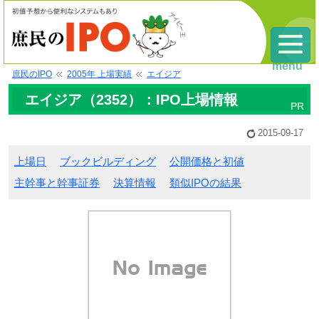
menu
庶民のIPO
2005年 上場実績
エイジア
エイジア（2352）：IPO上場情報
2015-09-17
上場日
ブックビルディング
公開価格と初値
主幹事と幹事証券
決算情報
類似IPOの結果