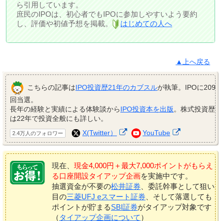
ら引用しています。
庶民のIPOは、初心者でもIPOに参加しやすいよう要約
し、評価や初値予想を掲載。
はじめての人へ
▲上へ戻る
こちらの記事は
IPO投資歴21年のカブスル
が執筆。IPOに209
回当選。
長年の経験と実績による体験談から
IPO投資本を出版
。株式投資歴
は22年で投資全般にも詳しい。
X(Twitter）
YouTube
2.4万人のフォロワー
現在、
現金4,000円＋最大7,000ポイントがもらえ
る口座開設タイアップ企画
を実施中です。
抽選資金が不要の
松井証券
、委託幹事として狙い
目の
三菱UFJ eスマート証券
、そして落選しても
ポイントが貯まる
SBI証券
がタイアップ対象です
（
タイアップ企画について
）