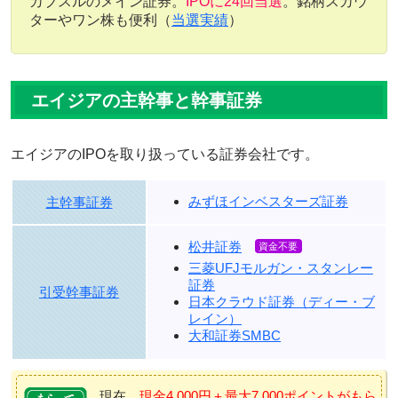
カブスルのメイン証券。
IPOに24回当選
。銘柄スカウ
ターやワン株も便利（
当選実績
）
エイジアの主幹事と幹事証券
エイジアのIPOを取り扱っている証券会社です。
みずほインベスターズ証券
主幹事証券
松井証券
三菱UFJモルガン・スタンレー
証券
引受幹事証券
日本クラウド証券（ディー・ブ
レイン）
大和証券SMBC
現在、
現金4,000円＋最大7,000ポイントがもら