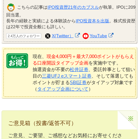
こちらの記事は
IPO投資歴21年のカブスル
が執筆。IPOに209
回当選。
長年の経験と実績による体験談から
IPO投資本を出版
。株式投資歴
は22年で投資全般にも詳しい。
X(Twitter）
YouTube
2.4万人のフォロワー
現在、
現金4,000円＋最大7,000ポイントがもらえ
る口座開設タイアップ企画
を実施中です。
抽選資金が不要の
松井証券
、委託幹事として狙い
目の
三菱UFJ eスマート証券
、そして落選しても
ポイントが貯まる
SBI証券
がタイアップ対象です
（
タイアップ企画について
）
ご意見箱（投書/返答不可）
ご意見、ご要望、ご感想などお気軽にお寄せくださ