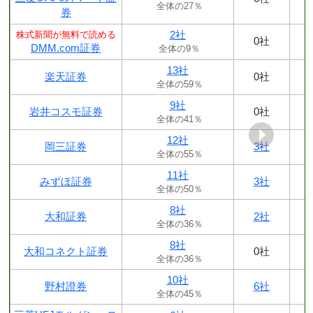
全体の27％
券
2社
株式新聞が無料で読める
0社
DMM.com証券
全体の9％
13社
楽天証券
0社
全体の59％
9社
岩井コスモ証券
0社
全体の41％
12社
岡三証券
3社
全体の55％
11社
みずほ証券
3社
全体の50％
8社
大和証券
2社
全体の36％
8社
大和コネクト証券
0社
全体の36％
10社
野村證券
6社
全体の45％