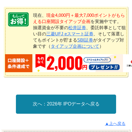
現在、
現金4,000円＋最大7,000ポイントがもら
える口座開設タイアップ企画
を実施中です。
抽選資金が不要の
松井証券
、委託幹事として狙
い目の
三菱UFJ eスマート証券
、そして落選し
てもポイントが貯まる
SBI証券
がタイアップ対
象です（
タイアップ企画について
）
2026年 IPOデータへ戻る
▲上へ戻る