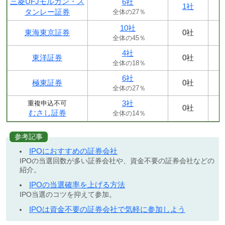
三菱UFJモルガン・ス
6社
1社
タンレー証券
全体の27％
10社
東海東京証券
0社
全体の45％
4社
東洋証券
0社
全体の18％
6社
極東証券
0社
全体の27％
3社
重複申込不可
0社
むさし証券
全体の14％
参考記事
IPOにおすすめの証券会社
IPOの当選回数が多い証券会社や、資金不要の証券会社などの
紹介。
IPOの当選確率を上げる方法
IPO当選のコツを抑えて参加。
IPOは資金不要の証券会社で気軽に参加しよう