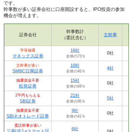
です。
幹事数が多い証券会社に口座開設すると、IPO投資の参加
機会が増えます。
幹事数計
証券会社
主幹事
（委託含む）
16社
平等抽選
0社
マネックス証券
全体の73％
10社
主幹事が多い
4社
SMBC日興証券
全体の45％
15社
抽選資金不要
0社
松井証券
全体の68％
21社
2千円もらえる
5社
SBI証券
全体の95％
9社
抽選資金不要
0社
SBIネオトレード証券
全体の41％
委託幹事が多い
6社
三菱UFJ eスマート証
0社