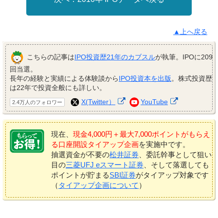
▲上へ戻る
こちらの記事は
IPO投資歴21年のカブスル
が執筆。IPOに209
回当選。
長年の経験と実績による体験談から
IPO投資本を出版
。株式投資歴
は22年で投資全般にも詳しい。
X(Twitter）
YouTube
2.4万人のフォロワー
現在、
現金4,000円＋最大7,000ポイントがもらえ
る口座開設タイアップ企画
を実施中です。
抽選資金が不要の
松井証券
、委託幹事として狙い
目の
三菱UFJ eスマート証券
、そして落選しても
ポイントが貯まる
SBI証券
がタイアップ対象です
（
タイアップ企画について
）