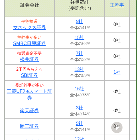
幹事数計
証券会社
主幹事
（委託含む）
9社
平等抽選
0社
マネックス証券
全体の41％
15社
主幹事が多い
0社
SMBC日興証券
全体の68％
7社
抽選資金不要
0社
松井証券
全体の32％
13社
2千円もらえる
1社
SBI証券
全体の59％
委託幹事が多い
16社
三菱UFJ eスマート証
0社
全体の73％
券
3社
楽天証券
0社
全体の14％
9社
岡三証券
0社
全体の41％
12社