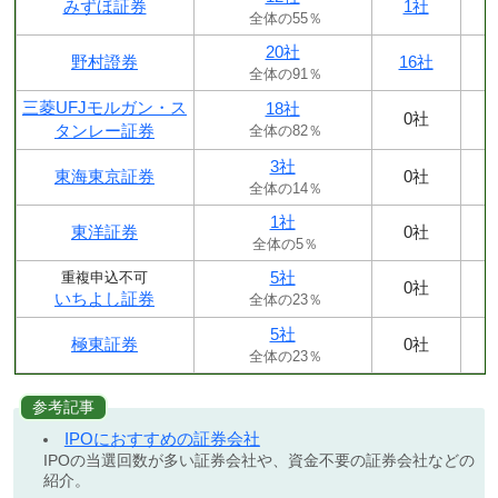
みずほ証券
1社
全体の55％
20社
野村證券
16社
全体の91％
三菱UFJモルガン・ス
18社
0社
タンレー証券
全体の82％
3社
東海東京証券
0社
全体の14％
1社
東洋証券
0社
全体の5％
5社
重複申込不可
0社
いちよし証券
全体の23％
5社
極東証券
0社
全体の23％
参考記事
IPOにおすすめの証券会社
IPOの当選回数が多い証券会社や、資金不要の証券会社などの
紹介。