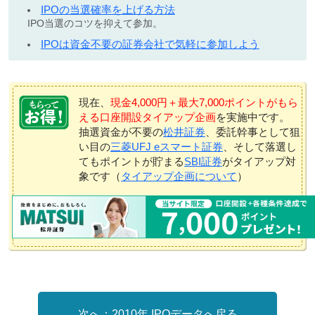
IPOの当選確率を上げる方法
IPO当選のコツを抑えて参加。
IPOは資金不要の証券会社で気軽に参加しよう
現在、
現金4,000円＋最大7,000ポイントがもら
える口座開設タイアップ企画
を実施中です。
抽選資金が不要の
松井証券
、委託幹事として狙
い目の
三菱UFJ eスマート証券
、そして落選し
てもポイントが貯まる
SBI証券
がタイアップ対
象です（
タイアップ企画について
）
2010年 IPOデータへ戻る