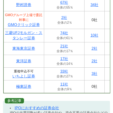
67社
野村證券
34社
全体の55％
GMOグループ上場で委託
2社
0社
幹事に
全体の2％
GMOクリック証券
三菱UFJモルガン・ス
74社
10社
タンレー証券
全体の61％
21社
東海東京証券
2社
全体の17％
17社
東洋証券
2社
全体の14％
33社
重複申込不可
3社
いちよし証券
全体の27％
11社
極東証券
0社
全体の9％
参考記事
IPOにおすすめの証券会社
IPOの当選回数が多い証券会社や、資金不要の証券会社などの