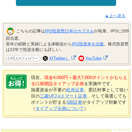
▲上へ戻る
こちらの記事は
IPO投資歴21年のカブスル
が執筆。IPOに209
回当選。
長年の経験と実績による体験談から
IPO投資本を出版
。株式投資歴
は22年で投資全般にも詳しい。
X(Twitter）
YouTube
2.4万人のフォロワー
現在、
現金4,000円＋最大7,000ポイントがもらえ
る口座開設タイアップ企画
を実施中です。
抽選資金が不要の
松井証券
、委託幹事として狙い
目の
三菱UFJ eスマート証券
、そして落選しても
ポイントが貯まる
SBI証券
がタイアップ対象です
（
タイアップ企画について
）