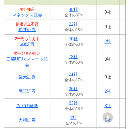
45社
平等抽選
0社
マネックス証券
全体の37％
22社
抽選資金不要
0社
松井証券
全体の18％
70社
2千円もらえる
2社
SBI証券
全体の58％
委託幹事が多い
73社
三菱UFJ eスマート証
0社
全体の60％
券
21社
楽天証券
0社
全体の17％
36社
岡三証券
2社
全体の30％
22社
みずほ証券
3社
全体の18％
1社
大和証券
1社
全体の1％