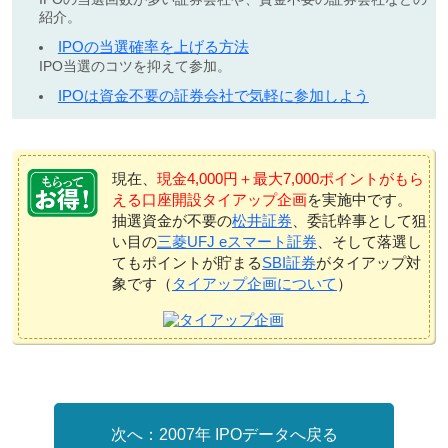
紹介。
IPOの当選確率を上げる方法
IPO当選のコツを抑えて参加。
IPOは資金不要の証券会社で気軽に参加しよう
現在、
現金4,000円＋最大7,000ポイントがもら
える口座開設タイアップ企画
を実施中です。
抽選資金が不要の
松井証券
、委託幹事として狙
い目の
三菱UFJ eスマート証券
、そして落選し
てもポイントが貯まる
SBI証券
がタイアップ対
象です（
タイアップ企画について
）
2007年 IPOデータへ戻る