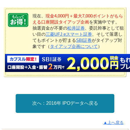
現在、
現金4,000円＋最大7,000ポイントがもら
える口座開設タイアップ企画
を実施中です。
抽選資金が不要の
松井証券
、委託幹事として狙
い目の
三菱UFJ eスマート証券
、そして落選し
てもポイントが貯まる
SBI証券
がタイアップ対
象です（
タイアップ企画について
）
2016年 IPOデータへ戻る
▲上へ戻る