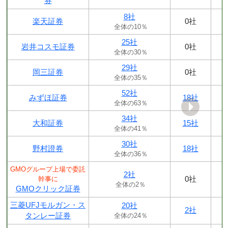
券
8社
楽天証券
0社
全体の10％
25社
岩井コスモ証券
0社
全体の30％
29社
岡三証券
0社
全体の35％
52社
みずほ証券
18社
全体の63％
34社
大和証券
15社
全体の41％
30社
野村證券
18社
全体の36％
GMOグループ上場で委託
2社
0社
幹事に
全体の2％
GMOクリック証券
三菱UFJモルガン・ス
20社
2社
タンレー証券
全体の24％