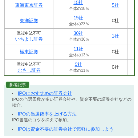
15社
東海東京証券
5社
全体の18％
19社
東洋証券
0社
全体の23％
30社
重複申込不可
1社
いちよし証券
全体の36％
11社
極東証券
0社
全体の13％
9社
重複申込不可
0社
むさし証券
全体の11％
参考記事
IPOにおすすめの証券会社
IPOの当選回数が多い証券会社や、資金不要の証券会社などの
紹介。
IPOの当選確率を上げる方法
IPO当選のコツを抑えて参加。
IPOは資金不要の証券会社で気軽に参加しよう