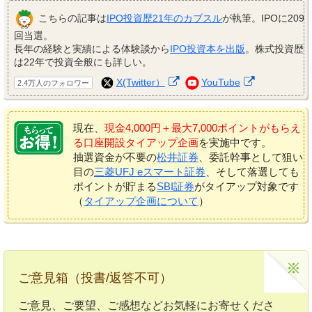
こちらの記事は
IPO投資歴21年のカブスル
が執筆。IPOに209
回当選。
長年の経験と実績による体験談から
IPO投資本を出版
。株式投資歴
は22年で投資全般にも詳しい。
X(Twitter）
YouTube
2.4万人のフォロワー
現在、
現金4,000円＋最大7,000ポイントがもらえ
る口座開設タイアップ企画
を実施中です。
抽選資金が不要の
松井証券
、委託幹事として狙い
目の
三菱UFJ eスマート証券
、そして落選しても
ポイントが貯まる
SBI証券
がタイアップ対象です
（
タイアップ企画について
）
ご意見箱（投書/返答不可）
ご意見、ご要望、ご感想などお気軽にお寄せくださ