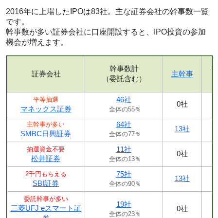
2016年に上場したIPOは83社。主な証券会社の幹事数一覧
です。
幹事数が多い証券会社に口座開設すると、IPO投資の参加
機会が増えます。
幹事数計
証券会社
主幹事
（委託含む）
46社
平等抽選
0社
マネックス証券
全体の55％
64社
主幹事が多い
13社
SMBC日興証券
全体の77％
11社
抽選資金不要
0社
松井証券
全体の13％
75社
2千円もらえる
13社
SBI証券
全体の90％
委託幹事が多い
19社
三菱UFJ eスマート証
0社
全体の23％