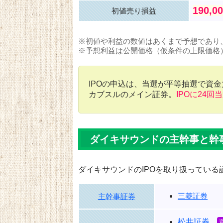
190,0
初値売り損益
※初値や利益の数値はあくまで予想であり
※予想利益は公開価格（仮条件の上限価格
IPOの申込は、当選が平等抽選で資
カブスルのメイン証券。
IPOに24回
ダイキサウンドの主幹事と幹
ダイキサウンドのIPOを取り扱っている
三菱証券
主幹事証券
松井証券