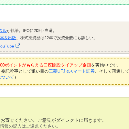
スル
が執筆。IPOに209回当選。
資本を出版
。株式投資歴は22年で投資全般にも詳しい。
YouTube
7,000ポイントがもらえる口座開設タイアップ企画
を実施中です。
、委託幹事として狙い目の
三菱UFJ eスマート証券
、そして落選し
について
）
にお寄せください。ご意見がダイレクトに届きます。
情報の記入はご遠慮ください。