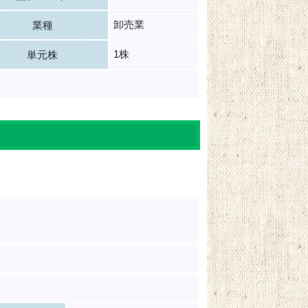
卸売業
業種
1株
単元株