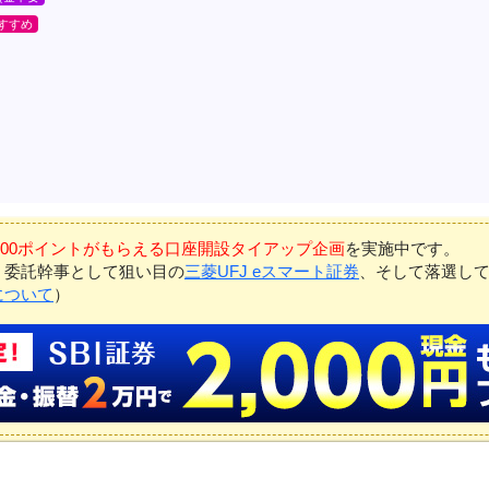
7,000ポイントがもらえる口座開設タイアップ企画
を実施中です。
、委託幹事として狙い目の
三菱UFJ eスマート証券
、そして落選し
について
）