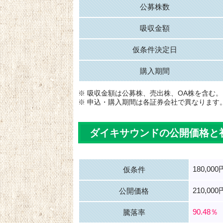
公募株数
吸収金額
仮条件決定日
購入期間
※ 吸収金額は公募株、売出株、OA株を含む。
※ 申込・購入期間は各証券会社で異なります
ダイキサウンドの公開価格と
180,00
仮条件
210,000
公開価格
90.48％
騰落率