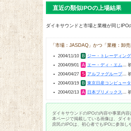
直近の類似IPOの上場結果
ダイキサウンドと市場と業種が同じIPO
「市場：JASDAQ」かつ「業種：卸
2004/11/10
ジー・トレーディン
2004/09/01
エー・ディ・エム
…
2004/04/27
アルファグループ
…
2004/03/19
東京日産コンピュー
2004/02/13
日本プリメックス
…
ダイキサウンドのIPOの内容や事業内容
本ページで掲載している画像は、ダイキ
庶民のIPOは、初心者でもIPOに参加