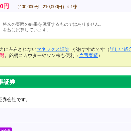
00円
（400,000円 - 210,000円）× 1株
、将来の実際の結果を保証するものではありません。
）を基に試算しています。
金力に左右されない
マネックス証券
がおすすめです（
詳しい紹
当選
。銘柄スカウターやワン株も便利（
当選実績
）
事証券
証券会社です。