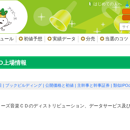
はじめての人へ
ジュール
初値予想
実績データ
分売
当選のコツ
PO上場情報
日
ブックビルディング
公開価格と初値
主幹事と幹事証券
類似IP
ィーズ音楽ＣＤのディストリビューション、データサービス及