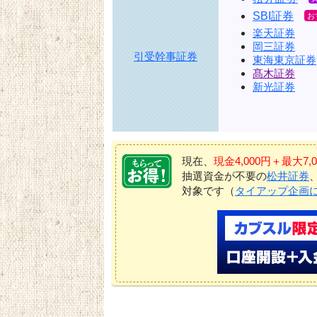
SBI証券
楽天証券
岡三証券
引受幹事証券
東海東京証券
髙木証券
新光証券
現在、
現金4,000円＋最大
抽選資金が不要の
松井証券
対象です（
タイアップ企画