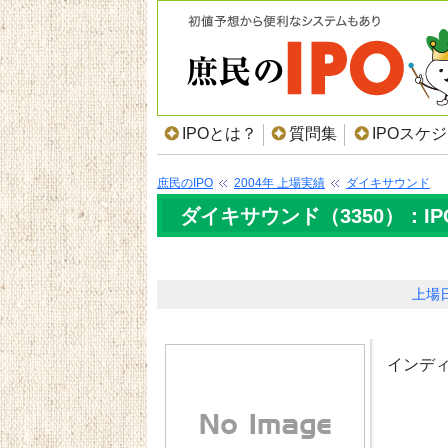
IPOとは？
質問集
IPOスケ
庶民のIPO
2004年 上場実績
ダイキサウンド
ダイキサウンド（3350）：I
上場
インデ