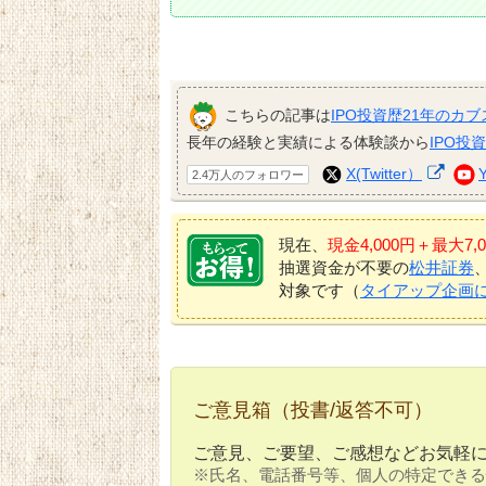
こちらの記事は
IPO投資歴21年のカブ
長年の経験と実績による体験談から
IPO投
X(Twitter）
2.4万人のフォロワー
現在、
現金4,000円＋最大
抽選資金が不要の
松井証券
対象です（
タイアップ企画
ご意見箱（投書/返答不可）
ご意見、ご要望、ご感想などお気軽
※氏名、電話番号等、個人の特定できる