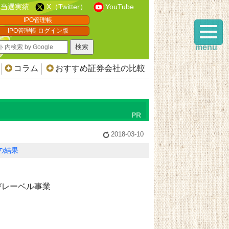
当選実績
X（Twitter）
YouTube
IPO管理帳
IPO管理帳 ログイン版
menu
コラム
おすすめ証券会社の比較
2018-03-10
Oの結果
びレーベル事業