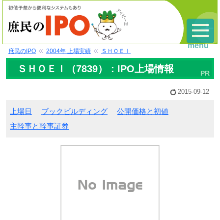
menu
庶民のIPO
2004年 上場実績
ＳＨＯＥＩ
ＳＨＯＥＩ（7839）：IPO上場情報
2015-09-12
上場日
ブックビルディング
公開価格と初値
主幹事と幹事証券