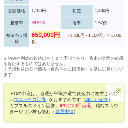
1,150円
1,800円
公開価格
初値
56.52％
1.57倍
騰落率
倍率
650,000円
初値売り損
（1,800円 - 1,150円）× 1,000
益
株
※初値や利益の数値はあくまで予想であり、将来の実際の結果
を保証するものではありません。
※予想利益は公開価格（仮条件の上限価格）を基に試算してい
ます。
IPOの申込は、当選が平等抽選で資金力に左右されな
い
マネックス証券
がおすすめです（
詳しい紹介
）
カブスルのメイン証券。
IPOに24回当選
。銘柄スカウ
ターやワン株も便利（
当選実績
）