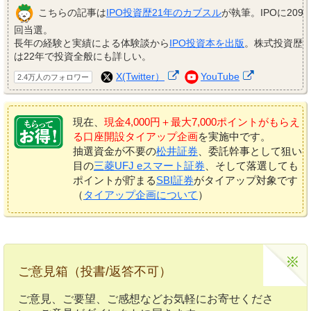
こちらの記事は
IPO投資歴21年のカブスル
が執筆。IPOに209
回当選。
長年の経験と実績による体験談から
IPO投資本を出版
。株式投資歴
は22年で投資全般にも詳しい。
X(Twitter）
YouTube
2.4万人のフォロワー
現在、
現金4,000円＋最大7,000ポイントがもらえ
る口座開設タイアップ企画
を実施中です。
抽選資金が不要の
松井証券
、委託幹事として狙い
目の
三菱UFJ eスマート証券
、そして落選しても
ポイントが貯まる
SBI証券
がタイアップ対象です
（
タイアップ企画について
）
ご意見箱（投書/返答不可）
ご意見、ご要望、ご感想などお気軽にお寄せくださ