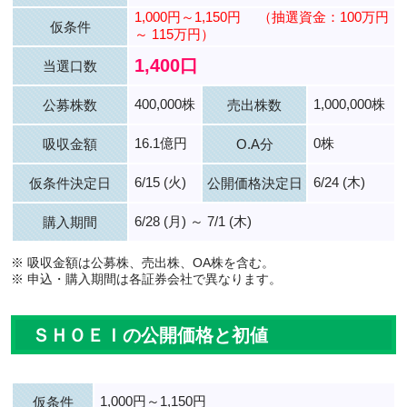
1,000円～1,150円
（抽選資金：100万円
仮条件
～ 115万円）
1,400口
当選口数
400,000株
1,000,000株
公募株数
売出株数
16.1億円
0株
吸収金額
O.A分
6/15 (火)
6/24 (木)
仮条件決定日
公開価格決定日
6/28 (月) ～ 7/1 (木)
購入期間
※ 吸収金額は公募株、売出株、OA株を含む。
※ 申込・購入期間は各証券会社で異なります。
ＳＨＯＥＩの公開価格と初値
1,000円～1,150円
仮条件