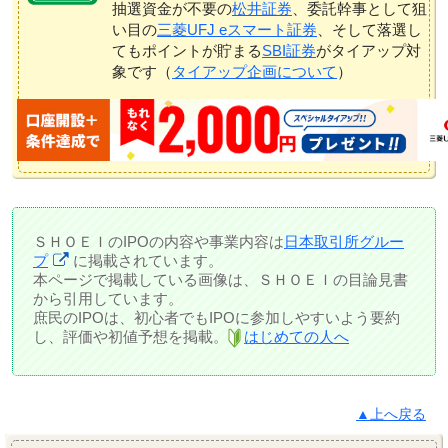
抽選資金が不要の
松井証券
、委託幹事として狙
い目の
三菱UFJ eスマート証券
、そして落選し
てもポイントが貯まる
SBI証券
がタイアップ対
象です（
タイアップ企画について
）
ＳＨＯＥＩのIPOの内容や事業内容は
日本取引所グルー
プ
に掲載されています。
本ページで掲載している画像は、ＳＨＯＥＩの目論見書
から引用しています。
庶民のIPOは、初心者でもIPOに参加しやすいよう要約
し、評価や初値予想を掲載。
はじめての人へ
▲上へ戻る