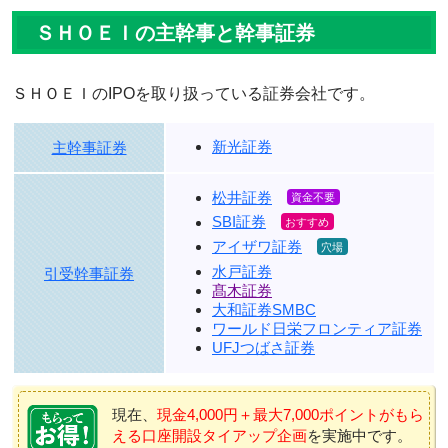
ＳＨＯＥＩの主幹事と幹事証券
ＳＨＯＥＩのIPOを取り扱っている証券会社です。
新光証券
主幹事証券
松井証券
SBI証券
アイザワ証券
水戸証券
引受幹事証券
髙木証券
大和証券SMBC
ワールド日栄フロンティア証券
UFJつばさ証券
現在、
現金4,000円＋最大7,000ポイントがもら
える口座開設タイアップ企画
を実施中です。