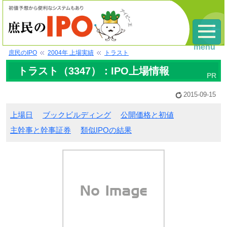
menu
庶民のIPO
2004年 上場実績
トラスト
トラスト（3347）：IPO上場情報
2015-09-15
上場日
ブックビルディング
公開価格と初値
主幹事と幹事証券
類似IPOの結果