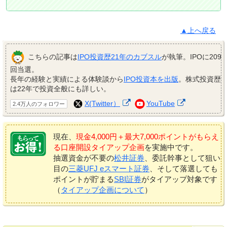
▲上へ戻る
こちらの記事は
IPO投資歴21年のカブスル
が執筆。IPOに209
回当選。
長年の経験と実績による体験談から
IPO投資本を出版
。株式投資歴
は22年で投資全般にも詳しい。
X(Twitter）
YouTube
2.4万人のフォロワー
現在、
現金4,000円＋最大7,000ポイントがもらえ
る口座開設タイアップ企画
を実施中です。
抽選資金が不要の
松井証券
、委託幹事として狙い
目の
三菱UFJ eスマート証券
、そして落選しても
ポイントが貯まる
SBI証券
がタイアップ対象です
（
タイアップ企画について
）