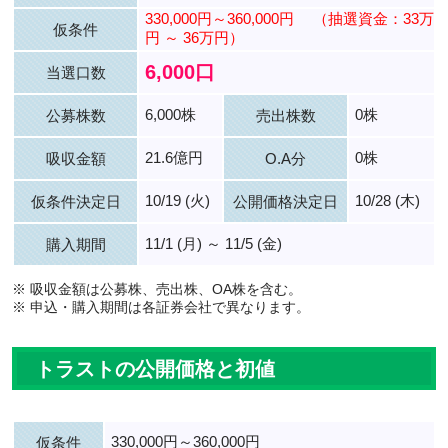
330,000円～360,000円
（抽選資金：33万
仮条件
円 ～ 36万円）
6,000口
当選口数
6,000株
0株
公募株数
売出株数
21.6億円
0株
吸収金額
O.A分
10/19 (火)
10/28 (木)
仮条件決定日
公開価格決定日
11/1 (月) ～ 11/5 (金)
購入期間
※ 吸収金額は公募株、売出株、OA株を含む。
※ 申込・購入期間は各証券会社で異なります。
トラストの公開価格と初値
330,000円～360,000円
仮条件