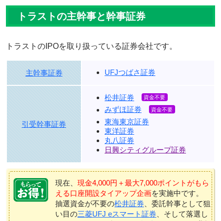
トラストの主幹事と幹事証券
トラストのIPOを取り扱っている証券会社です。
UFJつばさ証券
主幹事証券
松井証券
みずほ証券
東海東京証券
引受幹事証券
東洋証券
丸八証券
日興シティグループ証券
現在、
現金4,000円＋最大7,000ポイントがもら
える口座開設タイアップ企画
を実施中です。
抽選資金が不要の
松井証券
、委託幹事として狙
い目の
三菱UFJ eスマート証券
、そして落選し