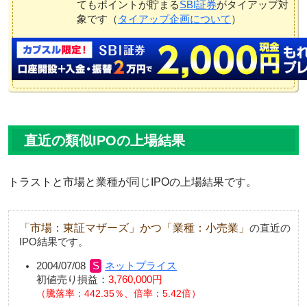
てもポイントが貯まる
SBI証券
がタイアップ対
象です（
タイアップ企画について
）
直近の類似IPOの上場結果
トラストと市場と業種が同じIPOの上場結果です。
「市場：東証マザーズ」かつ「業種：小売業」
の直近の
IPO結果です。
2004/07/08
ネットプライス
初値売り損益：
3,760,000円
騰落率：442.35％、倍率：5.42倍