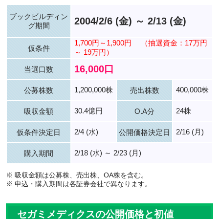
ブックビルディン
2004/2/6 (金) ～ 2/13 (金)
グ期間
1,700円～1,900円
（抽選資金：17万円
仮条件
～ 19万円）
16,000口
当選口数
1,200,000株
400,000株
公募株数
売出株数
30.4億円
24株
吸収金額
O.A分
2/4 (水)
2/16 (月)
仮条件決定日
公開価格決定日
2/18 (水) ～ 2/23 (月)
購入期間
※ 吸収金額は公募株、売出株、OA株を含む。
※ 申込・購入期間は各証券会社で異なります。
セガミメディクスの公開価格と初値