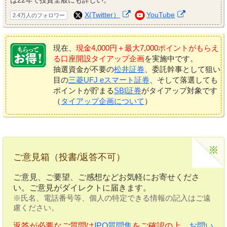
X(Twitter）
YouTube
2.4万人のフォロワー
現在、
現金4,000円＋最大7,000ポイントがもらえ
る口座開設タイアップ企画
を実施中です。
抽選資金が不要の
松井証券
、委託幹事として狙い
目の
三菱UFJ eスマート証券
、そして落選しても
ポイントが貯まる
SBI証券
がタイアップ対象です
（
タイアップ企画について
）
ご意見箱（投書/返答不可）
ご意見、ご要望、ご感想などお気軽にお寄せくださ
い。ご意見がダイレクトに届きます。
※氏名、電話番号等、個人の特定できる情報の記入はご遠
慮ください。
返答が必要なご質問は
IPO質問集
をご確認の上、
お問い