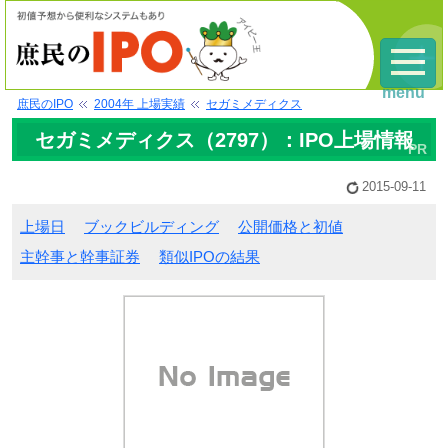
menu
庶民のIPO
2004年 上場実績
セガミメディクス
セガミメディクス（2797）：IPO上場情報
2015-09-11
上場日
ブックビルディング
公開価格と初値
主幹事と幹事証券
類似IPOの結果