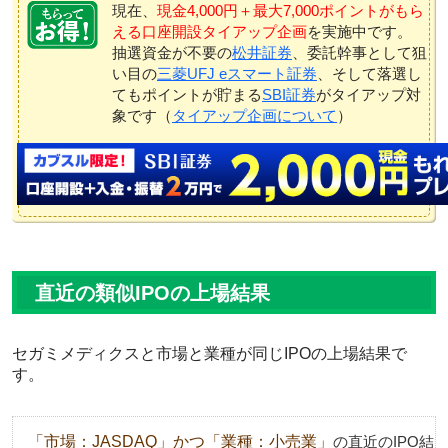
現在、
現金4,000円＋最大7,000ポイントがもら
える口座開設タイアップ企画
を実施中です。
抽選資金が不要の
松井証券
、委託幹事として狙
い目の
三菱UFJ eスマート証券
、そして落選し
てもポイントが貯まる
SBI証券
がタイアップ対
象です（
タイアップ企画について
）
直近の類似IPOの上場結果
セガミメディクスと市場と業種が同じIPOの上場結果で
す。
「市場：JASDAQ」かつ「業種：小売業」
の直近のIPO結