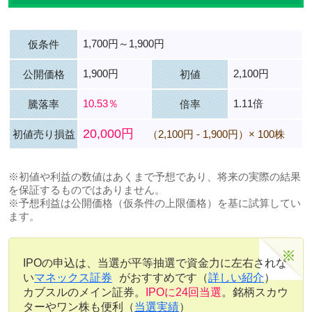
1,700円～1,900円
仮条件
1,900円
2,100円
公開価格
初値
10.53％
1.11倍
騰落率
倍率
20,000円
初値売り損益
（2,100円 - 1,900円）× 100株
※初値や利益の数値はあくまで予想であり、将来の実際の結果
を保証するものではありません。
※予想利益は公開価格（仮条件の上限価格）を基に試算してい
ます。
IPOの申込は、当選が平等抽選で資金力に左右されな
い
マネックス証券
がおすすめです（
詳しい紹介
）
カブスルのメイン証券。
IPOに24回当選
。銘柄スカウ
ターやワン株も便利（
当選実績
）