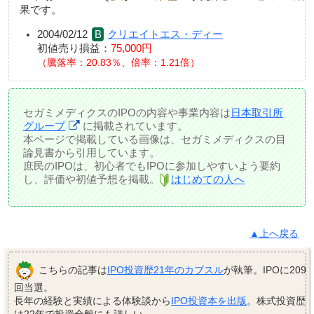
果です。
2004/02/12
クリエイトエス・ディー
初値売り損益：
75,000円
騰落率：20.83％、倍率：1.21倍
セガミメディクスのIPOの内容や事業内容は
日本取引所
グループ
に掲載されています。
本ページで掲載している画像は、セガミメディクスの目
論見書から引用しています。
庶民のIPOは、初心者でもIPOに参加しやすいよう要約
し、評価や初値予想を掲載。
はじめての人へ
▲上へ戻る
こちらの記事は
IPO投資歴21年のカブスル
が執筆。IPOに209
回当選。
長年の経験と実績による体験談から
IPO投資本を出版
。株式投資歴
は22年で投資全般にも詳しい。