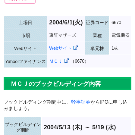
2004/6/1(火)
上場日
証券コード
6670
東証マザーズ
電気機器
市場
業種
Webサイト
1株
Webサイト
単元株
ＭＣＪ
（6670）
Yahoo!ファイナンス
ＭＣＪのブックビルディング内容
ブックビルディング期間中に、
幹事証券
からIPOに申し込
みましょう。
ブックビルディン
2004/5/13 (木) ～ 5/19 (水)
グ期間