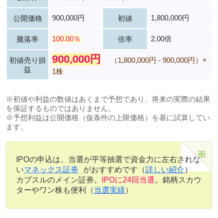
900,000円
1,800,000円
公開価格
初値
100.00％
2.00倍
騰落率
倍率
900,000円
初値売り損
（1,800,000円 - 900,000円）×
益
1株
※初値や利益の数値はあくまで予想であり、将来の実際の結果
を保証するものではありません。
※予想利益は公開価格（仮条件の上限価格）を基に試算してい
ます。
IPOの申込は、当選が平等抽選で資金力に左右されな
い
マネックス証券
がおすすめです（
詳しい紹介
）
カブスルのメイン証券。
IPOに24回当選
。銘柄スカウ
ターやワン株も便利（
当選実績
）