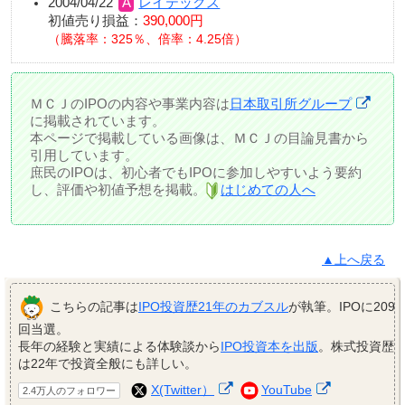
2004/04/22
レイテックス
初値売り損益：
390,000円
騰落率：325％、倍率：4.25倍
ＭＣＪのIPOの内容や事業内容は
日本取引所グループ
に掲載されています。
本ページで掲載している画像は、ＭＣＪの目論見書から
引用しています。
庶民のIPOは、初心者でもIPOに参加しやすいよう要約
し、評価や初値予想を掲載。
はじめての人へ
▲上へ戻る
こちらの記事は
IPO投資歴21年のカブスル
が執筆。IPOに209
回当選。
長年の経験と実績による体験談から
IPO投資本を出版
。株式投資歴
は22年で投資全般にも詳しい。
X(Twitter）
YouTube
2.4万人のフォロワー