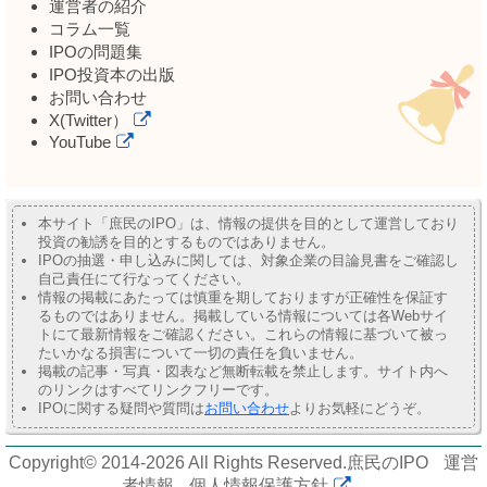
運営者の紹介
コラム一覧
IPOの問題集
IPO投資本の出版
お問い合わせ
X(Twitter）
YouTube
本サイト「庶民のIPO」は、情報の提供を目的として運営しており
投資の勧誘を目的とするものではありません。
IPOの抽選・申し込みに関しては、対象企業の目論見書をご確認し
自己責任にて行なってください。
情報の掲載にあたっては慎重を期しておりますが正確性を保証す
るものではありません。掲載している情報については各Webサイ
トにて最新情報をご確認ください。これらの情報に基づいて被っ
たいかなる損害について一切の責任を負いません。
掲載の記事・写真・図表など無断転載を禁止します。サイト内へ
のリンクはすべてリンクフリーです。
IPOに関する疑問や質問は
お問い合わせ
よりお気軽にどうぞ。
Copyright© 2014-2026 All Rights Reserved.
庶民のIPO
運営
者情報
個人情報保護方針