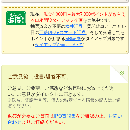
現在、
現金4,000円＋最大7,000ポイントがもらえ
る口座開設タイアップ企画
を実施中です。
抽選資金が不要の
松井証券
、委託幹事として狙い
目の
三菱UFJ eスマート証券
、そして落選しても
ポイントが貯まる
SBI証券
がタイアップ対象です
（
タイアップ企画について
）
ご意見箱（投書/返答不可）
ご意見、ご要望、ご感想などお気軽にお寄せくださ
い。ご意見がダイレクトに届きます。
※氏名、電話番号等、個人の特定できる情報の記入はご遠
慮ください。
返答が必要なご質問は
IPO質問集
をご確認の上、
お問い
合わせ
よりご連絡ください。