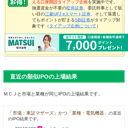
える口座開設タイアップ企画
を実施中です。
抽選資金が不要の
松井証券
、委託幹事として狙
い目の
三菱UFJ eスマート証券
、そして落選し
てもポイントが貯まる
SBI証券
がタイアップ対
象です（
タイアップ企画について
）
直近の類似IPOの上場結果
ＭＣＪと市場と業種が同じIPOの上場結果です。
「市場：東証マザーズ」かつ「業種：電気機器」
の直近
のIPO結果です。