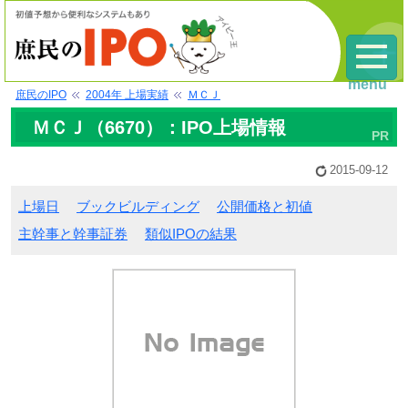
menu
庶民のIPO
2004年 上場実績
ＭＣＪ
ＭＣＪ（6670）：IPO上場情報
2015-09-12
上場日
ブックビルディング
公開価格と初値
主幹事と幹事証券
類似IPOの結果