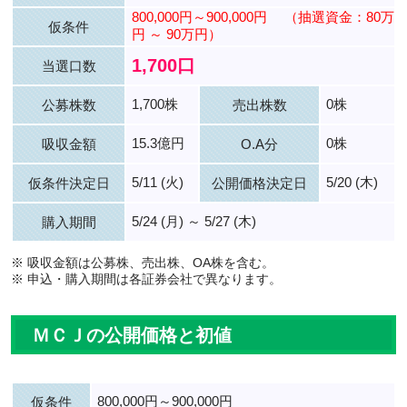
800,000円～900,000円
（抽選資金：80万
仮条件
円 ～ 90万円）
1,700口
当選口数
1,700株
0株
公募株数
売出株数
15.3億円
0株
吸収金額
O.A分
5/11 (火)
5/20 (木)
仮条件決定日
公開価格決定日
5/24 (月) ～ 5/27 (木)
購入期間
※ 吸収金額は公募株、売出株、OA株を含む。
※ 申込・購入期間は各証券会社で異なります。
ＭＣＪの公開価格と初値
800,000円～900,000円
仮条件