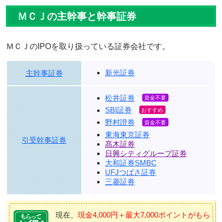
ＭＣＪの主幹事と幹事証券
ＭＣＪのIPOを取り扱っている証券会社です。
新光証券
主幹事証券
松井証券
SBI証券
野村證券
東海東京証券
引受幹事証券
髙木証券
日興シティグループ証券
大和証券SMBC
UFJつばさ証券
三菱証券
現在、
現金4,000円＋最大7,000ポイントがもら