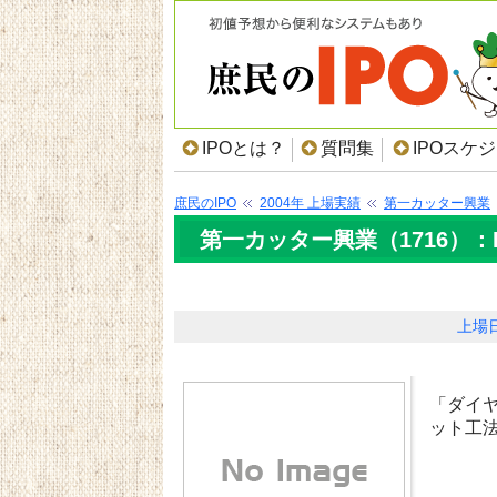
IPOとは？
質問集
IPOスケ
庶民のIPO
2004年 上場実績
第一カッター興業
第一カッター興業（1716）：
上場
「ダイ
ット工