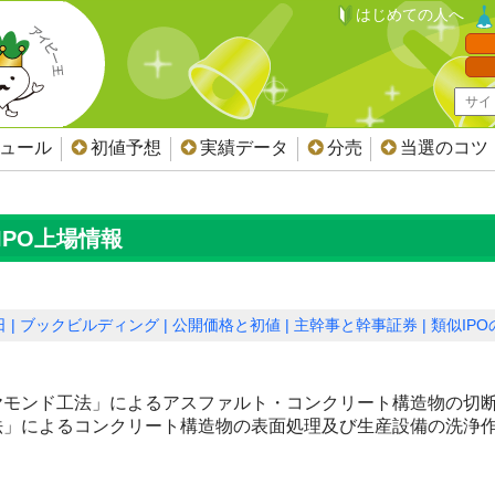
はじめての人へ
ジュール
初値予想
実績データ
分売
当選のコツ
IPO上場情報
日
ブックビルディング
公開価格と初値
主幹事と幹事証券
類似IP
ヤモンド工法」によるアスファルト・コンクリート構造物の切
法」によるコンクリート構造物の表面処理及び生産設備の洗浄