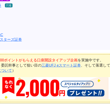
券
C
スターズ証券
7,000ポイントがもらえる口座開設タイアップ企画
を実施中です。
、委託幹事として狙い目の
三菱UFJ eスマート証券
、そして落選し
について
）