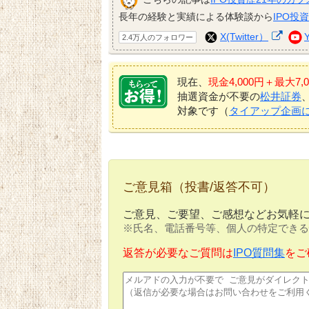
長年の経験と実績による体験談から
IPO投
X(Twitter）
2.4万人のフォロワー
現在、
現金4,000円＋最大
抽選資金が不要の
松井証券
対象です（
タイアップ企画
ご意見箱（投書/返答不可）
ご意見、ご要望、ご感想などお気軽
※氏名、電話番号等、個人の特定できる
返答が必要なご質問は
IPO質問集
をご