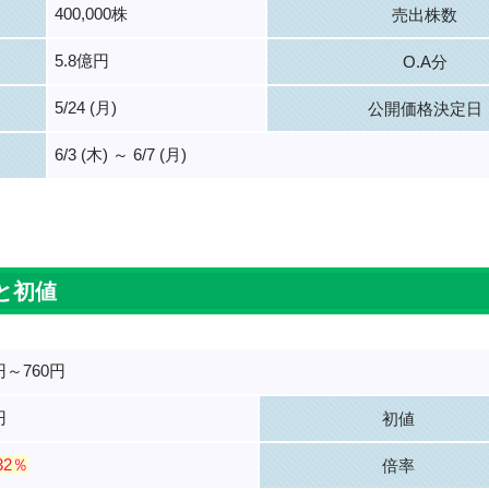
400,000株
売出株数
5.8億円
O.A分
5/24 (月)
公開価格決定日
6/3 (木) ～ 6/7 (月)
。
と初値
円～760円
円
初値
.32％
倍率