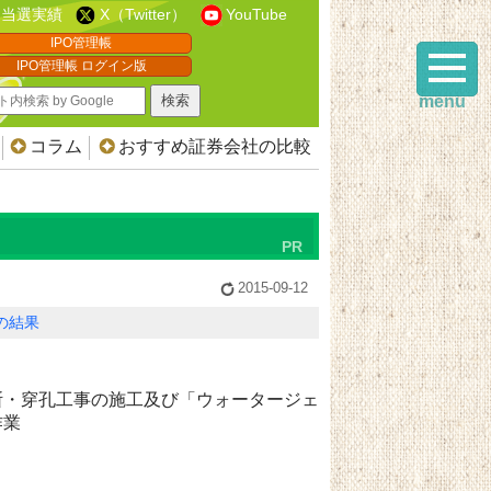
当選実績
X（Twitter）
YouTube
IPO管理帳
IPO管理帳 ログイン版
menu
コラム
おすすめ証券会社の比較
2015-09-12
Oの結果
断・穿孔工事の施工及び「ウォータージェ
作業