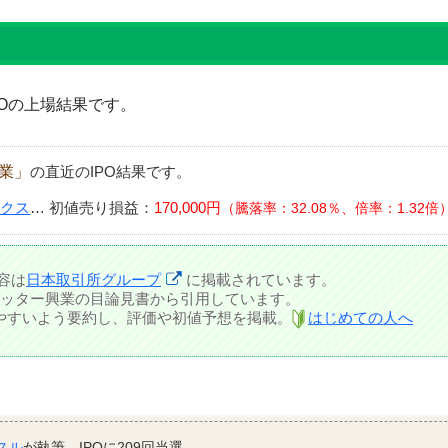
Oの上場結果です。
設業」
の直近のIPO結果です。
ークス
…
初値売り損益：
170,000円
騰落率：32.08％、倍率：1.32倍
容は
日本取引所グループ
に掲載されています。
ッター興業の目論見書から引用しています。
しやすいよう要約し、評価や初値予想を掲載。
はじめての人へ
スル
が執筆。IPOに209回当選。