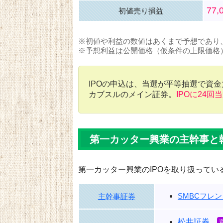
77,
初値売り損益
※初値や利益の数値はあくまで予想であり
※予想利益は公開価格（仮条件の上限価格
IPOの申込は、当選が平等抽選で資
カブスルのメイン証券。
IPOに24回
第一カッター興業の主幹事と
第一カッター興業のIPOを取り扱ってい
SMBCフレ
主幹事証券
松井証券