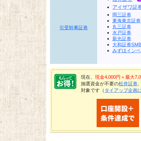
アイザワ証
岡三証券
東海東京証券
丸三証券
引受幹事証券
水戸証券
新光証券
大和証券SMB
みずほインベ
現在、
現金4,000円＋最大
抽選資金が不要の
松井証券
対象です（
タイアップ企画