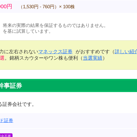
000円
（1,530円 - 760円）× 100株
、将来の実際の結果を保証するものではありません。
）を基に試算しています。
金力に左右されない
マネックス証券
がおすすめです（
詳しい紹
当選
。銘柄スカウターやワン株も便利（
当選実績
）
幹事証券
る証券会社です。
ンド証券