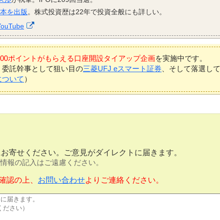
資本を出版
。株式投資歴は22年で投資全般にも詳しい。
YouTube
7,000ポイントがもらえる口座開設タイアップ企画
を実施中です。
、委託幹事として狙い目の
三菱UFJ eスマート証券
、そして落選し
について
）
にお寄せください。ご意見がダイレクトに届きます。
情報の記入はご遠慮ください。
確認の上、
お問い合わせ
よりご連絡ください。