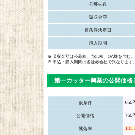
公募株数
吸収金額
仮条件決定日
購入期間
※ 吸収金額は公募株、売出株、OA株を含む。
※ 申込・購入期間は各証券会社で異なります
第一カッター興業の公開価格
650
仮条件
760
公開価格
101
騰落率