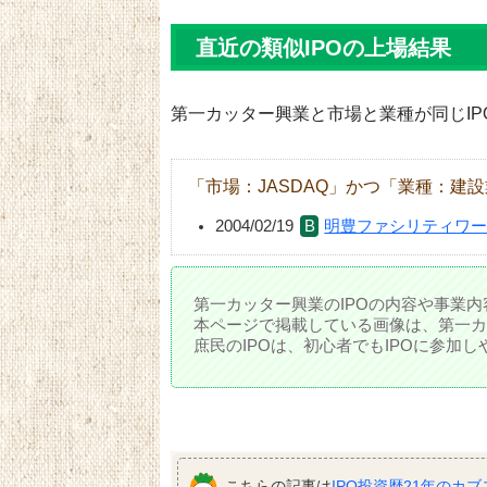
直近の類似IPOの上場結果
第一カッター興業と市場と業種が同じIP
「市場：JASDAQ」かつ「業種：建
2004/02/19
明豊ファシリティワ
第一カッター興業のIPOの内容や事業内
本ページで掲載している画像は、第一カ
庶民のIPOは、初心者でもIPOに参加
こちらの記事は
IPO投資歴21年のカブ