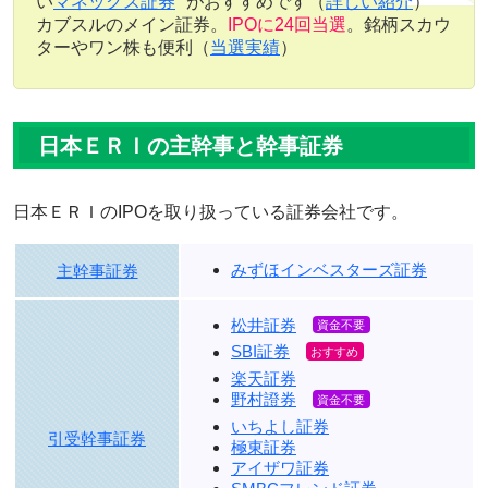
い
マネックス証券
がおすすめです（
詳しい紹介
）
カブスルのメイン証券。
IPOに24回当選
。銘柄スカウ
ターやワン株も便利（
当選実績
）
日本ＥＲＩの主幹事と幹事証券
日本ＥＲＩのIPOを取り扱っている証券会社です。
みずほインベスターズ証券
主幹事証券
松井証券
SBI証券
楽天証券
野村證券
いちよし証券
引受幹事証券
極東証券
アイザワ証券