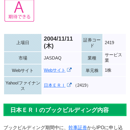
2004/11/11
証券コー
上場日
2419
(木)
ド
サービス
市場
JASDAQ
業種
業
Webサイト
1株
Webサイト
単元株
Yahoo!ファイナン
日本ＥＲＩ
（2419）
ス
日本ＥＲＩのブックビルディング内容
ブックビルディング期間中に、
幹事証券
からIPOに申し込