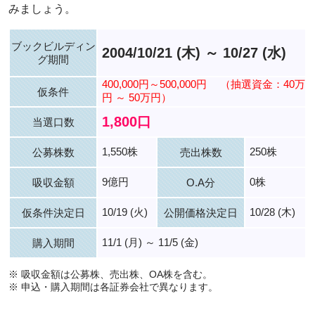
みましょう。
ブックビルディン
2004/10/21 (木) ～ 10/27 (水)
グ期間
400,000円～500,000円
（抽選資金：40万
仮条件
円 ～ 50万円）
1,800口
当選口数
1,550株
250株
公募株数
売出株数
9億円
0株
吸収金額
O.A分
10/19 (火)
10/28 (木)
仮条件決定日
公開価格決定日
11/1 (月) ～ 11/5 (金)
購入期間
※ 吸収金額は公募株、売出株、OA株を含む。
※ 申込・購入期間は各証券会社で異なります。