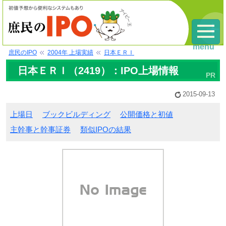
menu
庶民のIPO
2004年 上場実績
日本ＥＲＩ
日本ＥＲＩ（2419）：IPO上場情報
2015-09-13
上場日
ブックビルディング
公開価格と初値
主幹事と幹事証券
類似IPOの結果