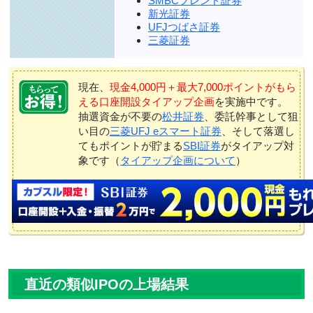
SMBCフレンド証券
新光証券
UFJつばさ証券
三菱証券
現在、
現金4,000円＋最大7,000ポイントがもら
える口座開設タイアップ企画
を実施中です。
抽選資金が不要の
松井証券
、委託幹事として狙
い目の
三菱UFJ eスマート証券
、そして落選し
てもポイントが貯まる
SBI証券
がタイアップ対
象です（
タイアップ企画について
）
直近の類似IPOの上場結果