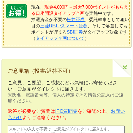
現在、
現金4,000円＋最大7,000ポイントがもらえ
る口座開設タイアップ企画
を実施中です。
抽選資金が不要の
松井証券
、委託幹事として狙い
目の
三菱UFJ eスマート証券
、そして落選しても
ポイントが貯まる
SBI証券
がタイアップ対象です
（
タイアップ企画について
）
ご意見箱（投書/返答不可）
ご意見、ご要望、ご感想などお気軽にお寄せくださ
い。ご意見がダイレクトに届きます。
※氏名、電話番号等、個人の特定できる情報の記入はご遠
慮ください。
返答が必要なご質問は
IPO質問集
をご確認の上、
お問い
合わせ
よりご連絡ください。