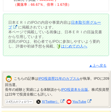
騰落率：66.67％、倍率：1.67倍
日本ＥＲＩのIPOの内容や事業内容は
日本取引所グルー
プ
に掲載されています。
本ページで掲載している画像は、日本ＥＲＩの目論見書
から引用しています。
庶民のIPOは、初心者でもIPOに参加しやすいよう要約
し、評価や初値予想を掲載。
はじめての人へ
▲上へ戻る
こちらの記事は
IPO投資歴21年のカブスル
が執筆。IPOに209
回当選。
長年の経験と実績による体験談から
IPO投資本を出版
。株式投資歴
は22年で投資全般にも詳しい。
X(Twitter）
YouTube
2.4万人のフォロワー