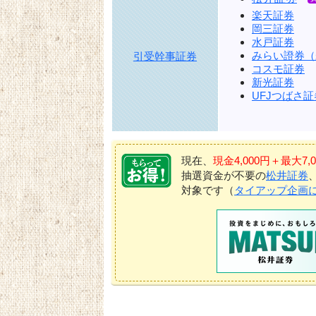
楽天証券
岡三証券
水戸証券
みらい證券（
引受幹事証券
コスモ証券
新光証券
UFJつばさ証
現在、
現金4,000円＋最大
抽選資金が不要の
松井証券
対象です（
タイアップ企画