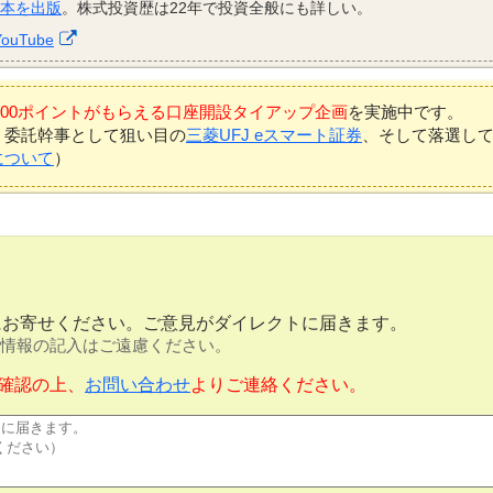
資本を出版
。株式投資歴は22年で投資全般にも詳しい。
YouTube
7,000ポイントがもらえる口座開設タイアップ企画
を実施中です。
、委託幹事として狙い目の
三菱UFJ eスマート証券
、そして落選し
について
）
にお寄せください。ご意見がダイレクトに届きます。
情報の記入はご遠慮ください。
確認の上、
お問い合わせ
よりご連絡ください。