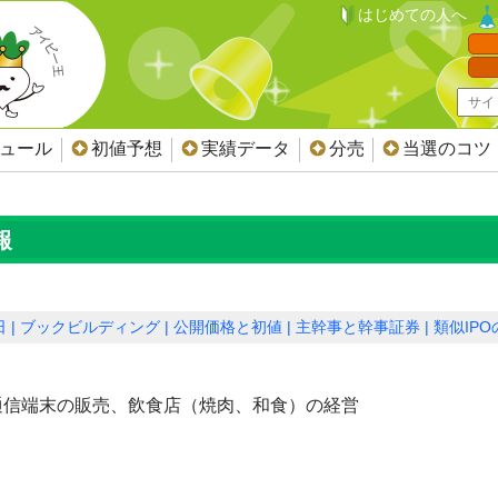
はじめての人へ
ジュール
初値予想
実績データ
分売
当選のコツ
報
日
ブックビルディング
公開価格と初値
主幹事と幹事証券
類似IP
通信端末の販売、飲食店（焼肉、和食）の経営