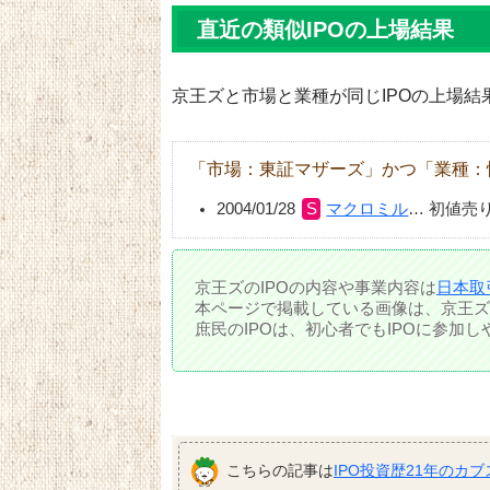
直近の類似IPOの上場結果
京王ズと市場と業種が同じIPOの上場結
「市場：東証マザーズ」かつ「業種：
2004/01/28
マクロミル
…
初値売
京王ズのIPOの内容や事業内容は
日本取
本ページで掲載している画像は、京王ズ
庶民のIPOは、初心者でもIPOに参加
こちらの記事は
IPO投資歴21年のカブ