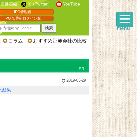
当選実績
X（Twitter）
YouTube
IPO管理帳
IPO管理帳 ログイン版
menu
コラム
おすすめ証券会社の比較
2019-03-29
Oの結果