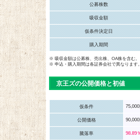
公募株数
吸収金額
仮条件決定日
購入期間
※ 吸収金額は公募株、売出株、OA株を含む。
※ 申込・購入期間は各証券会社で異なります
京王ズの公開価格と初値
75,00
仮条件
90,00
公開価格
98.89
騰落率