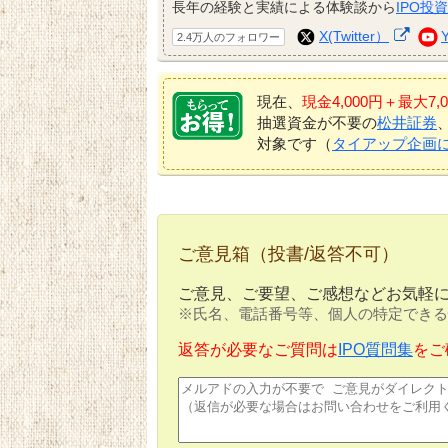
長年の経験と実績による体験談から
IPO投
X(Twitter）
2.4万人のフォロワー
現在、
現金4,000円＋最大
抽選資金が不要の
松井証券
対象です（
タイアップ企画
ご意見箱（投書/返答不可）
ご意見、ご要望、ご感想などお気軽
※氏名、電話番号等、個人の特定できる
返答が必要なご質問は
IPO質問集
をご