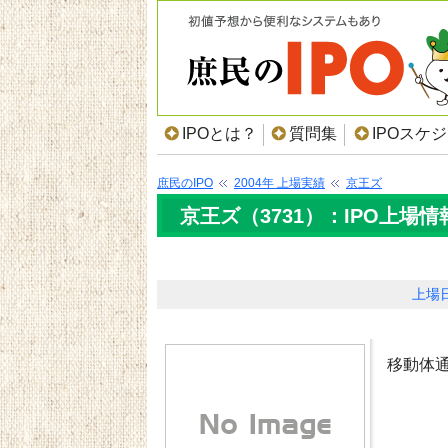
IPOとは？
質問集
IPOスケ
庶民のIPO
2004年 上場実績
京王ズ
京王ズ（3731）：IPO上場情
上場
移動体