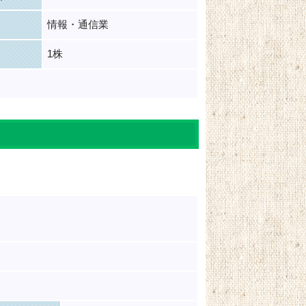
情報・通信業
1株