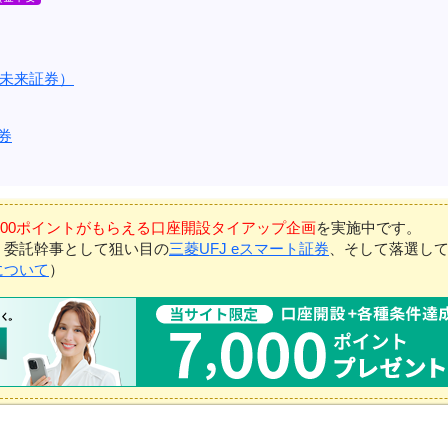
未来証券）
券
7,000ポイントがもらえる口座開設タイアップ企画
を実施中です。
、委託幹事として狙い目の
三菱UFJ eスマート証券
、そして落選し
について
）