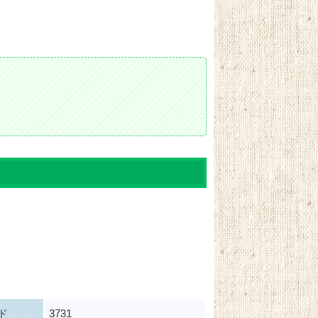
ド
3731