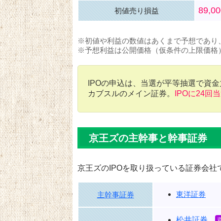
89,0
初値売り損益
※初値や利益の数値はあくまで予想であり
※予想利益は公開価格（仮条件の上限価格
IPOの申込は、当選が平等抽選で資
カブスルのメイン証券。
IPOに24回
京王ズの主幹事と幹事証券
京王ズのIPOを取り扱っている証券会社
東洋証券
主幹事証券
松井証券