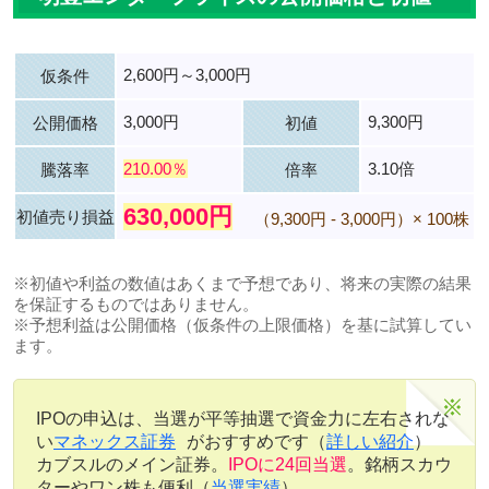
2,600円～3,000円
仮条件
3,000円
9,300円
公開価格
初値
210.00％
3.10倍
騰落率
倍率
630,000円
初値売り損益
（9,300円 - 3,000円）× 100株
※初値や利益の数値はあくまで予想であり、将来の実際の結果
を保証するものではありません。
※予想利益は公開価格（仮条件の上限価格）を基に試算してい
ます。
IPOの申込は、当選が平等抽選で資金力に左右されな
い
マネックス証券
がおすすめです（
詳しい紹介
）
カブスルのメイン証券。
IPOに24回当選
。銘柄スカウ
ターやワン株も便利（
当選実績
）