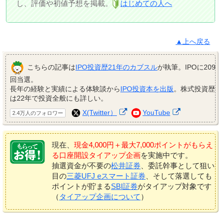
し、評価や初値予想を掲載。
はじめての人へ
▲上へ戻る
こちらの記事は
IPO投資歴21年のカブスル
が執筆。IPOに209
回当選。
長年の経験と実績による体験談から
IPO投資本を出版
。株式投資歴
は22年で投資全般にも詳しい。
X(Twitter）
YouTube
2.4万人のフォロワー
現在、
現金4,000円＋最大7,000ポイントがもらえ
る口座開設タイアップ企画
を実施中です。
抽選資金が不要の
松井証券
、委託幹事として狙い
目の
三菱UFJ eスマート証券
、そして落選しても
ポイントが貯まる
SBI証券
がタイアップ対象です
（
タイアップ企画について
）