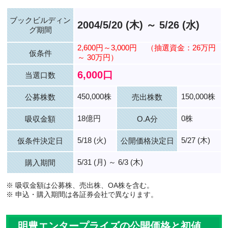
ブックビルディン
2004/5/20 (木) ～ 5/26 (水)
グ期間
2,600円～3,000円
（抽選資金：26万円
仮条件
～ 30万円）
6,000口
当選口数
450,000株
150,000株
公募株数
売出株数
18億円
0株
吸収金額
O.A分
5/18 (火)
5/27 (木)
仮条件決定日
公開価格決定日
5/31 (月) ～ 6/3 (木)
購入期間
※ 吸収金額は公募株、売出株、OA株を含む。
※ 申込・購入期間は各証券会社で異なります。
明豊エンタープライズの公開価格と初値