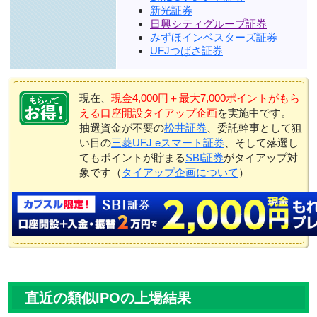
新光証券
日興シティグループ証券
みずほインベスターズ証券
UFJつばさ証券
現在、
現金4,000円＋最大7,000ポイントがもら
える口座開設タイアップ企画
を実施中です。
抽選資金が不要の
松井証券
、委託幹事として狙
い目の
三菱UFJ eスマート証券
、そして落選し
てもポイントが貯まる
SBI証券
がタイアップ対
象です（
タイアップ企画について
）
直近の類似IPOの上場結果