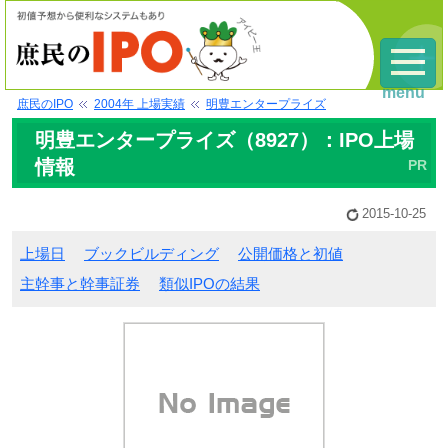
menu
庶民のIPO
2004年 上場実績
明豊エンタープライズ
明豊エンタープライズ（8927）：IPO上場
情報
2015-10-25
上場日
ブックビルディング
公開価格と初値
主幹事と幹事証券
類似IPOの結果