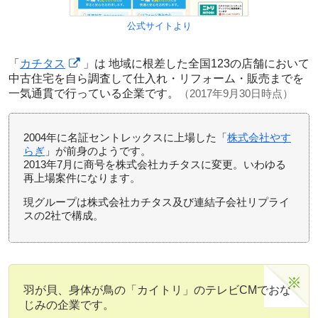
公式サイトより
「
カチタス
」は 地域に根差した全国123の店舗において
中古住宅を自ら調査して仕入れ・リフォーム・販売までを
一気通貫で行っている企業です。
（2017年9月30日時点）
2004年に名証セントレックスに上場した「
株式会社やす
らぎ
」が前身のようです。
2013年7月に商号を株式会社カチタスに変更。いわゆる
再上場案件になります。
現グループは株式会社カチタス及び連結子会社リプライ
スの2社で構成。
羽が貝、身体が鳥の「カイトリ」のテレビCMでおな
じみの企業です。