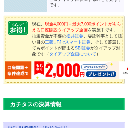
です。
現在、
現金4,000円＋最大7,000ポイントがもら
える口座開設タイアップ企画
を実施中です。
抽選資金が不要の
松井証券
、委託幹事として狙
い目の
三菱UFJ eスマート証券
、そして落選し
てもポイントが貯まる
SBI証券
がタイアップ対
象です（
タイアップ企画について
）
カチタスの決算情報
単独 財務情報 （単位/千円）