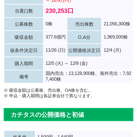
～ 16.4万円）
230,253口
当選口数
0株
21,056,300株
公募株数
売出株数
377.6億円
1,969,000株
吸収金額
O.A分
11/26 (日)
12/4 (月)
仮条件決定日
公開価格決定日
12/5 (火) ～ 12/8 (金)
購入期間
国内売出：13,128,900株、海外売出：7,92
備考
7,400株
※ 吸収金額は公募株、売出株、OA株を含む。
※ 申込・購入期間は各証券会社で異なります。
カチタスの公開価格と初値
1,500円～1,640円