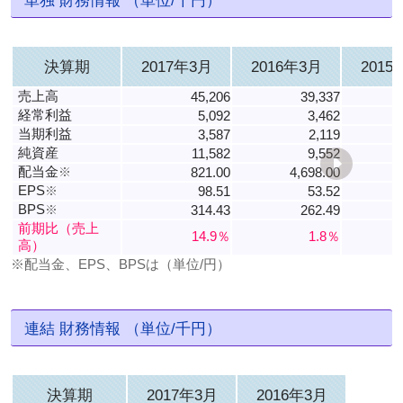
決算期
2017年3月
2016年3月
2015
売上高
45,206
39,337
経常利益
5,092
3,462
当期利益
3,587
2,119
純資産
11,582
9,552
配当金
※
821.00
4,698.00
EPS
※
98.51
53.52
BPS
※
314.43
262.49
1
前期比（売上
14.9％
1.8％
高）
※配当金、EPS、BPSは（単位/円）
連結 財務情報 （単位/千円）
決算期
2017年3月
2016年3月