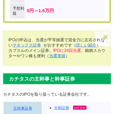
予想利
0円～1.6万円
益
IPOの申込は、当選が平等抽選で資金力に左右されな
い
マネックス証券
がおすすめです（
詳しい紹介
）
カブスルのメイン証券。
IPOに24回当選
。銘柄スカウ
ターやワン株も便利（
当選実績
）
カチタスの主幹事と幹事証券
カチタスのIPOを取り扱っている証券会社です。
大和証券
主幹事証券