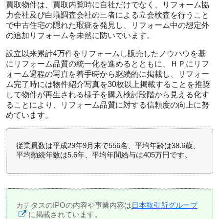
買取物件は、買取内覧時に自社だけでなく、リフォーム協
力会社及び白蟻調査会社の三者による立会検査を行うこと
で中古住宅の隠れた瑕疵を発見し、リフォーム中の想定外
の追加リフォームを未然に防いでいます。
設立以来累計4万件をリフォームし販売したノウハウを基
にリフォーム品質の統一化を進めるとともに、ＨＰにリフ
ォーム過程の写真を着手時から継続的に掲載し、リフォー
ム完了時には物件紹介写真を30枚以上掲載することを推奨
して物件が再生される様子を購入検討段階から見える化す
ることにより、リフォーム品質に対する信頼度の向上に努
めています。
従業員数は平成29年9月末で556名、平均年齢は38.6歳、
平均勤続年数は5.6年、平均年間給与は405万円です。
カチタスのIPOの内容や事業内容は
日本取引所グループ
に掲載されています。