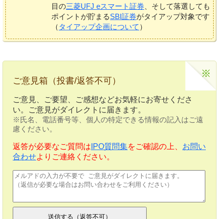
目の
三菱UFJ eスマート証券
、そして落選しても
ポイントが貯まる
SBI証券
がタイアップ対象です
（
タイアップ企画について
）
ご意見箱（投書/返答不可）
ご意見、ご要望、ご感想などお気軽にお寄せくださ
い。ご意見がダイレクトに届きます。
※氏名、電話番号等、個人の特定できる情報の記入はご遠
慮ください。
返答が必要なご質問は
IPO質問集
をご確認の上、
お問い
合わせ
よりご連絡ください。