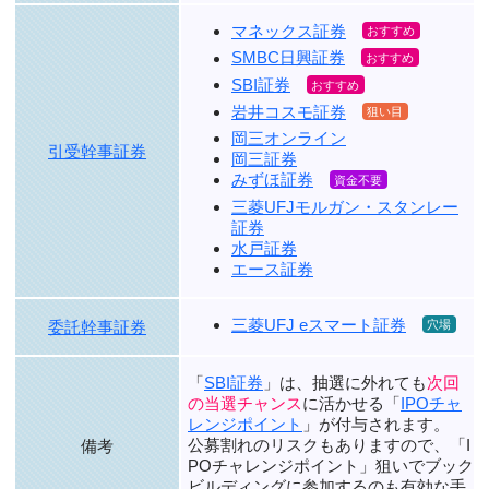
マネックス証券
SMBC日興証券
SBI証券
岩井コスモ証券
岡三オンライン
引受幹事証券
岡三証券
みずほ証券
三菱UFJモルガン・スタンレー
証券
水戸証券
エース証券
三菱UFJ eスマート証券
委託幹事証券
「
SBI証券
」は、抽選に外れても
次回
の当選チャンス
に活かせる「
IPOチャ
レンジポイント
」が付与されます。
公募割れのリスクもありますので、
「I
備考
POチャレンジポイント」狙い
でブック
ビルディングに参加するのも有効な手