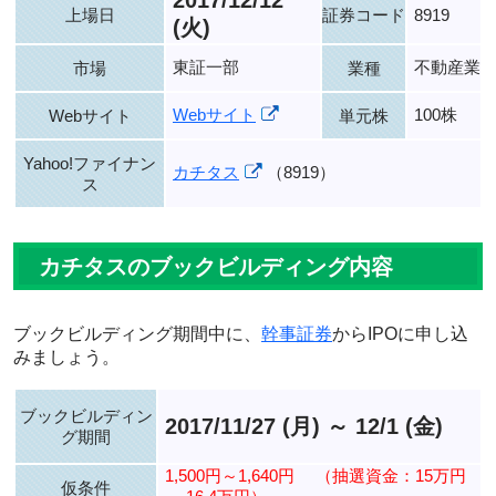
2017/12/12
上場日
証券コード
8919
(火)
東証一部
不動産業
市場
業種
Webサイト
100株
Webサイト
単元株
Yahoo!ファイナン
カチタス
（8919）
ス
カチタスのブックビルディング内容
ブックビルディング期間中に、
幹事証券
からIPOに申し込
みましょう。
ブックビルディン
2017/11/27 (月) ～ 12/1 (金)
グ期間
1,500円～1,640円
（抽選資金：15万円
仮条件