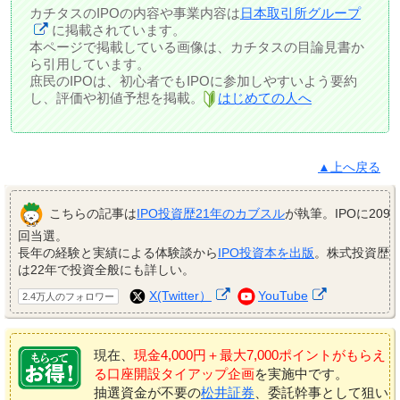
カチタスのIPOの内容や事業内容は
日本取引所グループ
に掲載されています。
本ページで掲載している画像は、カチタスの目論見書か
ら引用しています。
庶民のIPOは、初心者でもIPOに参加しやすいよう要約
し、評価や初値予想を掲載。
はじめての人へ
▲上へ戻る
こちらの記事は
IPO投資歴21年のカブスル
が執筆。IPOに209
回当選。
長年の経験と実績による体験談から
IPO投資本を出版
。株式投資歴
は22年で投資全般にも詳しい。
X(Twitter）
YouTube
2.4万人のフォロワー
現在、
現金4,000円＋最大7,000ポイントがもらえ
る口座開設タイアップ企画
を実施中です。
抽選資金が不要の
松井証券
、委託幹事として狙い