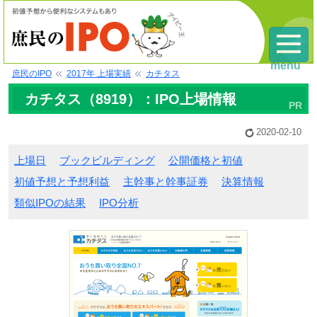
menu
庶民のIPO
2017年 上場実績
カチタス
カチタス（8919）：IPO上場情報
2020-02-10
上場日
ブックビルディング
公開価格と初値
初値予想と予想利益
主幹事と幹事証券
決算情報
類似IPOの結果
IPO分析