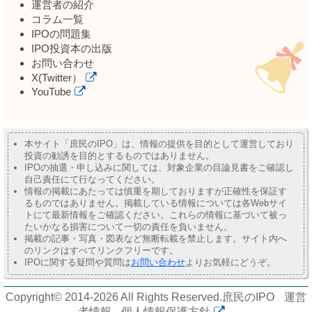
運営者の紹介
コラム一覧
IPOの問題集
IPO投資本の出版
お問い合わせ
X(Twitter）
YouTube
本サイト「庶民のIPO」は、情報の提供を目的として運営しており
投資の勧誘を目的とするものではありません。
IPOの抽選・申し込みに関しては、対象企業の目論見書をご確認し
自己責任にて行なってください。
情報の掲載にあたっては慎重を期しておりますが正確性を保証す
るものではありません。掲載している情報については各Webサイ
トにて最新情報をご確認ください。これらの情報に基づいて被っ
たいかなる損害について一切の責任を負いません。
掲載の記事・写真・図表など無断転載を禁止します。サイト内へ
のリンクはすべてリンクフリーです。
IPOに関する疑問や質問は
お問い合わせ
よりお気軽にどうぞ。
Copyright© 2014-2026 All Rights Reserved.
庶民のIPO
運営
者情報
個人情報保護方針