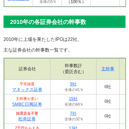
（100％）
全体の5％
2010年の各証券会社の幹事数
2010年に上場を果たしたIPOは22社。
主な証券会社の幹事数一覧です。
幹事数計
証券会社
主幹事
（委託含む）
9社
平等抽選
0社
マネックス証券
全体の41％
15社
主幹事が多い
0社
SMBC日興証券
全体の68％
7社
抽選資金不要
0社
松井証券
全体の32％
13社
2千円もらえる