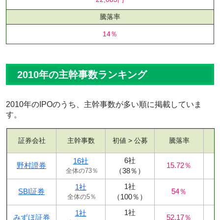
騰落率
14％
2010年の主幹事数ランキング
2010年のIPOのうち、主幹事数が多い順に掲載していま
す。
証券会社
主幹事数
初値 > 公募
騰落率
6社
16社
野村證券
15.72％
（38％）
全体の73％
1社
1社
SBI証券
54％
（100％）
全体の5％
1社
1社
みずほ証券
52.17％