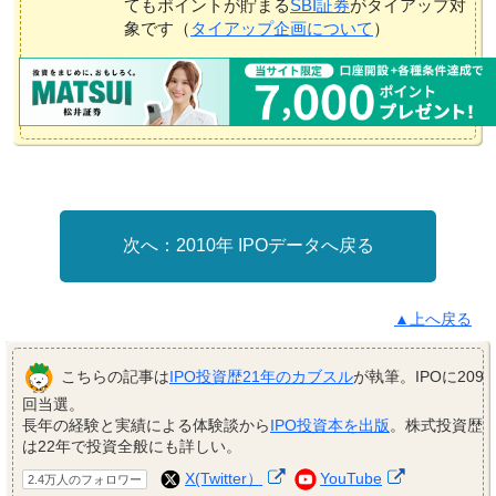
てもポイントが貯まる
SBI証券
がタイアップ対
象です（
タイアップ企画について
）
2010年 IPOデータへ戻る
▲上へ戻る
こちらの記事は
IPO投資歴21年のカブスル
が執筆。IPOに209
回当選。
長年の経験と実績による体験談から
IPO投資本を出版
。株式投資歴
は22年で投資全般にも詳しい。
X(Twitter）
YouTube
2.4万人のフォロワー