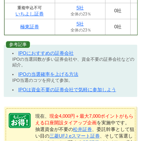
5社
重複申込不可
0社
いちよし証券
全体の23％
5社
極東証券
0社
全体の23％
参考記事
IPOにおすすめの証券会社
IPOの当選回数が多い証券会社や、資金不要の証券会社などの
紹介。
IPOの当選確率を上げる方法
IPO当選のコツを抑えて参加。
IPOは資金不要の証券会社で気軽に参加しよう
現在、
現金4,000円＋最大7,000ポイントがもら
える口座開設タイアップ企画
を実施中です。
抽選資金が不要の
松井証券
、委託幹事として狙
い目の
三菱UFJ eスマート証券
、そして落選し