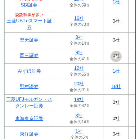
1社
SBI証券
全体の59％
委託幹事が多い
16社
三菱UFJ eスマート証
0社
全体の73％
券
3社
楽天証券
0社
全体の14％
9社
岡三証券
0社
全体の41％
12社
みずほ証券
1社
全体の55％
20社
野村證券
16社
全体の91％
三菱UFJモルガン・ス
18社
0社
タンレー証券
全体の82％
3社
東海東京証券
0社
全体の14％
1社
東洋証券
0社
全体の5％