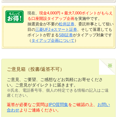
現在、
現金4,000円＋最大7,000ポイントがもらえ
る口座開設タイアップ企画
を実施中です。
抽選資金が不要の
松井証券
、委託幹事として狙い
目の
三菱UFJ eスマート証券
、そして落選しても
ポイントが貯まる
SBI証券
がタイアップ対象です
（
タイアップ企画について
）
ご意見箱（投書/返答不可）
ご意見、ご要望、ご感想などお気軽にお寄せくださ
い。ご意見がダイレクトに届きます。
※氏名、電話番号等、個人の特定できる情報の記入はご遠
慮ください。
返答が必要なご質問は
IPO質問集
をご確認の上、
お問い
合わせ
よりご連絡ください。