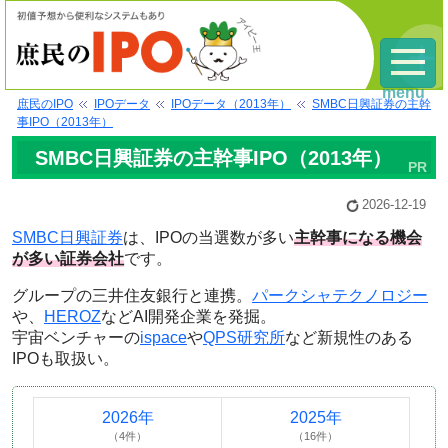
menu
庶民のIPO
IPOデータ
IPOデータ（2013年）
SMBC日興証券の主幹
事IPO（2013年）
SMBC日興証券の主幹事IPO（2013年）
2026-12-19
SMBC日興証券
は、IPOの当選数が多い
主幹事になる機会
が多い証券会社
です。
グループの三井住友銀行と連携。
パークシャテクノロジー
や、
HEROZ
などAI開発企業を発掘。
宇宙ベンチャーの
ispace
や
QPS研究所
など新規性のある
IPOも取扱い。
2026年
2025年
（4件）
（16件）