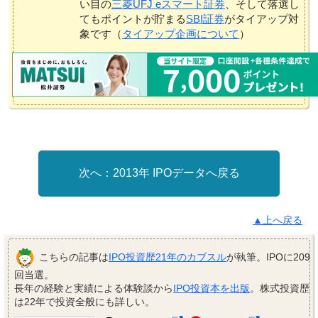
い目の
三菱UFJ eスマート証券
、そして落選し
てもポイントが貯まる
SBI証券
がタイアップ対
象です（
タイアップ企画について
）
2013年 IPOデータへ戻る
▲上へ戻る
こちらの記事は
IPO投資歴21年のカブスル
が執筆。IPOに209
回当選。
長年の経験と実績による体験談から
IPO投資本を出版
。株式投資歴
は22年で投資全般にも詳しい。