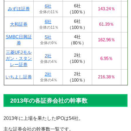
6社
6社
みずほ証券
143.24％
（100％）
全体の11％
6社
6社
大和証券
61.39％
（100％）
全体の11％
SMBC日興証
4社
5社
162.96％
券
（80％）
全体の9％
三菱UFJモル
2社
2社
ガン・スタン
6.95％
（100％）
全体の4％
レー証券
2社
2社
いちよし証券
216.38％
（100％）
全体の4％
2013年の各証券会社の幹事数
2013年に上場を果たしたIPOは54社。
主な証券会社の幹事数一覧です。