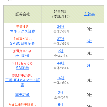
幹事数計
証券会社
主幹事
（委託含む）
34社
平等抽選
0社
マネックス証券
全体の63％
37社
主幹事が多い
5社
SMBC日興証券
全体の69％
2社
抽選資金不要
0社
松井証券
全体の4％
44社
2千円もらえる
6社
SBI証券
全体の81％
委託幹事が多い
16社
三菱UFJ eスマート証
0社
全体の30％
券
2社
楽天証券
0社
全体の4％
6社
たまに主幹事証券に
0社