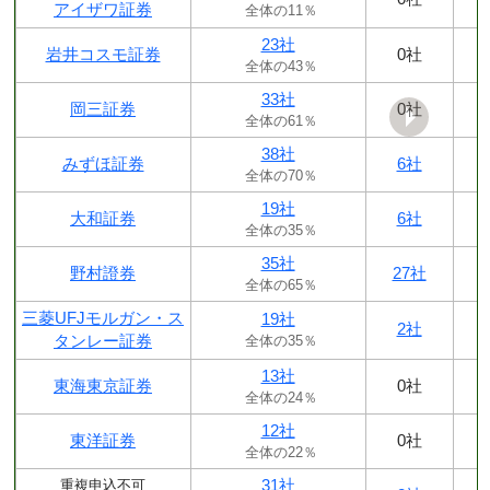
アイザワ証券
全体の11％
23社
岩井コスモ証券
0社
全体の43％
33社
岡三証券
0社
全体の61％
38社
みずほ証券
6社
全体の70％
19社
大和証券
6社
全体の35％
35社
野村證券
27社
全体の65％
三菱UFJモルガン・ス
19社
2社
タンレー証券
全体の35％
13社
東海東京証券
0社
全体の24％
12社
東洋証券
0社
全体の22％
31社
重複申込不可