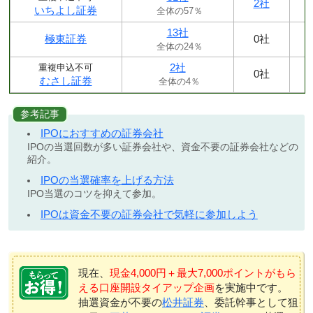
2社
いちよし証券
全体の57％
13社
極東証券
0社
全体の24％
2社
重複申込不可
0社
むさし証券
全体の4％
参考記事
IPOにおすすめの証券会社
IPOの当選回数が多い証券会社や、資金不要の証券会社などの
紹介。
IPOの当選確率を上げる方法
IPO当選のコツを抑えて参加。
IPOは資金不要の証券会社で気軽に参加しよう
現在、
現金4,000円＋最大7,000ポイントがもら
える口座開設タイアップ企画
を実施中です。
抽選資金が不要の
松井証券
、委託幹事として狙