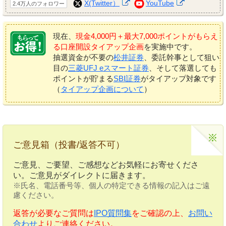
X(Twitter）
YouTube
2.4万人のフォロワー
現在、
現金4,000円＋最大7,000ポイントがもらえ
る口座開設タイアップ企画
を実施中です。
抽選資金が不要の
松井証券
、委託幹事として狙い
目の
三菱UFJ eスマート証券
、そして落選しても
ポイントが貯まる
SBI証券
がタイアップ対象です
（
タイアップ企画について
）
ご意見箱（投書/返答不可）
ご意見、ご要望、ご感想などお気軽にお寄せくださ
い。ご意見がダイレクトに届きます。
※氏名、電話番号等、個人の特定できる情報の記入はご遠
慮ください。
返答が必要なご質問は
IPO質問集
をご確認の上、
お問い
合わせ
よりご連絡ください。