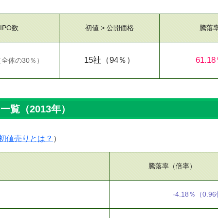
IPO数
初値 > 公開価格
騰落
15社
（94％）
61.1
（
全体の30％
）
O一覧（2013年）
初値売りとは？
）
騰落率（倍率）
-4.18％
（0.9