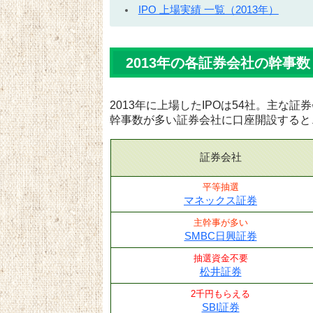
IPO 上場実績 一覧（2013年）
2013年の各証券会社の幹事数
2013年に上場したIPOは54社。主な
幹事数が多い証券会社に口座開設すると
証券会社
平等抽選
マネックス証券
主幹事が多い
SMBC日興証券
抽選資金不要
松井証券
2千円もらえる
SBI証券