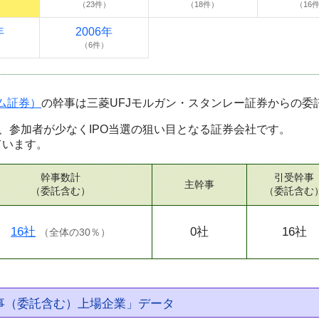
）
（23件）
（18件）
（16
年
2006年
）
（6件）
コム証券）
の幹事は三菱UFJモルガン・スタンレー証券からの委
、参加者が少なくIPO当選の狙い目となる証券会社です。
ています。
幹事数計
引受幹事
主幹事
（委託含む）
（委託含む
16社
0社
16社
（
全体の30％
）
幹事（委託含む）上場企業」データ