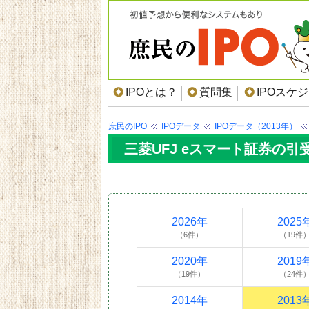
IPOとは？
質問集
IPOスケ
庶民のIPO
IPOデータ
IPOデータ（2013年）
三菱UFJ eスマート証券の引受
2026年
2025
（6件）
（19件
2020年
2019
（19件）
（24件
2014年
2013