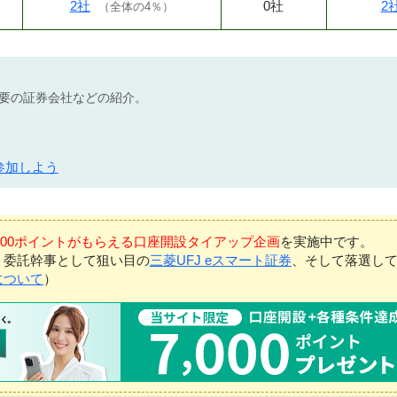
2社
0社
2
（
全体の4％
）
不要の証券会社などの紹介。
参加しよう
7,000ポイントがもらえる口座開設タイアップ企画
を実施中です。
、委託幹事として狙い目の
三菱UFJ eスマート証券
、そして落選し
について
）