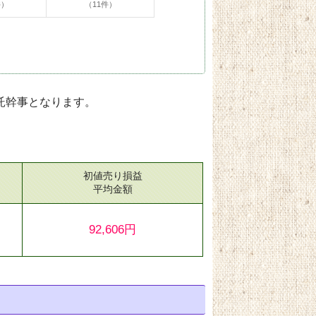
件）
（11件）
託幹事となります。
初値売り損益
）
平均金額
92,606円