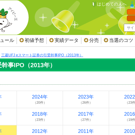
はじめての人へ
ジュール
初値予想
実績データ
分売
当選のコツ
三菱UFJ eスマート証券の引受幹事IPO（2013年）
幹事IPO（2013年）
年
2024年
2023年
202
）
（20件）
（26件）
（23
年
2018年
2017年
201
）
（23件）
（27件）
（19
年
2012年
2011年
201