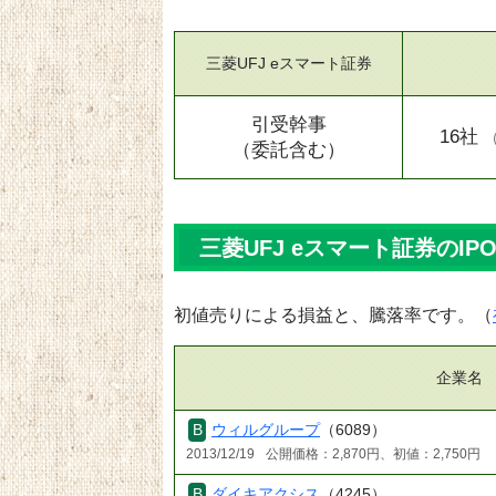
三菱UFJ eスマート証券
引受幹事
16社
（委託含む）
三菱UFJ eスマート証券のIP
初値売りによる損益と、騰落率です。（
企業名
ウィルグループ
（6089）
2013/12/19
公開価格：2,870円、初値：2,750円
ダイキアクシス
（4245）