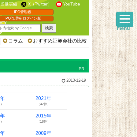
当選実績
X（Twitter）
YouTube
IPO管理帳
IPO管理帳 ログイン版
menu
コラム
おすすめ証券会社の比較
2013-12-19
2年
2021年
件）
（42件）
6年
2015年
件）
（18件）
0年
2009年