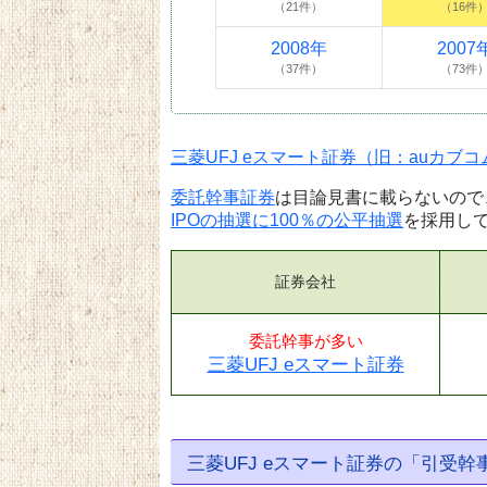
（21件）
（16件
2008年
2007
（37件）
（73件
三菱UFJ eスマート証券（旧：auカブ
委託幹事証券
は目論見書に載らないので
IPOの抽選に100％の公平抽選
を採用し
証券会社
委託幹事が多い
三菱UFJ eスマート証券
三菱UFJ eスマート証券の「引受