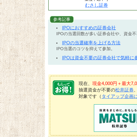
むさし証券
参考記事
IPOにおすすめの証券会社
IPOの当選回数が多い証券会社や、資金
IPOの当選確率を上げる方法
IPO当選のコツを抑えて参加。
IPOは資金不要の証券会社で気軽に
現在、
現金4,000円＋最大
抽選資金が不要の
松井証券
対象です（
タイアップ企画