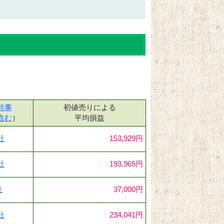
幹事
初値売りによる
含む
）
平均損益
社
153,929円
社
193,965円
社
37,000円
社
234,041円