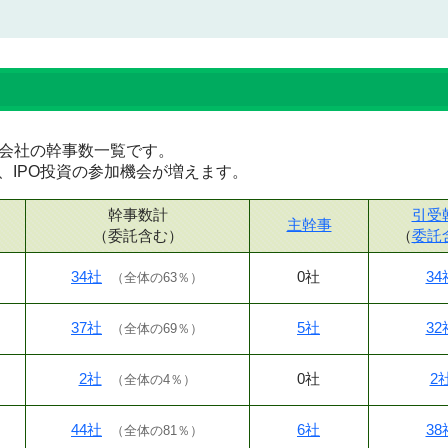
証券会社の幹事数一覧です。
、IPO投資の参加機会が増えます。
幹事数計
引受
主幹事
（委託含む）
（
委託
34社
0社
34
（
全体の63％
）
37社
5社
32
（
全体の69％
）
2社
0社
2
（
全体の4％
）
44社
6社
38
（
全体の81％
）