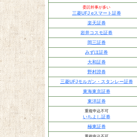
委託幹事が多い
三菱UFJ eスマート証券
楽天証券
岩井コスモ証券
岡三証券
みずほ証券
大和証券
野村證券
三菱UFJモルガン・スタンレー証券
東海東京証券
東洋証券
重複申込不可
いちよし証券
極東証券
重複申込不可