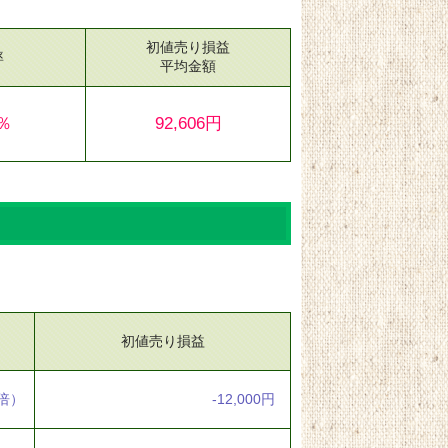
初値売り損益
率
平均金額
8％
92,606円
初値売り損益
6倍）
-12,000円