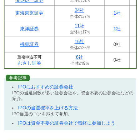
タンレー証券
全体の31％
24社
東海東京証券
1社
全体の37％
11社
東洋証券
1社
全体の17％
16社
極東証券
0社
全体の25％
6社
重複申込不可
0社
むさし証券
全体の9％
参考記事
IPOにおすすめの証券会社
IPOの当選回数が多い証券会社や、資金不要の証券会社などの
紹介。
IPOの当選確率を上げる方法
IPO当選のコツを抑えて参加。
IPOは資金不要の証券会社で気軽に参加しよう