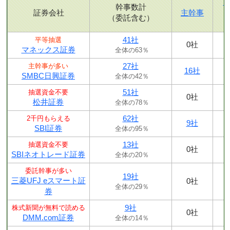
幹事数計
証券会社
主幹事
（委託含む）
41社
平等抽選
0社
マネックス証券
全体の63％
27社
主幹事が多い
16社
SMBC日興証券
全体の42％
51社
抽選資金不要
0社
松井証券
全体の78％
62社
2千円もらえる
9社
SBI証券
全体の95％
13社
抽選資金不要
0社
SBIネオトレード証券
全体の20％
委託幹事が多い
19社
三菱UFJ eスマート証
0社
全体の29％
券
9社
株式新聞が無料で読める
0社
DMM.com証券
全体の14％