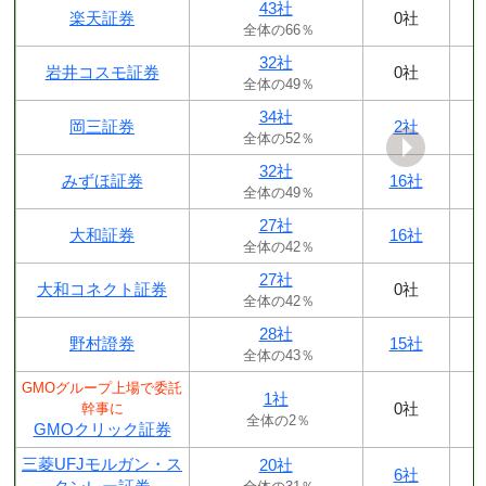
43社
楽天証券
0社
全体の66％
32社
岩井コスモ証券
0社
全体の49％
34社
岡三証券
2社
全体の52％
32社
みずほ証券
16社
全体の49％
27社
大和証券
16社
全体の42％
27社
大和コネクト証券
0社
全体の42％
28社
野村證券
15社
全体の43％
GMOグループ上場で委託
1社
0社
幹事に
全体の2％
GMOクリック証券
三菱UFJモルガン・ス
20社
6社