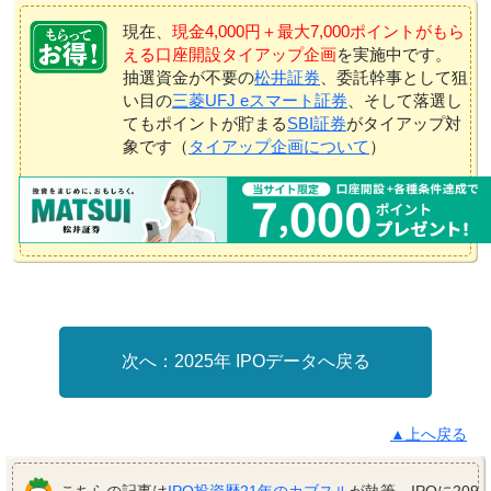
現在、
現金4,000円＋最大7,000ポイントがもら
える口座開設タイアップ企画
を実施中です。
抽選資金が不要の
松井証券
、委託幹事として狙
い目の
三菱UFJ eスマート証券
、そして落選し
てもポイントが貯まる
SBI証券
がタイアップ対
象です（
タイアップ企画について
）
2025年 IPOデータへ戻る
▲上へ戻る