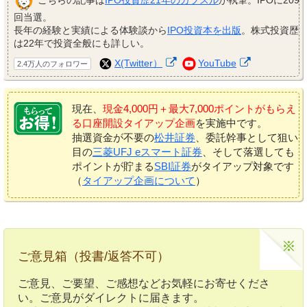
こちらの記事は
IPO投資歴21年のカブスル
が執筆。IPOに209
回当選。
長年の経験と実績による体験談から
IPO投資本を出版
。株式投資歴
は22年で投資全般にも詳しい。
X(Twitter）
YouTube
2.4万人のフォロワー
現在、
現金4,000円＋最大7,000ポイントがもらえ
る口座開設タイアップ企画
を実施中です。
抽選資金が不要の
松井証券
、委託幹事として狙い
目の
三菱UFJ eスマート証券
、そして落選しても
ポイントが貯まる
SBI証券
がタイアップ対象です
（
タイアップ企画について
）
ご意見箱（投書/返答不可）
ご意見、ご要望、ご感想などお気軽にお寄せくださ
い。ご意見がダイレクトに届きます。