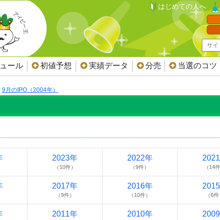
はじめての人へ
ジュール
初値予想
実績データ
分売
当選のコツ
9月のIPO（2004年）
年
2023年
2022年
202
（10件）
（9件）
（14
年
2017年
2016年
201
）
（9件）
（10件）
（6件
年
2011年
2010年
200