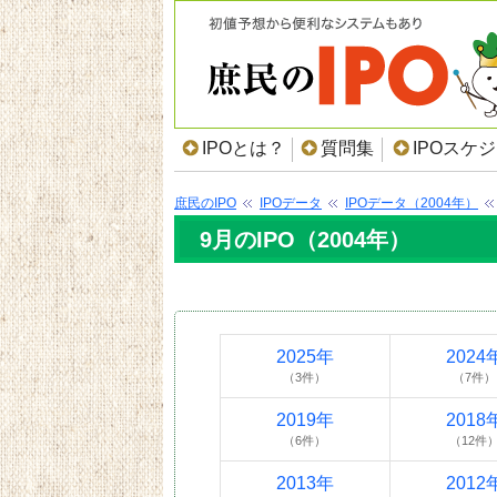
IPOとは？
質問集
IPOスケ
庶民のIPO
IPOデータ
IPOデータ（2004年）
9月のIPO（2004年）
2025年
2024
（3件）
（7件）
2019年
2018
（6件）
（12件
2013年
2012