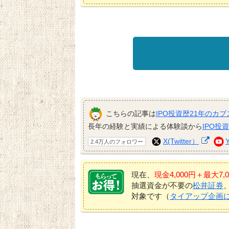
こちらの記事は
IPO投資歴21年のカブ
長年の経験と実績による体験談から
IPO投
X(Twitter）
2.4万人のフォロワー
現在、
現金4,000円＋最大
抽選資金が不要の
松井証券
対象です（
タイアップ企画