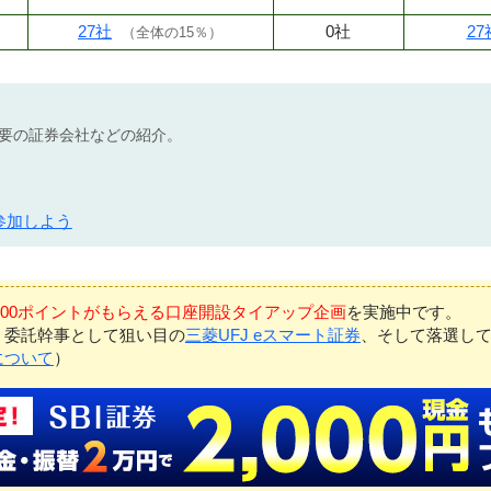
27社
0社
27
（
全体の15％
）
不要の証券会社などの紹介。
参加しよう
7,000ポイントがもらえる口座開設タイアップ企画
を実施中です。
、委託幹事として狙い目の
三菱UFJ eスマート証券
、そして落選し
について
）