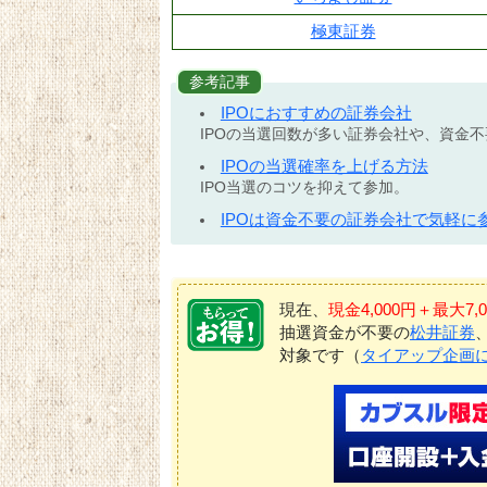
極東証券
参考記事
IPOにおすすめの証券会社
IPOの当選回数が多い証券会社や、資金
IPOの当選確率を上げる方法
IPO当選のコツを抑えて参加。
IPOは資金不要の証券会社で気軽に
現在、
現金4,000円＋最大
抽選資金が不要の
松井証券
対象です（
タイアップ企画