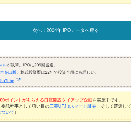
2004年 IPOデータへ戻る
スル
が執筆。IPOに209回当選。
資本を出版
。株式投資歴は22年で投資全般にも詳しい。
YouTube
7,000ポイントがもらえる口座開設タイアップ企画
を実施中です。
、委託幹事として狙い目の
三菱UFJ eスマート証券
、そして落選し
について
）