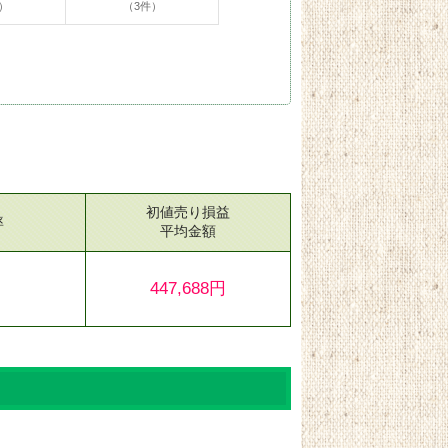
）
（3件）
初値売り損益
率
平均金額
447,688円