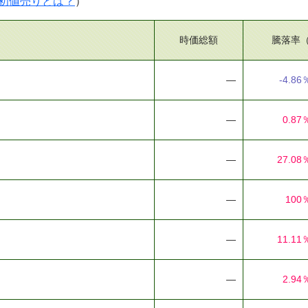
初値売りとは？
）
時価総額
騰落率
―
-4.86
―
0.87
―
27.08
―
100
―
11.11
―
2.94