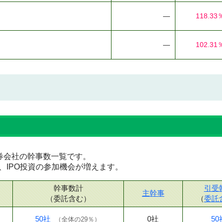
―
118.33
―
102.31
な証券会社の幹事数一覧です。
、IPO投資の参加機会が増えます。
幹事数計
引受
主幹事
（委託含む）
（
委託
50社
0社
50
（
全体の29％
）