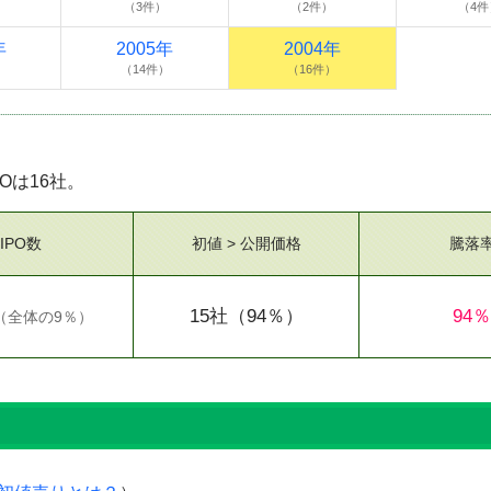
（3件）
（2件）
（4件
年
2005年
2004年
）
（14件）
（16件）
POは16社。
IPO数
初値 > 公開価格
騰落
15社
（94％）
94％
（
全体の9％
）