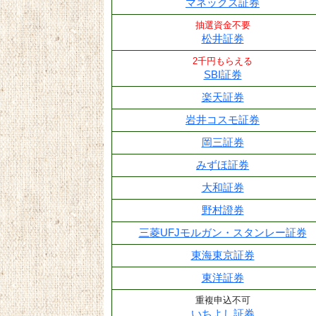
マネックス証券
抽選資金不要
松井証券
2千円もらえる
SBI証券
楽天証券
岩井コスモ証券
岡三証券
みずほ証券
大和証券
野村證券
三菱UFJモルガン・スタンレー証券
東海東京証券
東洋証券
重複申込不可
いちよし証券