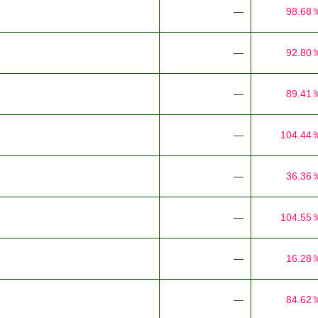
―
98.68
―
92.80
―
89.41
―
104.44
―
36.36
―
104.55
―
16.28
―
84.62