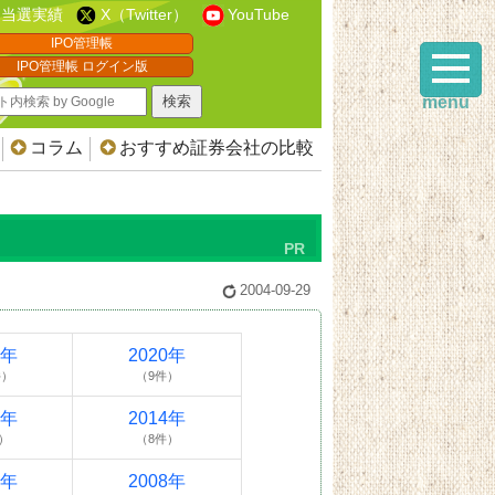
当選実績
X（Twitter）
YouTube
IPO管理帳
IPO管理帳 ログイン版
menu
コラム
おすすめ証券会社の比較
2004-09-29
1年
2020年
件）
（9件）
5年
2014年
）
（8件）
9年
2008年