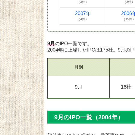
（3件）
（3件）
2007年
2006
（4件）
（15件
9月
のIPO一覧です。
2004年に上場したIPOは175社。9月のI
月別
9月
16社
9月のIPO一覧（2004年）