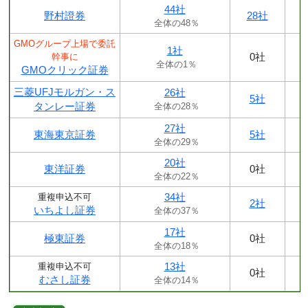
44社
野村證券
28社
全体の48％
GMOグループ上場で委託
1社
0社
幹事に
全体の1％
GMOクリック証券
三菱UFJモルガン・ス
26社
5社
タンレー証券
全体の28％
27社
東海東京証券
5社
全体の29％
20社
東洋証券
0社
全体の22％
34社
重複申込不可
2社
いちよし証券
全体の37％
17社
極東証券
0社
全体の18％
13社
重複申込不可
0社
むさし証券
全体の14％