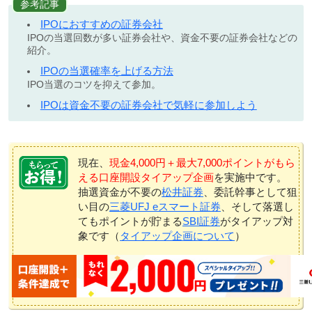
参考記事
IPOにおすすめの証券会社
IPOの当選回数が多い証券会社や、資金不要の証券会社などの
紹介。
IPOの当選確率を上げる方法
IPO当選のコツを抑えて参加。
IPOは資金不要の証券会社で気軽に参加しよう
現在、
現金4,000円＋最大7,000ポイントがもら
える口座開設タイアップ企画
を実施中です。
抽選資金が不要の
松井証券
、委託幹事として狙
い目の
三菱UFJ eスマート証券
、そして落選し
てもポイントが貯まる
SBI証券
がタイアップ対
象です（
タイアップ企画について
）