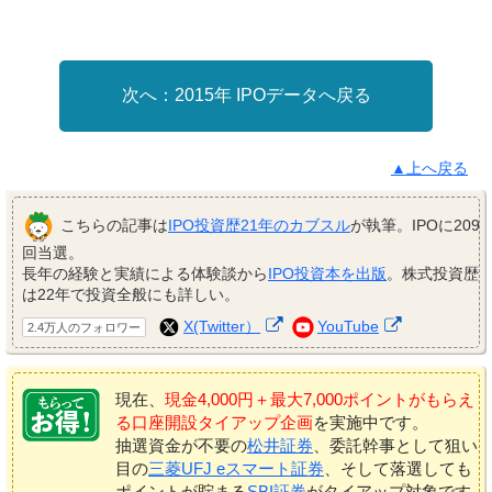
2015年 IPOデータへ戻る
▲上へ戻る
こちらの記事は
IPO投資歴21年のカブスル
が執筆。IPOに209
回当選。
長年の経験と実績による体験談から
IPO投資本を出版
。株式投資歴
は22年で投資全般にも詳しい。
X(Twitter）
YouTube
2.4万人のフォロワー
現在、
現金4,000円＋最大7,000ポイントがもらえ
る口座開設タイアップ企画
を実施中です。
抽選資金が不要の
松井証券
、委託幹事として狙い
目の
三菱UFJ eスマート証券
、そして落選しても
ポイントが貯まる
SBI証券
がタイアップ対象です