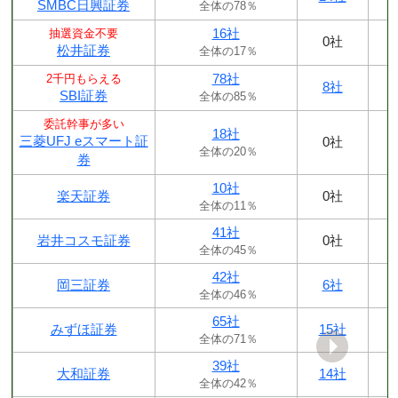
SMBC日興証券
全体の78％
16社
抽選資金不要
0社
松井証券
全体の17％
78社
2千円もらえる
8社
SBI証券
全体の85％
委託幹事が多い
18社
三菱UFJ eスマート証
0社
全体の20％
券
10社
楽天証券
0社
全体の11％
41社
岩井コスモ証券
0社
全体の45％
42社
岡三証券
6社
全体の46％
65社
みずほ証券
15社
全体の71％
39社
大和証券
14社
全体の42％