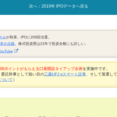
2019年 IPOデータへ戻る
スル
が執筆。IPOに209回当選。
資本を出版
。株式投資歴は22年で投資全般にも詳しい。
YouTube
7,000ポイントがもらえる口座開設タイアップ企画
を実施中です。
、委託幹事として狙い目の
三菱UFJ eスマート証券
、そして落選し
について
）