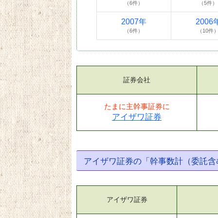
（6件）
（5件）
2007年
2006
（6件）
（10件
証券会社
たまに主幹事証券に
アイザワ証券
アイザワ証券の「幹事数計（委託含
アイザワ証券