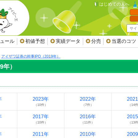
はじめての人へ
ジュール
初値予想
実績データ
分売
当選のコツ
アイザワ証券の幹事IPO（2019年）
19年）
年
2023年
2022年
202
（10件）
（7件）
（14
年
2017年
2016年
201
）
（10件）
（11件）
（13
年
2011年
2010年
200