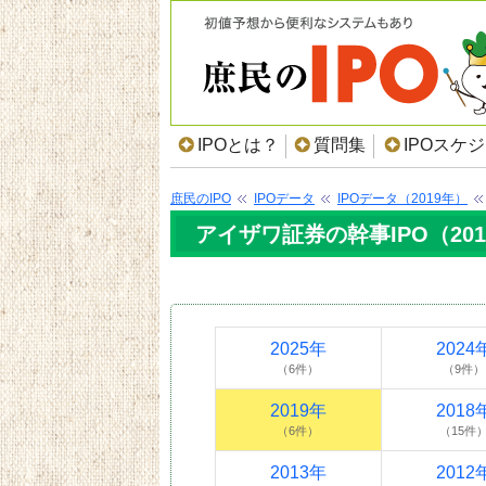
IPOとは？
質問集
IPOスケ
庶民のIPO
IPOデータ
IPOデータ（2019年）
アイザワ証券の幹事IPO（20
2025年
2024
（6件）
（9件）
2019年
2018
（6件）
（15件
2013年
2012