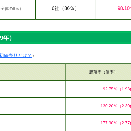
6社
（86％）
98.1
（
全体の8％
）
19年）
初値売りとは？
）
騰落率（倍率）
92.75％
（1.9
130.20％
（2.3
177.30％
（2.7