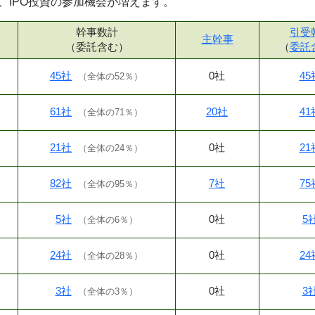
、IPO投資の参加機会が増えます。
幹事数計
引受
主幹事
（委託含む）
（
委託
45社
0社
45
（
全体の52％
）
61社
20社
41
（
全体の71％
）
21社
0社
21
（
全体の24％
）
82社
7社
75
（
全体の95％
）
5社
0社
5
（
全体の6％
）
24社
0社
24
（
全体の28％
）
3社
0社
3
（
全体の3％
）