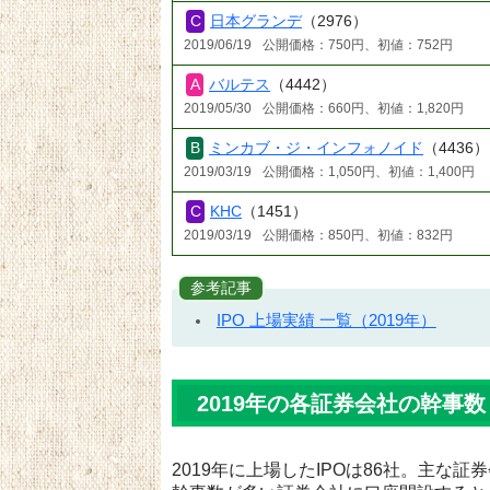
日本グランデ
（2976）
2019/06/19
公開価格：750円、初値：752円
バルテス
（4442）
2019/05/30
公開価格：660円、初値：1,820円
ミンカブ・ジ・インフォノイド
（4436）
2019/03/19
公開価格：1,050円、初値：1,400円
KHC
（1451）
2019/03/19
公開価格：850円、初値：832円
参考記事
IPO 上場実績 一覧（2019年）
2019年の各証券会社の幹事数
2019年に上場したIPOは86社。主な