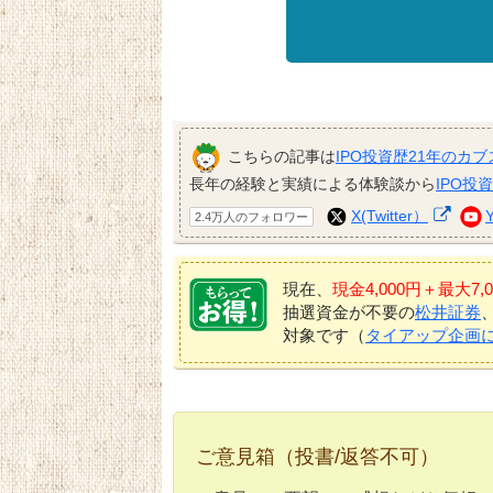
こちらの記事は
IPO投資歴21年のカブ
長年の経験と実績による体験談から
IPO投
X(Twitter）
2.4万人のフォロワー
現在、
現金4,000円＋最大
抽選資金が不要の
松井証券
対象です（
タイアップ企画
ご意見箱（投書/返答不可）