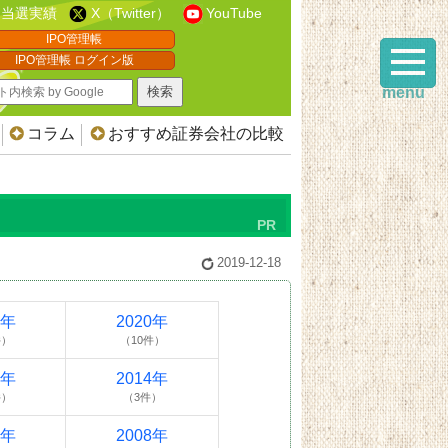
当選実績
X（Twitter）
YouTube
IPO管理帳
IPO管理帳 ログイン版
menu
コラム
おすすめ証券会社の比較
2019-12-18
1年
2020年
件）
（10件）
5年
2014年
件）
（3件）
9年
2008年