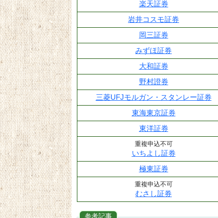
楽天証券
岩井コスモ証券
岡三証券
みずほ証券
大和証券
野村證券
三菱UFJモルガン・スタンレー証券
東海東京証券
東洋証券
重複申込不可
いちよし証券
極東証券
重複申込不可
むさし証券
参考記事