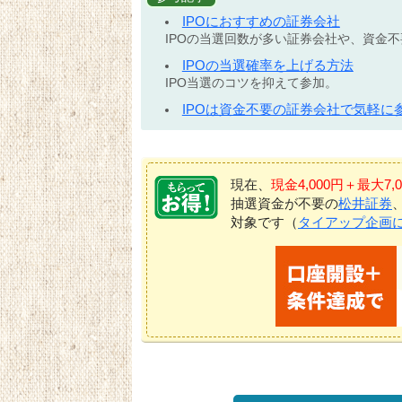
IPOにおすすめの証券会社
IPOの当選回数が多い証券会社や、資金
IPOの当選確率を上げる方法
IPO当選のコツを抑えて参加。
IPOは資金不要の証券会社で気軽に
現在、
現金4,000円＋最大
抽選資金が不要の
松井証券
対象です（
タイアップ企画