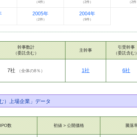
（4件）
（2件）
（2件
年
2005年
2004年
）
（2件）
（9件）
幹事数計
引受幹事
主幹事
（委託含む）
（委託含む
7社
1社
6社
（
全体の8％
）
む）上場企業」データ
IPO数
初値 > 公開価格
騰落