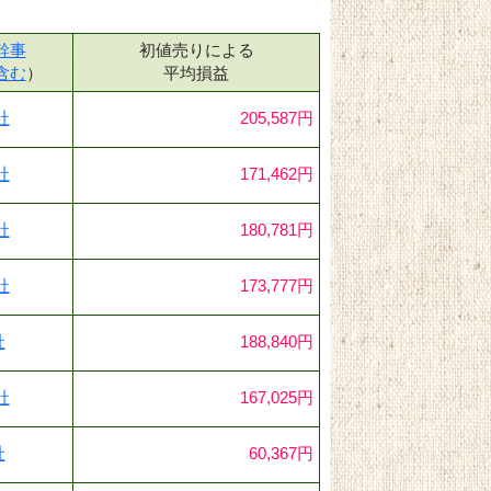
幹事
初値売りによる
含む
）
平均損益
社
205,587円
社
171,462円
社
180,781円
社
173,777円
社
188,840円
社
167,025円
社
60,367円