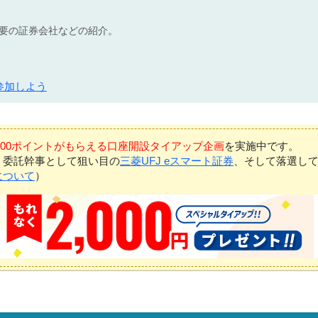
不要の証券会社などの紹介。
参加しよう
7,000ポイントがもらえる口座開設タイアップ企画
を実施中です。
、委託幹事として狙い目の
三菱UFJ eスマート証券
、そして落選し
について
）