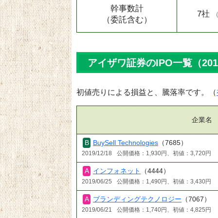
幹事数計
7社
（委託含む）
アイザワ証券のIPO一覧（20
初値売りによる損益と、騰落率です。（
企業名
BuySell Technologies
（7685）
2019/12/18
公開価格：1,930円、初値：3,720円
インフォネット
（4444）
2019/06/25
公開価格：1,490円、初値：3,430円
ブランディングテクノロジー
（7067）
2019/06/21
公開価格：1,740円、初値：4,825円