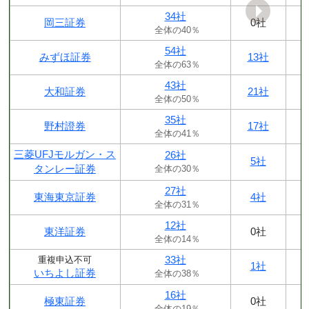
34社
岡三証券
0社
全体の40％
54社
みずほ証券
13社
全体の63％
43社
大和証券
21社
全体の50％
35社
野村證券
17社
全体の41％
三菱UFJモルガン・ス
26社
5社
タンレー証券
全体の30％
27社
東海東京証券
4社
全体の31％
12社
東洋証券
0社
全体の14％
33社
重複申込不可
1社
いちよし証券
全体の38％
16社
極東証券
0社
全体の19％