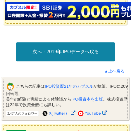
2019年 IPOデータへ戻る
▲上へ戻る
こちらの記事は
IPO投資歴21年のカブスル
が執筆。IPOに209
回当選。
長年の経験と実績による体験談から
IPO投資本を出版
。株式投資歴
は22年で投資全般にも詳しい。
X(Twitter）
YouTube
2.4万人のフォロワー