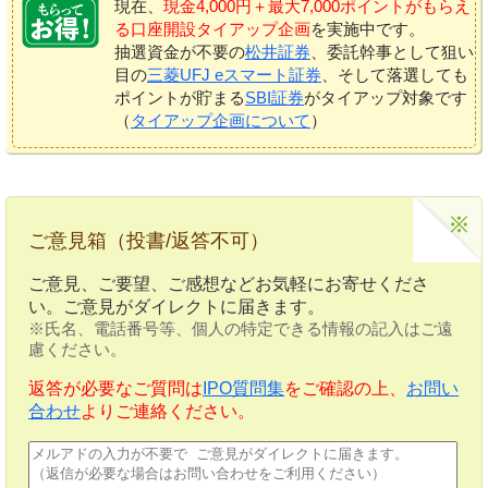
現在、
現金4,000円＋最大7,000ポイントがもらえ
る口座開設タイアップ企画
を実施中です。
抽選資金が不要の
松井証券
、委託幹事として狙い
目の
三菱UFJ eスマート証券
、そして落選しても
ポイントが貯まる
SBI証券
がタイアップ対象です
（
タイアップ企画について
）
ご意見箱（投書/返答不可）
ご意見、ご要望、ご感想などお気軽にお寄せくださ
い。ご意見がダイレクトに届きます。
※氏名、電話番号等、個人の特定できる情報の記入はご遠
慮ください。
返答が必要なご質問は
IPO質問集
をご確認の上、
お問い
合わせ
よりご連絡ください。