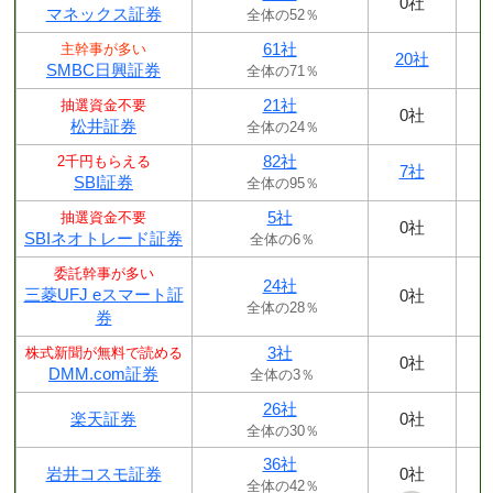
0社
マネックス証券
全体の52％
61社
主幹事が多い
20社
SMBC日興証券
全体の71％
21社
抽選資金不要
0社
松井証券
全体の24％
82社
2千円もらえる
7社
SBI証券
全体の95％
5社
抽選資金不要
0社
SBIネオトレード証券
全体の6％
委託幹事が多い
24社
三菱UFJ eスマート証
0社
全体の28％
券
3社
株式新聞が無料で読める
0社
DMM.com証券
全体の3％
26社
楽天証券
0社
全体の30％
36社
岩井コスモ証券
0社
全体の42％