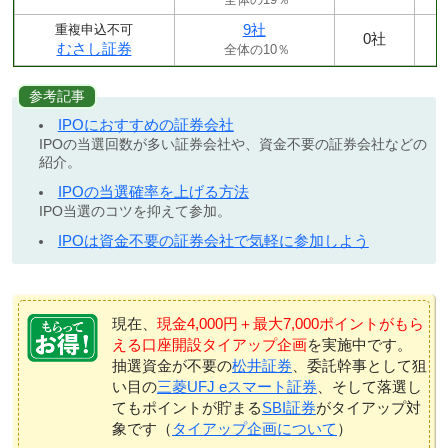
9社
重複申込不可
0社
むさし証券
全体の10％
参考記事
IPOにおすすめの証券会社
IPOの当選回数が多い証券会社や、資金不要の証券会社などの
紹介。
IPOの当選確率を上げる方法
IPO当選のコツを抑えて参加。
IPOは資金不要の証券会社で気軽に参加しよう
現在、
現金4,000円＋最大7,000ポイントがもら
える口座開設タイアップ企画
を実施中です。
抽選資金が不要の
松井証券
、委託幹事として狙
い目の
三菱UFJ eスマート証券
、そして落選し
てもポイントが貯まる
SBI証券
がタイアップ対
象です（
タイアップ企画について
）